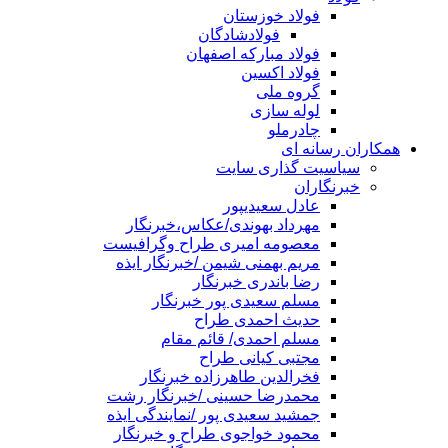
فولاد خوزستان
فولادشادگان
فولاد مبارکه اصفهان
فولاد اکسین
گروه ملی
لوله سازی
چادرملو
همکاران رسانه ای
سیاسیت گذاری سایت
خبرنگاران
عادل سعیدیپور
مهرداد بهوندی/عکاس،خبرنگار
معصومه امیری طراح وگرافیست
مریم بهمنی شیمن /خبرنگار ایذه
رضا باندری خبرنگار
مسلم سعیدی پور خبرنگار
حدیث احمدی طراح
مسلم احمدی/ قائم مقام
مجتبی کیانی طراح
فخرالدین طاهرزاده خبرنگار
محمدرضا حسینی /خبرنگار رشت
جمشید سعیدی پور /نمایندگی ایذه
محمود خواجوی طراح و خبرنگار