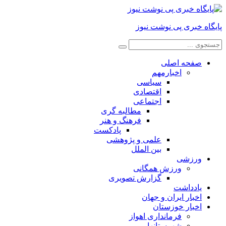
پایگاه خبری پی نوشت نیوز
صفحه اصلی
اخبارمهم
سیاسی
اقتصادی
اجتماعی
مطالبه گری
فرهنگ و هنر
پادکست
علمی و پژوهشی
بین الملل
ورزشی
ورزش همگانی
گزارش تصویری
یادداشت
اخبار ایران و جهان
اخبار خوزستان
فرمانداری اهواز
شهرستانها