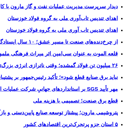
دیدار سرپرست مدیریت عملیات نفت و گاز مارون با کار
اهدای تندیس تاب‌آوری ملی به گروه فولاد خوزستان
اهدای تندیس تاب آوری ملی به گروه فولاد خوزستان
از چرخ‌دنده‌های صنعت تا مسیر عشق؛ ۱۰ سال ایستادگی فولاد خوزستان در مرز چذابه
قلعه الموت به عنوان سی‌امین اثر میراث‌ فرهنگی ملم
۲۶ میلیون تن فولاد گمشده؛ وقتی ناترازی انرژی بزرگ‌ترین مانع تولید می‌شود
نباید برق صنایع قطع شود»؛ تأکید رئیس‌جمهور بر پشتیبانی
مهر تأیید SGS بر استانداردهای جهانیِ شرکت عملیات اکتشاف نفت
قطع برق صنعت؛ تصمیمی با هزینه ملی
پتروشیمی مارون؛ پیشتاز توسعه صنایع پایین‌دستی و بازگ
۵ استان جزو پرتحرک‌ترین اقتصاد‌های کشور