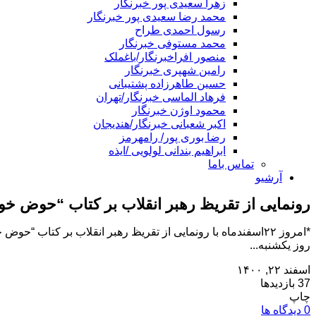
زهرا سعیدی پور خبرنگار
محمد رضا سعیدی پور خبرنگار
رسول احمدی طراح
محمد مستوفی خبرنگار
منصور افراخبرنگار/باغملک
رامین شهپری خبرنگار
حسین طاهرزاده پشتیبانی
فرهاد الماسی خبرنگار/تهران
محمود اوژن خبرنگار
اکبر شعبانی خبرنگار/هندیجان
رضا بوری پور/ رامهرمز
ابراهیم بندانی لولویی /ایذه
تماس باما
آرشیو
رونمایی از تقریظ رهبر انقلاب بر کتاب “حوض خ
*امروز ۲۲اسفندماه با رونمایی از تقریظ رهبر انقلاب بر ک
روز یکشنبه...
اسفند ۲۲, ۱۴۰۰
37 بازدیدها
چاپ
0 دیدگاه ها