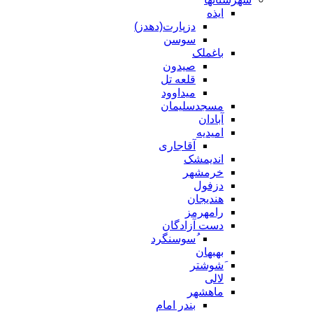
ایذه
دزپارت(دهدز)
سوسن
باغملک
صیدون
قلعه تل
میداوود
مسجدسلیمان
آبادان
امیدیه
آقاجاری
اندیمشک
خرمشهر
دزفول
هندیجان
رامهرمز
دست آزادگان
ُسوسنگرد
بهبهان
َشوشتر
لالی
ماهشهر
بندر امام