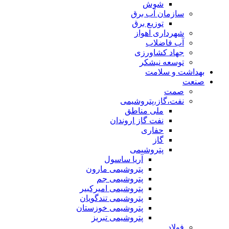
شوش
سازمان آب برق
توزیع برق
شهرداری اهواز
آب فاضلاب
جهاد کشاورزی
توسعه نیشکر
بهداشت و سلامت
صنعت
صمت
نفت،گاز،پتروشیمی
ملی مناطق
نفت گاز اروندان
حفاری
گاز
پتروشیمی
آریا ساسول
پتروشیمی مارون
پتروشیمی جم
پتروشیمی امیرکبیر
پتروشیمی تندگویان
پتروشیمی خوزستان
پتروشیمی تبریز
فولاد