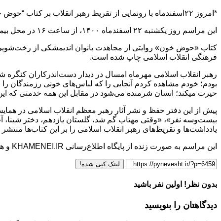
*امروز ۲۲اسفندماه با رونمایی از تقریظ رهبر انقلاب بر کتاب “حوض خون” دوازدهمین پاسداشت ادبیات جهاد و مقاومت از سوی مؤسسه‌ پژوهشی-فرهنگی انقلاب اسلامی برگزار خواهد شد
این مراسم روز یکشنبه ۲۲ اسفندماه ۱۴۰۰، از ساعت ۱۶ در محل بیمارستان شهید کلانتری اندیمشک برگزار می‌شود.
فرهنگی انقلاب اسلامی چاپ شده است.
رهبر انقلاب اسلامی مهرماه امسال در دیدار دست‌اندرکاران کنگره شه
بودم؛ خودم مشاهده کردم آنجایی را که لباس‌های خونی رزمندگان را و م
حیرت میکند؛ انسان شرمنده می‌شود در مقابل این همه خدمتی که این بانو
پیش از این دفتر حفظ و نشر آثار رهبر معظم انقلاب اسلامی در همایش‌
بیست‌وسه نفر»، «وقتی مهتاب گم شد، گلستان یازدهم، دختر شینا، 
یادداشت‌ها و تقریظ‌های رهبر انقلاب اسلامی را بر این کتاب‌ها منتشر ک
این مراسم به صورت زنده از پایگاه اطلاع‌رسانی KHAMENEI.IR و همچنین شبکه‌های سیما پخش خواهد شد.
لینک کپی شده!
بدون نظر! اولین نفر باشید
دیدگاهتان را بنویسید