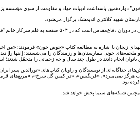
کتاب «حوض خون» روایتی از مجاهدت بانوان اندیمشکی از رخت‌شو
دای زنجان با اشاره به مطالعه کتاب «حوض خون» فرمودند: «من اخیراً 
لحفه‌های خونی بیمارستان‌ها و رزمندگان را می‌شستند؛ [اینها را] دیدم-
ان انجام دادند در طول چند سال و چه زحماتی را متحمّل شدند؛ اینها چیز
های جداگانه‌ای از نویسندگان و راویان کتاب‌های «نورالدین پسر ایران
آب هرگز نمی‌میرد»، «فرنگیس»، «در کمین گل سرخ»، «مربع‌های قرمز»
رده بود.