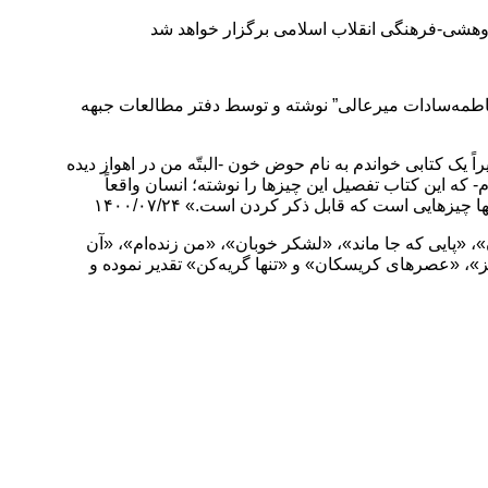
یی در دوران دفاع‌مقدس است که در ۵۰۴ صفحه به قلم سرکار خانم “فاطمه‌سادات میرعالی” نوشته و توسط دفتر مطالعات جبهه
یک کتابی خواندم به نام حوض خون -البتّه من در اهواز دیده
 که این کتاب تفصیل این چیزها را نوشته؛ انسان واقعاً
هایی است که قابل ذکر کردن است.» ۱۴۰۰/۰۷/۲۴
»، «پایی که جا ماند»، «لشکر خوبان»، «من زنده‌ام»، «آن
، «عصرهای کریسکان» و «تنها گریه‌کن» تقدیر نموده و