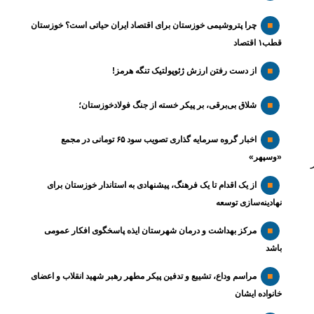
چرا پتروشیمی خوزستان برای اقتصاد ایران حیاتی است؟ خوزستان
قطب۱ اقتصاد
از دست رفتن ارزش ژئوپولتیک تنگه هرمز!
شلاق‌ بی‌برقی، بر پیکر خسته‌ از جنگ فولادخوزستان؛
اخبار گروه سرمایه گذاری تصویب سود ۶۵ تومانی در مجمع
«وسپهر»
از یک اقدام تا یک فرهنگ، پیشنهادی به استاندار خوزستان برای
نهادینه‌سازی توسعه
مرکز بهداشت و درمان شهرستان ایذه پاسخگوی افکار عمومی
باشد
مراسم وداع، تشییع و تدفین پیکر مطهر رهبر شهید انقلاب و اعضای
خانواده ایشان