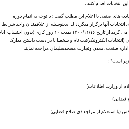
 انتخابات اقدام کنند .
یه های صنفی با اعلام این مطلب گفت : با توجه به اتمام دوره
انتخابات آنها برگزار میگردد لذا بدینوسیله از علاقمندان واجد شرایط
زیر که تمایل به عضویت در هیات مدیره و بازرس را دارند دعوت می گردد از تاریخ ۱۴۰۰/۱۱/۱۶ بمدت ۱۰ روز کاری (بدون احتساب ا
ن اصناف(iranianasnaf.ir ) سامانه ساران (انتخابات الکترونیک)ثبت نام و شخصا با در دست داشتن مدارک
 اداره صنعت ،معدن وتجارت مسجدسلیمان مراجعه نمایند.
زیر است* :