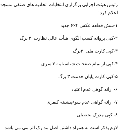
رئیس هیئت اجرایی برگزاری انتخابات اتحادیه های صنفی مسجدسل
اعلام کرد :
۱-شش قطعه عکس ۴×۶ جدید
۲-کپی پروانه کسب الگوی هیأت عالی نظارت ۲ برگ
۳-کپی کارت ملی ۳برگ
۴-کپی از تمام صفحات شناسنامه ۳ سری
۵-کپی کارت پایان خدمت ۳ برگ
۶- ارائه گوهی عدم اعتیاد
۷- ارائه گواهی عدم سوءپیشینه کیفری
۸- کپی مدرک تحصیلی
لازم بذکر است به همراه داشتن اصل مدارک الزامی می باشد.