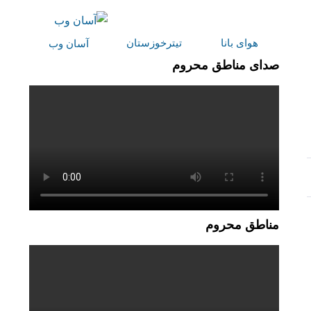
هوای بانا
تیترخوزستان
آسان وب
صدای مناطق محروم
مناطق محروم