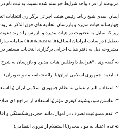
مربوطه از افراد واجد شرایط خواسته شده نسبت به ثبت نام در این
ایمان اسدی شیخ رباط رئیس هیئت اجرائی برگزاری انتخابات اتحاد
چهارساله هیات مدیره و بازرسان اتحادیه های فوق الذکر به زودی 
تعطیل) در سایت ایرانیا
مشروحه ذیل به دفتر هیات اجرایی برگزاری انتخابات مستقر در
به گفته وی ، *شرایط داوطلبین هیات مدیره و بازرسان به شرح 
۱-تابعیت جمهوری اسلامی ایران(با ارائه شناسنامه وتصویرآن)
۲- اعتقاد و التزام عملی به نظام جمهوری اسلامی ایران (با استعلام از وزارت اطلاعات)
۳- نداشتن سوءپیشینه کیفری مؤثر(با استعلام از مراجع ذی صلاح قضایی)
۴- عدم ممنوعیت تصرف در اموال،مانند حجر،ورشکستگی و افلاس (با استعلام از مراجع ذی صلاح قضایی)
۵-عدم اعتیاد به مواد مخدر(با استعلام از نیروی انتظامی)