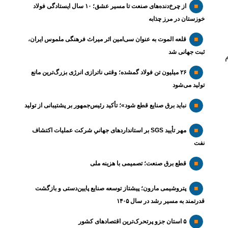
از چرخ‌دنده‌های صنعت تا مسیر عشق؛ ۱۰ سال ایستادگی فولاد
خوزستان در مرز چذابه
قلعه الموت به عنوان سی‌امین اثر میراث‌ فرهنگی ملموس ایران،
ثبت جهانی شد
یام
۲۶ میلیون تن فولاد گمشده؛ وقتی ناترازی انرژی بزرگ‌ترین مانع
تولید می‌شود
نباید برق صنایع قطع شود»؛ تأکید رئیس‌جمهور بر پشتیبانی از تولید
مهر تأیید SGS بر استانداردهای جهانیِ شرکت عملیات اکتشاف
نفت
قطع برق صنعت؛ تصمیمی با هزینه ملی
پتروشیمی مارون؛ پیشتاز توسعه صنایع پایین‌دستی و بازگشت
قدرتمند به مسیر رشد در سال ۱۴۰۵
۵ استان جزو پرتحرک‌ترین اقتصاد‌های کشور