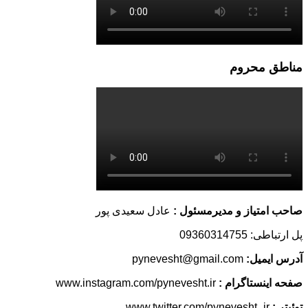
مناطق محروم
صاحب امتیاز و مدیرمسئول :
عادل سعیدی پور
پل ارتباطی: 09360314755
آدرس ایمیل:
pynevesht@gmail.com
صفحه اینستاگرام :
www.instagram.com/pynevesht.ir
توئیتر :
www.twitter.com/pynevesht_ir