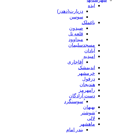
ایذه
دزپارت(دهدز)
سوسن
باغملک
صیدون
قلعه تل
میداوود
مسجدسلیمان
آبادان
امیدیه
آقاجاری
اندیمشک
خرمشهر
دزفول
هندیجان
رامهرمز
دست آزادگان
ُسوسنگرد
بهبهان
َشوشتر
لالی
ماهشهر
بندر امام