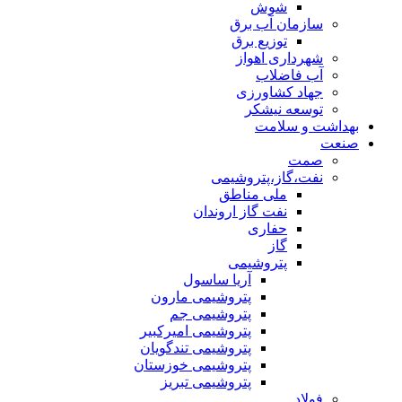
شوش
سازمان آب برق
توزیع برق
شهرداری اهواز
آب فاضلاب
جهاد کشاورزی
توسعه نیشکر
بهداشت و سلامت
صنعت
صمت
نفت،گاز،پتروشیمی
ملی مناطق
نفت گاز اروندان
حفاری
گاز
پتروشیمی
آریا ساسول
پتروشیمی مارون
پتروشیمی جم
پتروشیمی امیرکبیر
پتروشیمی تندگویان
پتروشیمی خوزستان
پتروشیمی تبریز
فولاد