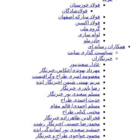
فولاد خوزستان
فولادشادگان
فولاد مبارکه اصفهان
فولاد اکسین
گروه ملی
لوله سازی
چادرملو
همکاران رسانه ای
سیاسیت گذاری سایت
خبرنگاران
عادل سعیدیپور
مهرداد بهوندی/عکاس،خبرنگار
معصومه امیری طراح وگرافیست
مریم بهمنی شیمن /خبرنگار ایذه
رضا باندری خبرنگار
مسلم سعیدی پور خبرنگار
حدیث احمدی طراح
مسلم احمدی/ قائم مقام
مجتبی کیانی طراح
فخرالدین طاهرزاده خبرنگار
محمدرضا حسینی /خبرنگار رشت
جمشید سعیدی پور /نمایندگی ایذه
محمود خواجوی طراح و خبرنگار