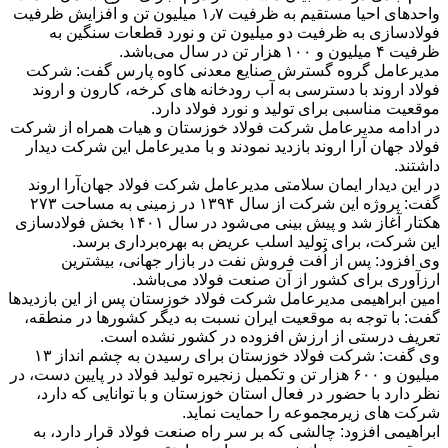
واحدهای احیا مستقیم به ظرفیت ۱٫۷ میلیون تن و افزایش ظرفیت
فولادسازی به ظرفیت دو میلیون تن و نورد قطعات سنگین به
ظرفیت ۴ میلیون و ۱۰۰ هزار تن در سال می‌باشد.
مدیرعامل گروه گسترش صنایع معدنی کاوه پارس گفت: شرکت
فولاد اروند با دسترسی به آب رودخانه های کرخه، کارون و اروند
موقعیت مناسبی برای تولید و نورد فولاد دارد.
در ادامه مدیرعامل شرکت فولاد خوزستان و هیات همراه از شرکت
فولاد جهان آرا اروند بازدید نمودند و با مدیرعامل این شرکت دیدار
داشتند.
در این دیدار ایمان سلامتی مدیرعامل شرکت فولاد جهان‌آرا اروند
گفت: پروژه این شرکت از سال ۱۳۹۴ در زمینی به مساحت ۲۷۳
هکتار آغاز شد و پیش بینی می‌شود در سال ۱۴۰۱ بخش فولادسازی
این شرکت، برای تولید اسلب عریض به بهره‌برداری برسد.
وی افزود: پس از اُفت فروش نفت در بازار جهانی، بیشترین
ارزآوری برای کشور از آن صنعت فولاد می‌باشد.
امین ابراهیمی مدیرعامل شرکت فولاد خوزستان پس از این بازدیدها
گفت: با توجه به موقعیت ایران نسبت به دیگر کشورها در منطقه،
تعریف درستی از ارزش افزوده در کشور نشده است.
وی گفت: شرکت فولاد خوزستان برای رسیدن به چشم انداز ۱۳
میلیون و ۶۰۰ هزار تن و تکمیل زنجیره تولید فولاد در پایین دست، در
نظر دارد با حضور در فعال استان خوزستان و با توانایی که دارد،
شرکت های زیرمجموعه را حمایت نماید.
ابراهیمی افزود: چالشی که بر سر راه صنعت فولاد قرار دارد، به