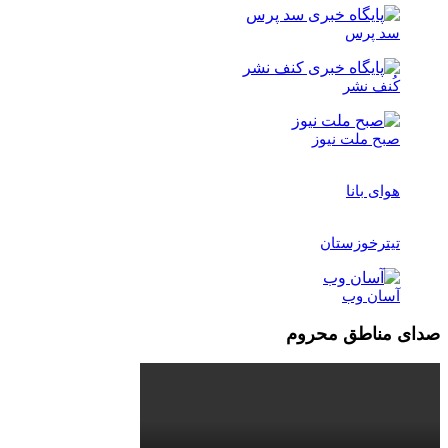
سد پرس
کُنف نشر
صبح ملت نیوز
هوای بانا
تیترخوزستان
آسان وب
صدای مناطق محروم