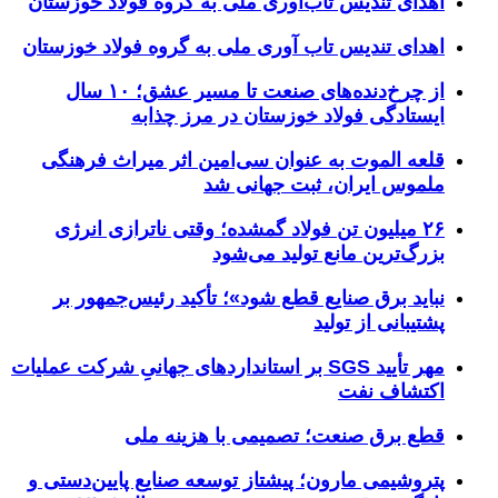
اهدای تندیس تاب‌آوری ملی به گروه فولاد خوزستان
اهدای تندیس تاب آوری ملی به گروه فولاد خوزستان
از چرخ‌دنده‌های صنعت تا مسیر عشق؛ ۱۰ سال
ایستادگی فولاد خوزستان در مرز چذابه
قلعه الموت به عنوان سی‌امین اثر میراث‌ فرهنگی
ملموس ایران، ثبت جهانی شد
۲۶ میلیون تن فولاد گمشده؛ وقتی ناترازی انرژی
بزرگ‌ترین مانع تولید می‌شود
نباید برق صنایع قطع شود»؛ تأکید رئیس‌جمهور بر
پشتیبانی از تولید
مهر تأیید SGS بر استانداردهای جهانیِ شرکت عملیات
اکتشاف نفت
قطع برق صنعت؛ تصمیمی با هزینه ملی
پتروشیمی مارون؛ پیشتاز توسعه صنایع پایین‌دستی و