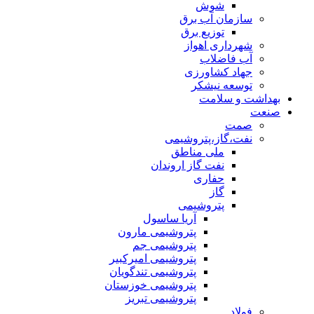
شوش
سازمان آب برق
توزیع برق
شهرداری اهواز
آب فاضلاب
جهاد کشاورزی
توسعه نیشکر
بهداشت و سلامت
صنعت
صمت
نفت،گاز،پتروشیمی
ملی مناطق
نفت گاز اروندان
حفاری
گاز
پتروشیمی
آریا ساسول
پتروشیمی مارون
پتروشیمی جم
پتروشیمی امیرکبیر
پتروشیمی تندگویان
پتروشیمی خوزستان
پتروشیمی تبریز
فولاد