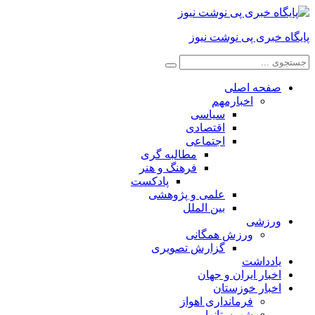
پایگاه خبری پی نوشت نیوز
صفحه اصلی
اخبارمهم
سیاسی
اقتصادی
اجتماعی
مطالبه گری
فرهنگ و هنر
پادکست
علمی و پژوهشی
بین الملل
ورزشی
ورزش همگانی
گزارش تصویری
یادداشت
اخبار ایران و جهان
اخبار خوزستان
فرمانداری اهواز
شهرستانها