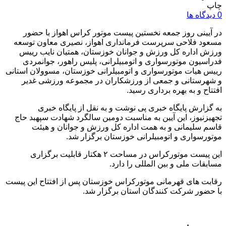
چاپ
0 دیدگاه ها
در آیینی روز جمعه نخستین پیست موتور کراس اهواز با حضور
مسعود فلاحی سرپرست فرمانداری اهواز، نصیری معاون توسعه
ورزش اداره کل ورزش و جوانان خوزستان، همتیان نایب رییس
فدراسیون موتورسواری و اتومبیلرانی، پلیس راهور، جوانمردی
رییس هیات موتورسواری و اتومبیلرانی خوزستان، مسوولان استانی
و شهرستانی و جمعی از ورزشکاران در مجموعه ورزشی غدیر
افتتاح و به بهره برداری رسید.
به گزارش پایگاه خبری پی نوشت و به نقل از پایگاه خبری
تجهیزنیوز، این آیین به مناسبت دومین سالگرد شهادت سپهبد حاج
قاسم سلیمانی و به همت اداره کل ورزش و جوانان و هیئت
موتورسواری و اتومبیلرانی خوزستان برگزار شد.
این پیست موتورکراس در مساحت ۲ هکتار قابلیت برگزاری
مسابقات ملی و بین المللی را دارد.
رقابت های قهرمانی موتورکراس خوزستان پس از افتتاح این پیست
با حضور شرکت کنندگان استان برگزار شد.