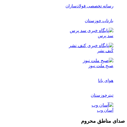
رسانه تخصصی فولادسازان
بازتاب خوزستان
سد پرس
کُنف نشر
صبح ملت نیوز
هوای بانا
تیترخوزستان
آسان وب
صدای مناطق محروم