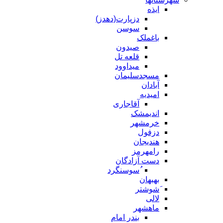
ایذه
دزپارت(دهدز)
سوسن
باغملک
صیدون
قلعه تل
میداوود
مسجدسلیمان
آبادان
امیدیه
آقاجاری
اندیمشک
خرمشهر
دزفول
هندیجان
رامهرمز
دست آزادگان
ُسوسنگرد
بهبهان
َشوشتر
لالی
ماهشهر
بندر امام