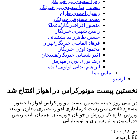
زهرا سعیدی پور خبرنگار
محمد رضا سعیدی پور خبرنگار
رسول احمدی طراح
محمد مستوفی خبرنگار
منصور افراخبرنگار/باغملک
رامین شهپری خبرنگار
حسین طاهرزاده پشتیبانی
فرهاد الماسی خبرنگار/تهران
محمود اوژن خبرنگار
اکبر شعبانی خبرنگار/هندیجان
رضا بوری پور/ رامهرمز
ابراهیم بندانی لولویی /ایذه
تماس باما
آرشیو
نخستین پیست موتورکراس در اهواز افتتاح شد
در آیینی روز جمعه نخستین پیست موتور کراس اهواز با حضور
مسعود فلاحی سرپرست فرمانداری اهواز، نصیری معاون توسعه
ورزش اداره کل ورزش و جوانان خوزستان، همتیان نایب رییس
فدراسیون موتورسواری و اتومبیلرانی،...
دی ۱۸, ۱۴۰۰
86 بازدیدها