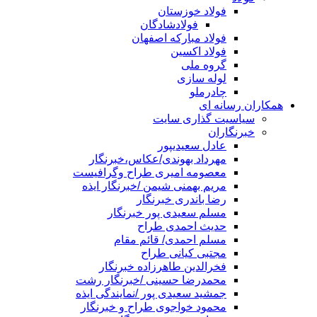
فولاد خوزستان
فولادشادگان
فولاد مبارکه اصفهان
فولاد اکسین
گروه ملی
لوله سازی
چادرملو
همکاران رسانه ای
سیاسیت گذاری سایت
خبرنگاران
عادل سعیدیپور
مهرداد بهوندی/عکاس،خبرنگار
معصومه امیری طراح وگرافیست
مریم بهمنی شیمن /خبرنگار ایذه
رضا باندری خبرنگار
مسلم سعیدی پور خبرنگار
حدیث احمدی طراح
مسلم احمدی/ قائم مقام
مجتبی کیانی طراح
فخرالدین طاهرزاده خبرنگار
محمدرضا حسینی /خبرنگار رشت
جمشید سعیدی پور /نمایندگی ایذه
محمود خواجوی طراح و خبرنگار