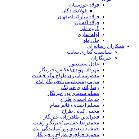
فولاد خوزستان
فولادشادگان
فولاد مبارکه اصفهان
فولاد اکسین
گروه ملی
لوله سازی
چادرملو
همکاران رسانه ای
سیاسیت گذاری سایت
خبرنگاران
عادل سعیدیپور
مهرداد بهوندی/عکاس،خبرنگار
معصومه امیری طراح وگرافیست
مریم بهمنی شیمن /خبرنگار ایذه
رضا باندری خبرنگار
مسلم سعیدی پور خبرنگار
حدیث احمدی طراح
مسلم احمدی/ قائم مقام
مجتبی کیانی طراح
فخرالدین طاهرزاده خبرنگار
محمدرضا حسینی /خبرنگار رشت
جمشید سعیدی پور /نمایندگی ایذه
محمود خواجوی طراح و خبرنگار