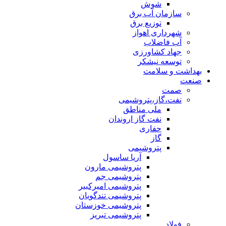
شوش
سازمان آب برق
توزیع برق
شهرداری اهواز
آب فاضلاب
جهاد کشاورزی
توسعه نیشکر
بهداشت و سلامت
صنعت
صمت
نفت،گاز،پتروشیمی
ملی مناطق
نفت گاز اروندان
حفاری
گاز
پتروشیمی
آریا ساسول
پتروشیمی مارون
پتروشیمی جم
پتروشیمی امیرکبیر
پتروشیمی تندگویان
پتروشیمی خوزستان
پتروشیمی تبریز
فولاد