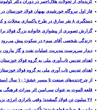
گزیده‌ای از تحولات هلال‌احمر در دوران دکتر کولیوند
فاز اول نیروگاه خورشیدی بهبهان فولاد خوزستان در آ
دستگیری ۸ نفر سارق در طرح پاکسازی محلات و کشف ۱۷ فقره سرقت
گزارش تصویری از پیشوازی خانواده بزرگ فولاد برا
«زندگی شخصی آقای میم» در سکوت پیش می‌رود
دیدار سرپرست مدیریت عملیات نفت و گاز مارون با 
اهدای تندیس تاب‌آوری ملی به گروه فولاد خوزستان
اهدای تندیس تاب آوری ملی به گروه فولاد خوزستان
از چرخ‌دنده‌های صنعت تا مسیر عشق؛ ۱۰ سال ایستادگی فولاد خوزستان در مرز چذابه
قلعه الموت به عنوان سی‌امین اثر میراث‌ فرهنگی 
۲۶ میلیون تن فولاد گمشده؛ وقتی ناترازی انرژی بزرگ‌ترین مانع تولید می‌شود
نباید برق صنایع قطع شود»؛ تأکید رئیس‌جمهور بر پشتی