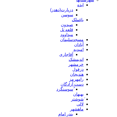
ایذه
دزپارت(دهدز)
سوسن
باغملک
صیدون
قلعه تل
میداوود
مسجدسلیمان
آبادان
امیدیه
آقاجاری
اندیمشک
خرمشهر
دزفول
هندیجان
رامهرمز
دست آزادگان
ُسوسنگرد
بهبهان
َشوشتر
لالی
ماهشهر
بندر امام