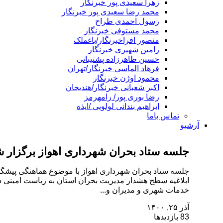
زهرا سعیدی پور خبرنگار
محمد رضا سعیدی پور خبرنگار
رسول احمدی طراح
محمد مستوفی خبرنگار
منصور افراخبرنگار/باغملک
رامین شهپری خبرنگار
حسین طاهرزاده پشتیبانی
فرهاد الماسی خبرنگار/تهران
محمود اوژن خبرنگار
اکبر شعبانی خبرنگار/هندیجان
رضا بوری پور/ رامهرمز
ابراهیم بندانی لولویی /ایذه
تماس باما
آرشیو
جلسه ستاد بحران شهرداری اهواز برگزار 
جلسه ستاد بحران شهرداری اهواز با موضوع هماهنگی پیشگیر
ابلاغیه سطح هشدار مدیریت بحران استان به ریاست امینی ش
خدمات شهری و مدیران و...
آذر ۲۵, ۱۴۰۰
83 بازدیدها