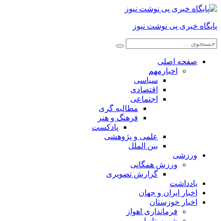
پایگاه خبری پی نوشت نیوز
صفحه اصلی
اخبارمهم
سیاسی
اقتصادی
اجتماعی
مطالبه گری
فرهنگ و هنر
پادکست
علمی و پژوهشی
بین الملل
ورزشی
ورزش همگانی
گزارش تصویری
یادداشت
اخبار ایران و جهان
اخبار خوزستان
فرمانداری اهواز
شهرستانها