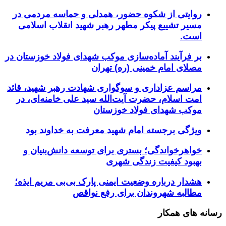
روایتی از شکوه حضور، همدلی و حماسه مردمی در
مسیر تشییع پیکر مطهر رهبر شهید انقلاب اسلامی
است.
بر فرآیند آماده‌سازی موکب شهدای فولاد خوزستان در
مصلای امام خمینی (ره) تهران
مراسم عزاداری و سوگواری شهادت رهبر شهید، قائد
امت اسلام، حضرت آیت‌الله سید علی خامنه‌ای، در
موکب شهدای فولاد خوزستان
ویژگی برجسته امام شهید معرفت به خداوند بود
خواهرخواندگی؛ بستری برای توسعه دانش‌بنیان و
بهبود کیفیت زندگی شهری
هشدار درباره وضعیت ایمنی پارک بی‌بی مریم ایذه؛
مطالبه شهروندان برای رفع نواقص
رسانه های همکار