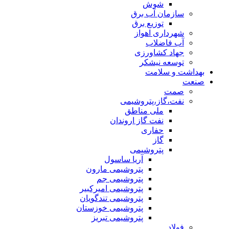
شوش
سازمان آب برق
توزیع برق
شهرداری اهواز
آب فاضلاب
جهاد کشاورزی
توسعه نیشکر
بهداشت و سلامت
صنعت
صمت
نفت،گاز،پتروشیمی
ملی مناطق
نفت گاز اروندان
حفاری
گاز
پتروشیمی
آریا ساسول
پتروشیمی مارون
پتروشیمی جم
پتروشیمی امیرکبیر
پتروشیمی تندگویان
پتروشیمی خوزستان
پتروشیمی تبریز
فولاد