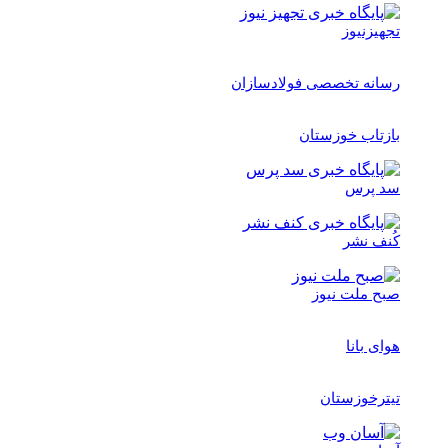
تجهیزنیوز
رسانه تخصصی فولادسازان
بازتاب خوزستان
سد پرس
کُنف نشر
صبح ملت نیوز
هوای بانا
تیترخوزستان