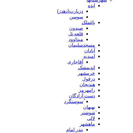
ایذه
دزپارت(دهدز)
سوسن
باغملک
صیدون
قلعه تل
میداوود
مسجدسلیمان
آبادان
امیدیه
آقاجاری
اندیمشک
خرمشهر
دزفول
هندیجان
رامهرمز
دست آزادگان
ُسوسنگرد
بهبهان
َشوشتر
لالی
ماهشهر
بندر امام