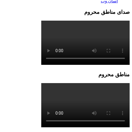
آسان وب
صدای مناطق محروم
مناطق محروم