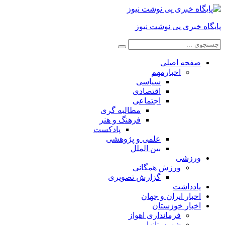
پایگاه خبری پی نوشت نیوز
صفحه اصلی
اخبارمهم
سیاسی
اقتصادی
اجتماعی
مطالبه گری
فرهنگ و هنر
پادکست
علمی و پژوهشی
بین الملل
ورزشی
ورزش همگانی
گزارش تصویری
یادداشت
اخبار ایران و جهان
اخبار خوزستان
فرمانداری اهواز
شهرستانها