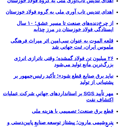
اهدای تندیس تاب‌آوری ملی به گروه فولاد خوزستان
اهدای تندیس تاب آوری ملی به گروه فولاد خوزستان
از چرخ‌دنده‌های صنعت تا مسیر عشق؛ ۱۰ سال
ایستادگی فولاد خوزستان در مرز چذابه
قلعه الموت به عنوان سی‌امین اثر میراث‌ فرهنگی
ملموس ایران، ثبت جهانی شد
۲۶ میلیون تن فولاد گمشده؛ وقتی ناترازی انرژی
بزرگ‌ترین مانع تولید می‌شود
نباید برق صنایع قطع شود»؛ تأکید رئیس‌جمهور بر
پشتیبانی از تولید
مهر تأیید SGS بر استانداردهای جهانیِ شرکت عملیات
اکتشاف نفت
قطع برق صنعت؛ تصمیمی با هزینه ملی
پتروشیمی مارون؛ پیشتاز توسعه صنایع پایین‌دستی و