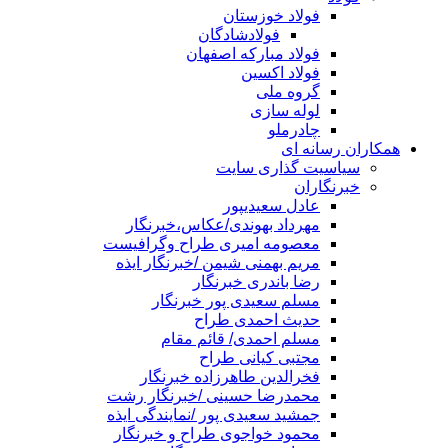
فولاد خوزستان
فولادشادگان
فولاد مبارکه اصفهان
فولاد اکسین
گروه ملی
لوله سازی
چادرملو
همکاران رسانه ای
سیاسیت گذاری سایت
خبرنگاران
عادل سعیدیپور
مهرداد بهوندی/عکاس،خبرنگار
معصومه امیری طراح وگرافیست
مریم بهمنی شیمن /خبرنگار ایذه
رضا باندری خبرنگار
مسلم سعیدی پور خبرنگار
حدیث احمدی طراح
مسلم احمدی/ قائم مقام
مجتبی کیانی طراح
فخرالدین طاهرزاده خبرنگار
محمدرضا حسینی /خبرنگار رشت
جمشید سعیدی پور /نمایندگی ایذه
محمود خواجوی طراح و خبرنگار