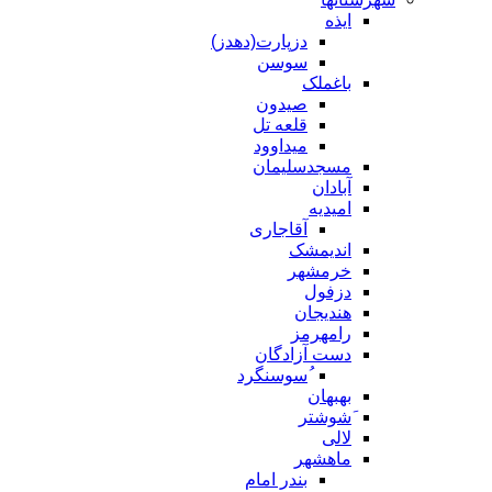
ایذه
دزپارت(دهدز)
سوسن
باغملک
صیدون
قلعه تل
میداوود
مسجدسلیمان
آبادان
امیدیه
آقاجاری
اندیمشک
خرمشهر
دزفول
هندیجان
رامهرمز
دست آزادگان
ُسوسنگرد
بهبهان
َشوشتر
لالی
ماهشهر
بندر امام