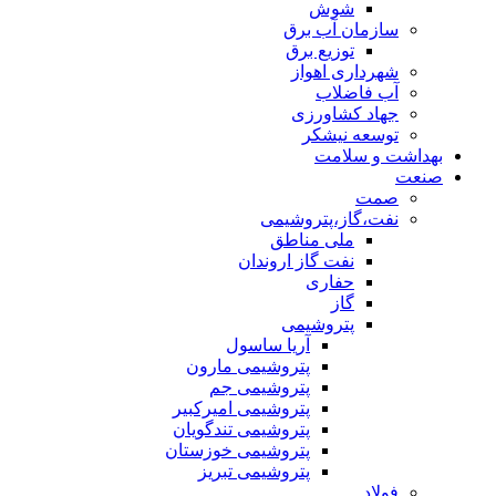
شوش
سازمان آب برق
توزیع برق
شهرداری اهواز
آب فاضلاب
جهاد کشاورزی
توسعه نیشکر
بهداشت و سلامت
صنعت
صمت
نفت،گاز،پتروشیمی
ملی مناطق
نفت گاز اروندان
حفاری
گاز
پتروشیمی
آریا ساسول
پتروشیمی مارون
پتروشیمی جم
پتروشیمی امیرکبیر
پتروشیمی تندگویان
پتروشیمی خوزستان
پتروشیمی تبریز
فولاد