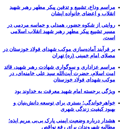
مراسم وداع، تشییع و تدفین پیکر مطهر رهبر شهید
انقلاب و اعضای خانواده ایشان
روایتی از شکوه حضور، همدلی و حماسه مردمی در
مسیر تشییع پیکر مطهر رهبر شهید انقلاب اسلامی
است.
بر فرآیند آماده‌سازی موکب شهدای فولاد خوزستان در
مصلای امام خمینی (ره) تهران
مراسم عزاداری و سوگواری شهادت رهبر شهید، قائد
امت اسلام، حضرت آیت‌الله سید علی خامنه‌ای، در
موکب شهدای فولاد خوزستان
ویژگی برجسته امام شهید معرفت به خداوند بود
خواهرخواندگی؛ بستری برای توسعه دانش‌بنیان و
بهبود کیفیت زندگی شهری
هشدار درباره وضعیت ایمنی پارک بی‌بی مریم ایذه؛
مطالبه شهروندان برای رفع نواقص