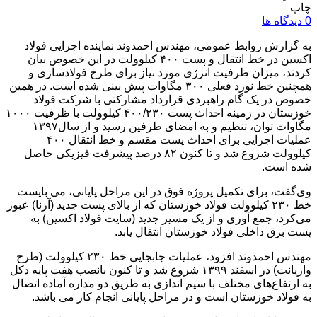
چاپ
0 دیدگاه ها
به گزارش روابط عمومی، مهندس احمدوند نماینده اجرایی فولاد
اکسین در خط انتقال و پست ۴۰۰ کیلوولت در این خصوص بیان
کردند، میزان ظرفیت انرژی مورد نیاز برای طرح فولادسازی و
همچنین خط نورد فعلی ۳۰۰ مگاوات پیش بینی شده است. در همین
خصوص در یک گام راهبردی قرارداد مشارکتی با شرکت فولاد
خوزستان در زمینه احداث پست ۴۰۰/۲۳۰ کیلوولت با ظرفیت ۱۰۰۰
مگاوات توان، تنظیم و به امضای طرفین رسید و از سال۱۳۹۷
عملیات اجرایی برای احداث پست مقسم و خط انتقال ۴۰۰
کیلوولت شروع شد و تا کنون ۸۲ درصد پیشرفت فیزیکی حاصل
شده است.
وی‌گفت، برای تکمیل پروژه فوق در این مراحل پایانی، می بایست
خط ۲۳۰ کیلوولت فولاد خوزستان که از بالای پست جدید (آرنا) عبور
می‌کرد، جمع آوری و از یک مسیر جدید (سایت فولاد اکسین) به
پست برق داخلی فولاد خوزستان انتقال یابد.
مهندس احمدوند افزود، عملیات جابجایی خط ۲۳۰ کیلوولت (طرح
واریانت) در اسفند ۱۳۹۹ شروع شد و تا کنون بانصب هفت پایه دکل
به ارتفاع‌های مختلف با سیم اندازی به طریق دو مداره آماده اتصال
به فولاد خوزستان است و در مراحل پایانی انجام کار می باشد.