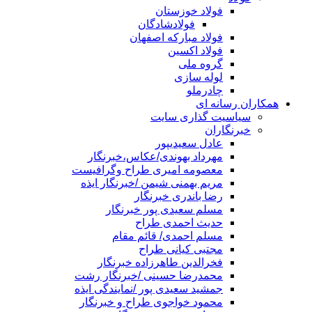
فولاد خوزستان
فولادشادگان
فولاد مبارکه اصفهان
فولاد اکسین
گروه ملی
لوله سازی
چادرملو
همکاران رسانه ای
سیاسیت گذاری سایت
خبرنگاران
عادل سعیدیپور
مهرداد بهوندی/عکاس،خبرنگار
معصومه امیری طراح وگرافیست
مریم بهمنی شیمن /خبرنگار ایذه
رضا باندری خبرنگار
مسلم سعیدی پور خبرنگار
حدیث احمدی طراح
مسلم احمدی/ قائم مقام
مجتبی کیانی طراح
فخرالدین طاهرزاده خبرنگار
محمدرضا حسینی /خبرنگار رشت
جمشید سعیدی پور /نمایندگی ایذه
محمود خواجوی طراح و خبرنگار