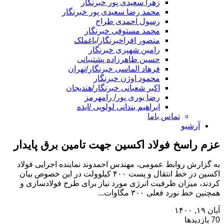
زهرا سعیدی پور خبرنگار
محمد رضا سعیدی پور خبرنگار
رسول احمدی طراح
محمد مستوفی خبرنگار
منصور افراخبرنگار/باغملک
رامین شهپری خبرنگار
حسین طاهرزاده پشتیبانی
فرهاد الماسی خبرنگار/تهران
محمود اوژن خبرنگار
اکبر شعبانی خبرنگار/هندیجان
رضا بوری پور/ رامهرمز
ابراهیم بندانی لولویی /ایذه
تماس باما
آرشیو
عزم راسخ فولاد اکسین جهت تامین برق پایدار
به گزارش روابط عمومی، مهندس احمدوند نماینده اجرایی فولاد
اکسین در خط انتقال و پست ۴۰۰ کیلوولت در این خصوص بیان
کردند، میزان ظرفیت انرژی مورد نیاز برای طرح فولادسازی و
همچنین خط نورد فعلی ۳۰۰ مگاوات...
آبان ۱۹, ۱۴۰۰
70 بازدیدها