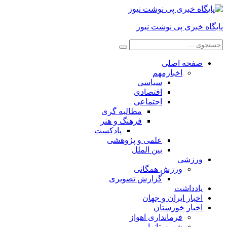
پایگاه خبری پی نوشت نیوز
صفحه اصلی
اخبارمهم
سیاسی
اقتصادی
اجتماعی
مطالبه گری
فرهنگ و هنر
پادکست
علمی و پژوهشی
بین الملل
ورزشی
ورزش همگانی
گزارش تصویری
یادداشت
اخبار ایران و جهان
اخبار خوزستان
فرمانداری اهواز
شهرستانها