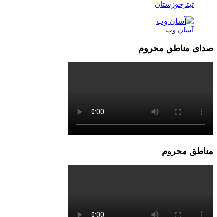
تیترخوزستان
آسان وب
صدای مناطق محروم
مناطق محروم