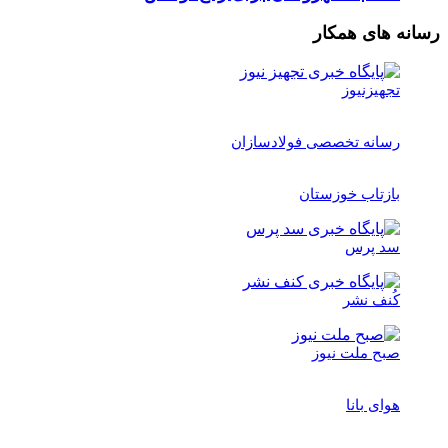
رسانه های همکار
تجهیزنیوز
رسانه تخصصی فولادسازان
بازتاب خوزستان
سد پرس
کُنف نشر
صبح ملت نیوز
هوای بانا