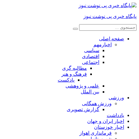
پایگاه خبری پی نوشت نیوز
صفحه اصلی
اخبارمهم
سیاسی
اقتصادی
اجتماعی
مطالبه گری
فرهنگ و هنر
پادکست
علمی و پژوهشی
بین الملل
ورزشی
ورزش همگانی
گزارش تصویری
یادداشت
اخبار ایران و جهان
اخبار خوزستان
فرمانداری اهواز
شهرستانها