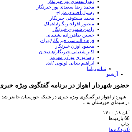
زهرا سعیدی پور خبرنگار
محمد رضا سعیدی پور خبرنگار
رسول احمدی طراح
محمد مستوفی خبرنگار
منصور افراخبرنگار/باغملک
رامین شهپری خبرنگار
حسین طاهرزاده پشتیبانی
فرهاد الماسی خبرنگار/تهران
محمود اوژن خبرنگار
اکبر شعبانی خبرنگار/هندیجان
رضا بوری پور/ رامهرمز
ابراهیم بندانی لولویی /ایذه
تماس باما
آرشیو
حضور شهردار اهواز در برنامه گفتگوی ویژه خبر
در سیمای خوزستان به...
آبان ۱۸, ۱۴۰۰
68 بازدیدها
چاپ
0 دیدگاه ها