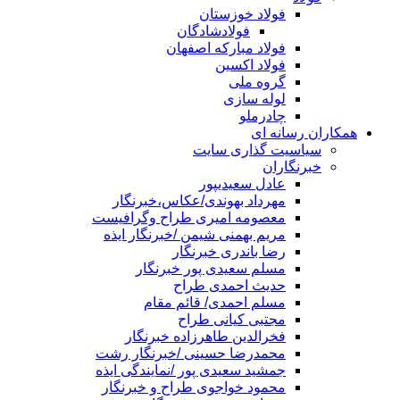
فولاد خوزستان
فولادشادگان
فولاد مبارکه اصفهان
فولاد اکسین
گروه ملی
لوله سازی
چادرملو
همکاران رسانه ای
سیاسیت گذاری سایت
خبرنگاران
عادل سعیدیپور
مهرداد بهوندی/عکاس،خبرنگار
معصومه امیری طراح وگرافیست
مریم بهمنی شیمن /خبرنگار ایذه
رضا باندری خبرنگار
مسلم سعیدی پور خبرنگار
حدیث احمدی طراح
مسلم احمدی/ قائم مقام
مجتبی کیانی طراح
فخرالدین طاهرزاده خبرنگار
محمدرضا حسینی /خبرنگار رشت
جمشید سعیدی پور /نمایندگی ایذه
محمود خواجوی طراح و خبرنگار