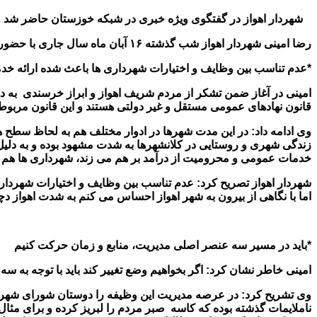
شهردار اهواز در گفتگوی ویژه خبری در شبکه خوزستان حاضر شد و 
رضا امینی شهردار اهواز شب گذشته ۱۶ آبان ماه سال جاری با حضور در برنامه گفتگوی ویژه خبری در سیمای خوزستان به سوالات و شائبه های مطرح شده در خصوص شهرداری پاسخ داد.
*عدم تناسب بین وظایف و اختیارات شهرداری ها باعث شده ارائه خدما
امینی در آغاز ضمن تشکر از مردم شریف اهواز و ابراز خرسندی به د
قانون نهادهای عمومی مستقل و غیر دولتی هستند و این قانون مربوط به ۶۶ سال پیش 
وی ادامه داد: در این مدت شهرها در ادوار مختلف هم به لحاظ سطح ه
زندگی شهری و روستایی در کلانشهرها به شدت مشهود بوده و به دلی
خدمات عمومی و محرومیت از درآمد بر هم می زند، شهرداری ها هم حسب 
شهردار اهواز تصریح کرد: عدم تناسب بین وظایف و اختیارات شهردار
اما با نگاهی از بیرون به شهر اهواز احساس می کنم به شدت اهواز د
*باید در مسیر سه عنصر اصلی مدیریت، منابع و زمان حرکت کنیم
امینی خاطر نشان کرد: اگر بخواهیم وضع تغییر کند باید با توجه به 
وی تشریح کرد: در عرصه مدیریت این وظیفه را دوستان شورای شهر به
ناملایمات گذشته بوده که کاسه صبر مردم را لبریز کرده و برای مثال