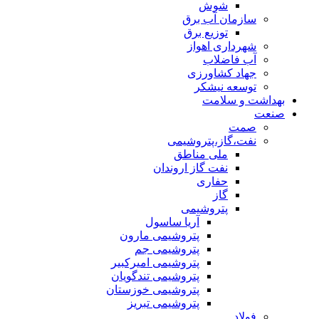
شوش
سازمان آب برق
توزیع برق
شهرداری اهواز
آب فاضلاب
جهاد کشاورزی
توسعه نیشکر
بهداشت و سلامت
صنعت
صمت
نفت،گاز،پتروشیمی
ملی مناطق
نفت گاز اروندان
حفاری
گاز
پتروشیمی
آریا ساسول
پتروشیمی مارون
پتروشیمی جم
پتروشیمی امیرکبیر
پتروشیمی تندگویان
پتروشیمی خوزستان
پتروشیمی تبریز
فولاد