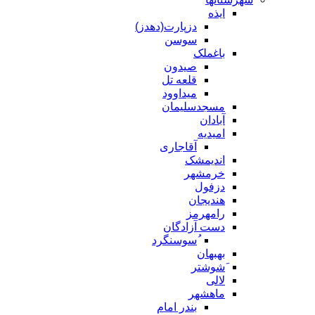
ایذه
دزپارت(دهدز)
سوسن
باغملک
صیدون
قلعه تل
میداوود
مسجدسلیمان
آبادان
امیدیه
آقاجاری
اندیمشک
خرمشهر
دزفول
هندیجان
رامهرمز
دست آزادگان
ُسوسنگرد
بهبهان
َشوشتر
لالی
ماهشهر
بندر امام