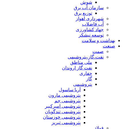
شوش
سازمان آب برق
توزیع برق
شهرداری اهواز
آب فاضلاب
جهاد کشاورزی
توسعه نیشکر
بهداشت و سلامت
صنعت
صمت
نفت،گاز،پتروشیمی
ملی مناطق
نفت گاز اروندان
حفاری
گاز
پتروشیمی
آریا ساسول
پتروشیمی مارون
پتروشیمی جم
پتروشیمی امیرکبیر
پتروشیمی تندگویان
پتروشیمی خوزستان
پتروشیمی تبریز
فولاد