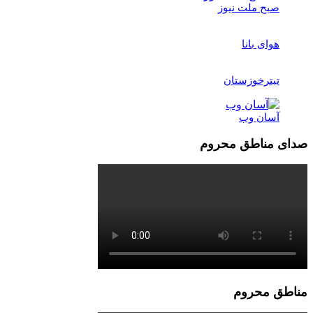
صبح ملت نیوز
هوای بانا
تیترخوزستان
آسان وب
صدای مناطق محروم
مناطق محروم