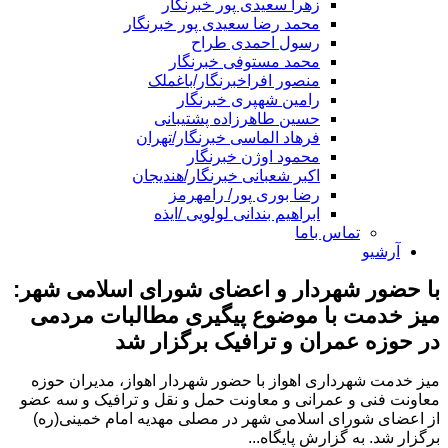
زهرا سعیدی پور خبرنگار
محمد رضا سعیدی پور خبرنگار
رسول احمدی طراح
محمد مستوفی خبرنگار
منصور افراخبرنگار/باغملک
رامین شهپری خبرنگار
حسین طاهرزاده پشتیبانی
فرهاد الماسی خبرنگار/تهران
محمود اوژن خبرنگار
اکبر شعبانی خبرنگار/هندیجان
رضا بوری پور/ رامهرمز
ابراهیم بندانی لولویی /ایذه
تماس باما
آرشیو
با حضور شهردار و اعضای شورای اسلامی شهر:
میز خدمت با موضوع پیگیری مطالبات مردمی
در حوزه عمران و ترافیک برگزار شد
میز خدمت شهرداری اهواز با حضور شهردار اهواز، مدیران حوزه
معاونت فنی و عمرانی و معاونت حمل و نقل و ترافیک و سه عضو
از اعضای شورای اسلامی شهر در مصلی مهدیه امام خمینی(ره)
برگزار شد. به گزارش پایگاه...