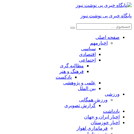
پایگاه خبری پی نوشت نیوز
صفحه اصلی
اخبارمهم
سیاسی
اقتصادی
اجتماعی
مطالبه گری
فرهنگ و هنر
پادکست
علمی و پژوهشی
بین الملل
ورزشی
ورزش همگانی
گزارش تصویری
یادداشت
اخبار ایران و جهان
اخبار خوزستان
فرمانداری اهواز
شهرستانها