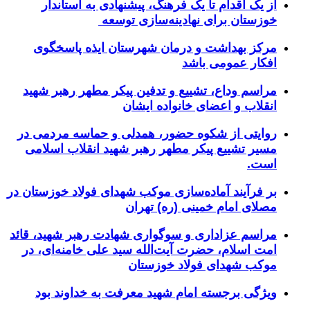
از یک اقدام تا یک فرهنگ، پیشنهادی به استاندار
خوزستان برای نهادینه‌سازی توسعه
مرکز بهداشت و درمان شهرستان ایذه پاسخگوی
افکار عمومی باشد
مراسم وداع، تشییع و تدفین پیکر مطهر رهبر شهید
انقلاب و اعضای خانواده ایشان
روایتی از شکوه حضور، همدلی و حماسه مردمی در
مسیر تشییع پیکر مطهر رهبر شهید انقلاب اسلامی
است.
بر فرآیند آماده‌سازی موکب شهدای فولاد خوزستان در
مصلای امام خمینی (ره) تهران
مراسم عزاداری و سوگواری شهادت رهبر شهید، قائد
امت اسلام، حضرت آیت‌الله سید علی خامنه‌ای، در
موکب شهدای فولاد خوزستان
ویژگی برجسته امام شهید معرفت به خداوند بود