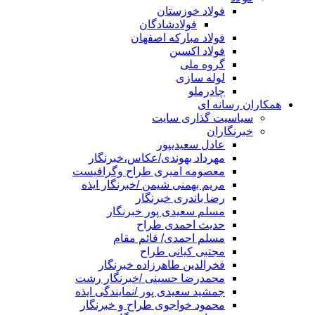
فولاد خوزستان
فولادشادگان
فولاد مبارکه اصفهان
فولاد اکسین
گروه ملی
لوله سازی
چادرملو
همکاران رسانه ای
سیاسیت گذاری سایت
خبرنگاران
عادل سعیدیپور
مهرداد بهوندی/عکاس،خبرنگار
معصومه امیری طراح وگرافیست
مریم بهمنی شیمن /خبرنگار ایذه
رضا باندری خبرنگار
مسلم سعیدی پور خبرنگار
حدیث احمدی طراح
مسلم احمدی/ قائم مقام
مجتبی کیانی طراح
فخرالدین طاهرزاده خبرنگار
محمدرضا حسینی /خبرنگار رشت
جمشید سعیدی پور /نمایندگی ایذه
محمود خواجوی طراح و خبرنگار