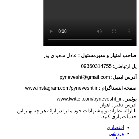
صاحب امتیاز و مدیرمسئول :
عادل سعیدی پور
پل ارتباطی: 09360314755
آدرس ایمیل:
pynevesht@gmail.com
صفحه اینستاگرام :
www.instagram.com/pynevesht.ir
توئیتر :
www.twitter.com/pynevesht_ir
آدرس دفتر : اهواز
با ارائه نظرات و پیشنهادات خود ما را در ارائه هر چه بهتر این
خدمات یاری کنید.
اقتصادی
ورزشی