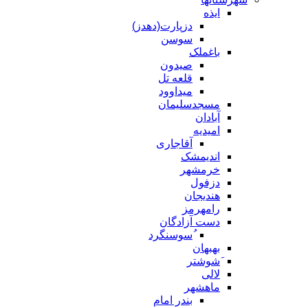
ایذه
دزپارت(دهدز)
سوسن
باغملک
صیدون
قلعه تل
میداوود
مسجدسلیمان
آبادان
امیدیه
آقاجاری
اندیمشک
خرمشهر
دزفول
هندیجان
رامهرمز
دست آزادگان
ُسوسنگرد
بهبهان
َشوشتر
لالی
ماهشهر
بندر امام