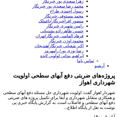
زهرا سعیدی پور خبرنگار
محمد رضا سعیدی پور خبرنگار
رسول احمدی طراح
محمد مستوفی خبرنگار
منصور افراخبرنگار/باغملک
رامین شهپری خبرنگار
حسین طاهرزاده پشتیبانی
فرهاد الماسی خبرنگار/تهران
محمود اوژن خبرنگار
اکبر شعبانی خبرنگار/هندیجان
رضا بوری پور/ رامهرمز
ابراهیم بندانی لولویی /ایذه
تماس باما
آرشیو
پروژه‌های ضربتی دفع آبهای سطحی اولویت
شهرداری اهواز
شهردار اهواز گفت: اولویت شهرداری حل مسئله دفع آبهای سطحی
و همکاری متقابل شهرداری و آبفا برای تکمیل پروژه های ضربتی
دفع آبهای سطحی و فاضلاب است. به گزارش پایگاه خبری پی
نوشت به نقل از پایگاه اطلاع...
آبان ۸, ۱۴۰۰