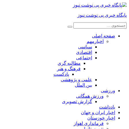
پایگاه خبری پی نوشت نیوز
صفحه اصلی
اخبارمهم
سیاسی
اقتصادی
اجتماعی
مطالبه گری
فرهنگ و هنر
پادکست
علمی و پژوهشی
بین الملل
ورزشی
ورزش همگانی
گزارش تصویری
یادداشت
اخبار ایران و جهان
اخبار خوزستان
فرمانداری اهواز
شهرستانها