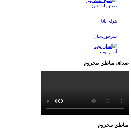
صبح ملت نیوز
هوای بانا
تیترخوزستان
آسان وب
صدای مناطق محروم
مناطق محروم