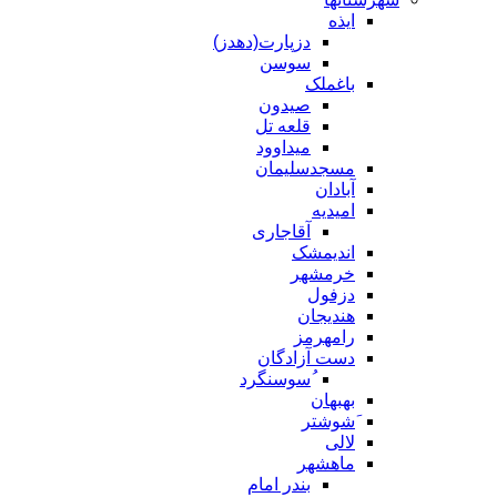
ایذه
دزپارت(دهدز)
سوسن
باغملک
صیدون
قلعه تل
میداوود
مسجدسلیمان
آبادان
امیدیه
آقاجاری
اندیمشک
خرمشهر
دزفول
هندیجان
رامهرمز
دست آزادگان
ُسوسنگرد
بهبهان
َشوشتر
لالی
ماهشهر
بندر امام