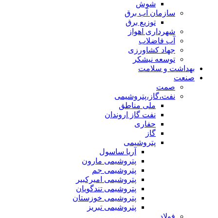
شوش
سازمان آب برق
توزیع برق
شهرداری اهواز
آب فاضلاب
جهاد کشاورزی
توسعه نیشکر
بهداشت و سلامت
صنعت
صمت
نفت،گاز،پتروشیمی
ملی مناطق
نفت گاز اروندان
حفاری
گاز
پتروشیمی
آریا ساسول
پتروشیمی مارون
پتروشیمی جم
پتروشیمی امیرکبیر
پتروشیمی تندگویان
پتروشیمی خوزستان
پتروشیمی تبریز
فولاد