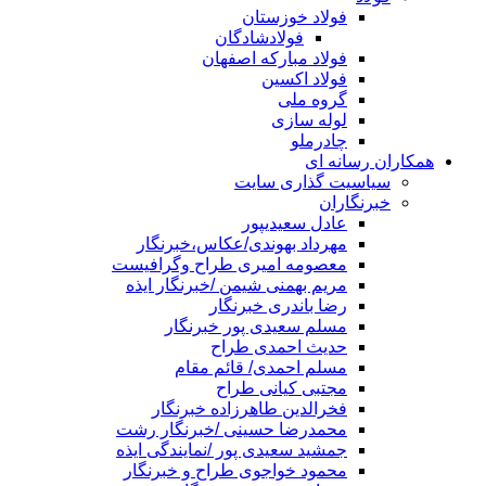
فولاد خوزستان
فولادشادگان
فولاد مبارکه اصفهان
فولاد اکسین
گروه ملی
لوله سازی
چادرملو
همکاران رسانه ای
سیاسیت گذاری سایت
خبرنگاران
عادل سعیدیپور
مهرداد بهوندی/عکاس،خبرنگار
معصومه امیری طراح وگرافیست
مریم بهمنی شیمن /خبرنگار ایذه
رضا باندری خبرنگار
مسلم سعیدی پور خبرنگار
حدیث احمدی طراح
مسلم احمدی/ قائم مقام
مجتبی کیانی طراح
فخرالدین طاهرزاده خبرنگار
محمدرضا حسینی /خبرنگار رشت
جمشید سعیدی پور /نمایندگی ایذه
محمود خواجوی طراح و خبرنگار