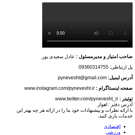
صاحب امتیاز و مدیرمسئول :
عادل سعیدی پور
پل ارتباطی: 09360314755
آدرس ایمیل:
pynevesht@gmail.com
صفحه اینستاگرام :
www.instagram.com/pynevesht.ir
توئیتر :
www.twitter.com/pynevesht_ir
آدرس دفتر : اهواز
با ارائه نظرات و پیشنهادات خود ما را در ارائه هر چه بهتر این
خدمات یاری کنید.
اقتصادی
ورزشی