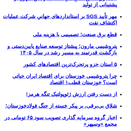
پشتیبانی از تولید
مهر تأیید SGS بر استانداردهای جهانیِ شرکت عملیات
اکتشاف نفت
قطع برق صنعت؛ تصمیمی با هزینه ملی
پتروشیمی مارون؛ پیشتاز توسعه صنایع پایین‌دستی و
بازگشت قدرتمند به مسیر رشد در سال ۱۴۰۵
۵ استان جزو پرتحرک‌ترین اقتصاد‌های کشور
چرا پتروشیمی خوزستان برای اقتصاد ایران حیاتی
است؟ خوزستان قطب۱ اقتصاد
از دست رفتن ارزش ژئوپولتیک تنگه هرمز!
شلاق‌ بی‌برقی، بر پیکر خسته‌ از جنگ فولادخوزستان؛
اخبار گروه سرمایه گذاری تصویب سود ۶۵ تومانی در
مجمع «وسپهر»