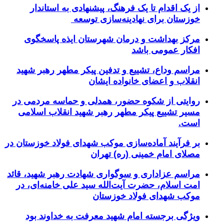
از یک اقدام تا یک فرهنگ، پیشنهادی به استاندار
خوزستان برای نهادینه‌سازی توسعه
مرکز بهداشت و درمان شهرستان ایذه پاسخگوی
افکار عمومی باشد
مراسم وداع، تشییع و تدفین پیکر مطهر رهبر شهید
انقلاب و اعضای خانواده ایشان
روایتی از شکوه حضور، همدلی و حماسه مردمی در
مسیر تشییع پیکر مطهر رهبر شهید انقلاب اسلامی
است.
بر فرآیند آماده‌سازی موکب شهدای فولاد خوزستان در
مصلای امام خمینی (ره) تهران
مراسم عزاداری و سوگواری شهادت رهبر شهید، قائد
امت اسلام، حضرت آیت‌الله سید علی خامنه‌ای، در
موکب شهدای فولاد خوزستان
ویژگی برجسته امام شهید معرفت به خداوند بود