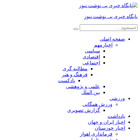
پایگاه خبری پی نوشت نیوز
صفحه اصلی
اخبارمهم
سیاسی
اقتصادی
اجتماعی
مطالبه گری
فرهنگ و هنر
پادکست
علمی و پژوهشی
بین الملل
ورزشی
ورزش همگانی
گزارش تصویری
یادداشت
اخبار ایران و جهان
اخبار خوزستان
فرمانداری اهواز
شهرستانها