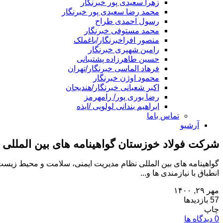
زهرا سعیدی پور خبرنگار
محمد رضا سعیدی پور خبرنگار
رسول احمدی طراح
محمد مستوفی خبرنگار
منصور افراخبرنگار/باغملک
رامین شهپری خبرنگار
حسین طاهرزاده پشتیبانی
فرهاد الماسی خبرنگار/تهران
محمود اوژن خبرنگار
اکبر شعبانی خبرنگار/هندیجان
رضا بوری پور/ رامهرمز
ابراهیم بندانی لولویی /ایذه
تماس باما
آرشیو
شرکت فولاد خوزستان گواهینامه های بین المللی ن
گواهینامه های بین المللی نظام مدیریت ایمنی، سلامت و محیط زیس
انطباق با نیازمندی ها و...
مهر ۲۹, ۱۴۰۰
57 بازدیدها
چاپ
0 دیدگاه ها