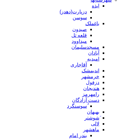
ایذه
دزپارت(دهدز)
سوسن
باغملک
صیدون
قلعه تل
میداوود
مسجدسلیمان
آبادان
امیدیه
آقاجاری
اندیمشک
خرمشهر
دزفول
هندیجان
رامهرمز
دست آزادگان
ُسوسنگرد
بهبهان
َشوشتر
لالی
ماهشهر
بندر امام