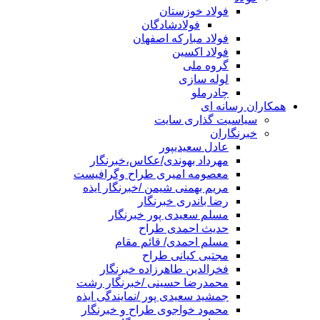
فولاد خوزستان
فولادشادگان
فولاد مبارکه اصفهان
فولاد اکسین
گروه ملی
لوله سازی
چادرملو
همکاران رسانه ای
سیاسیت گذاری سایت
خبرنگاران
عادل سعیدیپور
مهرداد بهوندی/عکاس،خبرنگار
معصومه امیری طراح وگرافیست
مریم بهمنی شیمن /خبرنگار ایذه
رضا باندری خبرنگار
مسلم سعیدی پور خبرنگار
حدیث احمدی طراح
مسلم احمدی/ قائم مقام
مجتبی کیانی طراح
فخرالدین طاهرزاده خبرنگار
محمدرضا حسینی /خبرنگار رشت
جمشید سعیدی پور /نمایندگی ایذه
محمود خواجوی طراح و خبرنگار