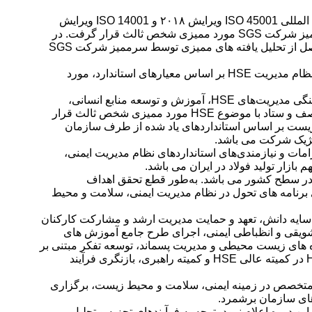
به گزارش خبرنگار روابط عمومی، فرآیندها و فعالیت های شرکت فولاد خوزستان با هدف انطباق با نیازمندی ها و الزامات استانداردهای بین المللی ISO 45001 ویرایش ۲۰۱۸ و ISO 14001 ویرایش
۲۰۱۵ به مدت ۴ روز از تاریخ ۲۵ الی ۲۸ مهرماه ۱۴۰۰ به صورت آنلاین و با استفاده از زیر ساخت SKY ROOM از سوی مهندس تقوی سرممیز شرکت SGS مورد ممیزی شخص ثالث قرار گرفت. در
جلسه اختتامیه که به ریاست امین ابراهیمی مدیرعامل شرکت فولاد خوزستان و با حضور مدیران ارشد و تیم ممیزی برگزار گردید، نتایج حاصل از تحلیل یافته های ممیزی توسط سرممیز شرکت SGS
محمود اکابر نماینده مدیرعامل در نظام مدیریت یکپارچه اظهار داشت: تمامی صاحبان فرآیندها، مستندات و سوابق مرتبط با حفظ و توسعه نظام مدیریت HSE بر اساس معیارهای استاندارد، مورد
وی افزود: در این دوره رئوس خط‌مشی یکپارچه شرکت و نقشه استراتژی کل شرکت فولاد خوزستان و کلان فرآیند HSE با همکاری و هماهنگی مدیریت‌های HSE، آموزش و توسعه منابع انسانی،
استراتژی و تعالی سازمانی،IT، تضمین کیفیت و مشارکت کلیه مدیران و کارشناسان متخصص در سطح تمامی واحدها و بخش‌های مرتبط، صف و ستاد با موضوع HSE مورد ممیزی شخص ثالث قرار
ط زیست بر اساس استانداردهای یاد شده از طرف سازمان
اتژیک شرکت می باشد.
مات و نیازمندی‌های استانداردهای نظام مدیریت ایمنی،
کت فولاد خوزستان تا سال ۱۴۰۴ برابر ۱۳/۶ میلیون تن و معادل ۲۵ درصد از برنامه‌ی تولید ۵۵ میلیون تن در سطح کشور می باشد. به‌طور قطع تحقق اهداف
 برنامه های تحول در نظام مدیریت ایمنی، سلامت و محیط
این مقوله در شرکت فولاد خوزستان در سایه دانش، تعهد و حمایت مدیریت ارشد و مشارکت کارکنان
کیفیت و ابلاغ احکام، تقویت طرح های تشویقی و انظباطی ایمنی، اجرای طرح جامع آموزش های
ه های زیست محیطی و مدیریت پسماند، توسعه تفکر مبتنی بر
استانداردها، ریسک ها و فرصت ها مبتنی بر استانداردهای بین المللی مرجع کسب گواهی، انتخاب و ابلاغ تصمیمات مهم و کلان در زمینه HSE در کمیته عالی HSE و کمیته راهبری، بازنگری فرآیند
ن متخصص در زمینه ایمنی، سلامت و محیط زیست، برگزاری
ن دوره اعلام نمود، توجه به فرآیندهای تجزیه و تحلیل