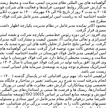
گواهینامه های بین المللی نظام مدیریت ایمنی، سلامت و محیط زیس
مطرح شد.
ممیزی قرار گرفت.
گرفت. بر اساس نتایج حاصل از تحلیل یافته های این دوره تمدید یک 
ممیزی شخص ثالث مورد توصیه قرار گرفت. تمدید این گواهینامه های 
امین ابراهیمی مدیرعامل فولاد خوزستان در جلسه اختتامیه گفت: بخش 
سلامت و زیست محیطی ارتباط دارد. شرکت فولاد خوزستان با تولید سالیانه ۳/۸ میلیون تن شمش اسلب، بلوم و بیلت دارای ۲۵ درصد از سهم بازار تولید فولاد د
استراتژیک مستلزم توجه ویژه به توسعه‌ی سرمایه های انسانی است و
زیست می باشد.
تخصصی ویژه پیمانکاران، گزارش دهی مغایرت های ایمنی در پورتال 
آموزش و توسعه منابع انسانی بر اساس ISO 10015 (توسعه شایستگی) است.
علیرضا مخبر دزفولی قائم مقام مدیرعامل در امور ستادی و مسئول
ممیزی‎های شخص ثالث را به عنوان فرصت بزرگی برای شناسایی، حفظ و توسعه‌ی نقاط قوت و همچنین نقاط قابل بهبود فرآیندها و فعالیت‌های سازمان برشمرد.
در پایان جلسه اختتامیه، محمود اکابر مدیر تضمین کیفیت گفت: این مس