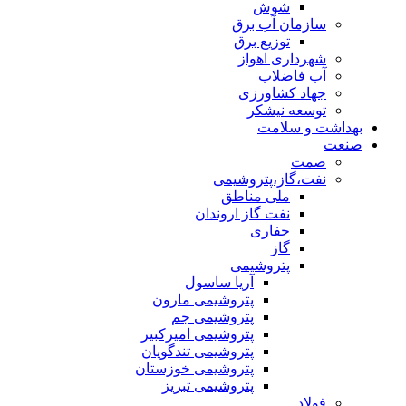
شوش
سازمان آب برق
توزیع برق
شهرداری اهواز
آب فاضلاب
جهاد کشاورزی
توسعه نیشکر
بهداشت و سلامت
صنعت
صمت
نفت،گاز،پتروشیمی
ملی مناطق
نفت گاز اروندان
حفاری
گاز
پتروشیمی
آریا ساسول
پتروشیمی مارون
پتروشیمی جم
پتروشیمی امیرکبیر
پتروشیمی تندگویان
پتروشیمی خوزستان
پتروشیمی تبریز
فولاد