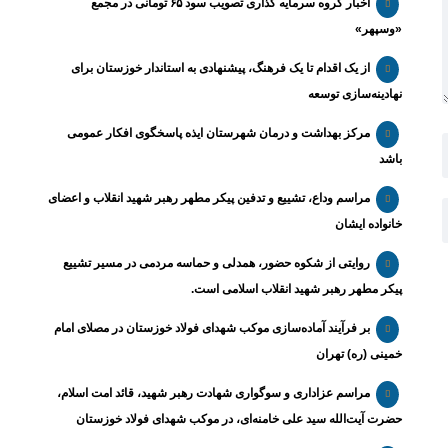
اخبار گروه سرمایه گذاری تصویب سود ۶۵ تومانی در مجمع
«وسپهر»
از یک اقدام تا یک فرهنگ، پیشنهادی به استاندار خوزستان برای
نهادینه‌سازی توسعه
مرکز بهداشت و درمان شهرستان ایذه پاسخگوی افکار عمومی
باشد
مراسم وداع، تشییع و تدفین پیکر مطهر رهبر شهید انقلاب و اعضای
خانواده ایشان
روایتی از شکوه حضور، همدلی و حماسه مردمی در مسیر تشییع
پیکر مطهر رهبر شهید انقلاب اسلامی است.
بر فرآیند آماده‌سازی موکب شهدای فولاد خوزستان در مصلای امام
خمینی (ره) تهران
مراسم عزاداری و سوگواری شهادت رهبر شهید، قائد امت اسلام،
حضرت آیت‌الله سید علی خامنه‌ای، در موکب شهدای فولاد خوزستان