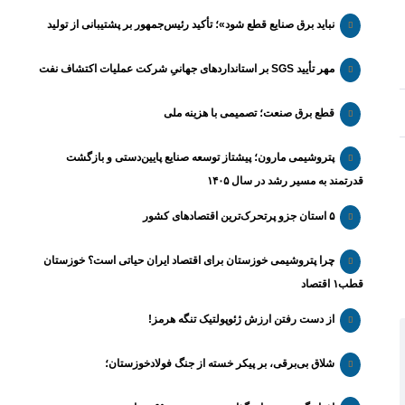
نباید برق صنایع قطع شود»؛ تأکید رئیس‌جمهور بر پشتیبانی از تولید
مهر تأیید SGS بر استانداردهای جهانیِ شرکت عملیات اکتشاف نفت
قطع برق صنعت؛ تصمیمی با هزینه ملی
پتروشیمی مارون؛ پیشتاز توسعه صنایع پایین‌دستی و بازگشت
قدرتمند به مسیر رشد در سال ۱۴۰۵
۵ استان جزو پرتحرک‌ترین اقتصاد‌های کشور
چرا پتروشیمی خوزستان برای اقتصاد ایران حیاتی است؟ خوزستان
قطب۱ اقتصاد
از دست رفتن ارزش ژئوپولتیک تنگه هرمز!
شلاق‌ بی‌برقی، بر پیکر خسته‌ از جنگ فولادخوزستان؛