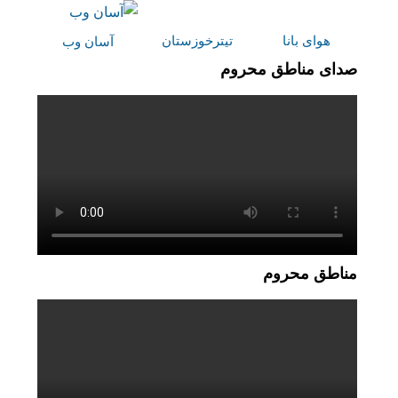
هوای بانا
تیترخوزستان
آسان وب
صدای مناطق محروم
مناطق محروم