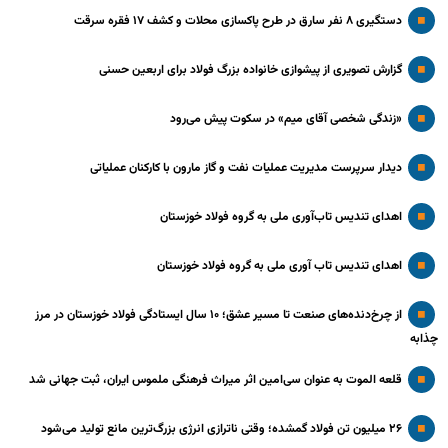
دستگیری ۸ نفر سارق در طرح پاکسازی محلات و کشف ۱۷ فقره سرقت
گزارش تصویری از پیشوازی خانواده بزرگ فولاد برای اربعین حسنی
«زندگی شخصی آقای میم» در سکوت پیش می‌رود
دیدار سرپرست مدیریت عملیات نفت و گاز مارون با کارکنان عملیاتی
اهدای تندیس تاب‌آوری ملی به گروه فولاد خوزستان
اهدای تندیس تاب آوری ملی به گروه فولاد خوزستان
از چرخ‌دنده‌های صنعت تا مسیر عشق؛ ۱۰ سال ایستادگی فولاد خوزستان در مرز
چذابه
قلعه الموت به عنوان سی‌امین اثر میراث‌ فرهنگی ملموس ایران، ثبت جهانی شد
۲۶ میلیون تن فولاد گمشده؛ وقتی ناترازی انرژی بزرگ‌ترین مانع تولید می‌شود