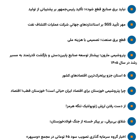
نباید برق صنایع قطع شود»؛ تأکید رئیس‌جمهور بر پشتیبانی از تولید
مهر تأیید SGS بر استانداردهای جهانیِ شرکت عملیات اکتشاف نفت
قطع برق صنعت؛ تصمیمی با هزینه ملی
پتروشیمی مارون؛ پیشتاز توسعه صنایع پایین‌دستی و بازگشت قدرتمند به مسیر
رشد در سال ۱۴۰۵
۵ استان جزو پرتحرک‌ترین اقتصاد‌های کشور
چرا پتروشیمی خوزستان برای اقتصاد ایران حیاتی است؟ خوزستان قطب۱ اقتصاد
از دست رفتن ارزش ژئوپولتیک تنگه هرمز!
شلاق‌ بی‌برقی، بر پیکر خسته‌ از جنگ فولادخوزستان؛
اخبار گروه سرمایه گذاری تصویب سود ۶۵ تومانی در مجمع «وسپهر»