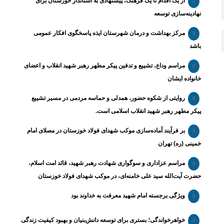
از یک اقدام تا یک فرهنگ، پیشنهادی به استاندار خوزستان برای
نهادینه‌سازی توسعه
مرکز بهداشت و درمان شهرستان ایذه پاسخگوی افکار عمومی
باشد
مراسم وداع، تشییع و تدفین پیکر مطهر رهبر شهید انقلاب و اعضای
خانواده ایشان
روایتی از شکوه حضور، همدلی و حماسه مردمی در مسیر تشییع
پیکر مطهر رهبر شهید انقلاب اسلامی است.
بر فرآیند آماده‌سازی موکب شهدای فولاد خوزستان در مصلای امام
خمینی (ره) تهران
مراسم عزاداری و سوگواری شهادت رهبر شهید، قائد امت اسلام،
حضرت آیت‌الله سید علی خامنه‌ای، در موکب شهدای فولاد خوزستان
ویژگی برجسته امام شهید معرفت به خداوند بود
خواهرخواندگی؛ بستری برای توسعه دانش‌بنیان و بهبود کیفیت زندگی