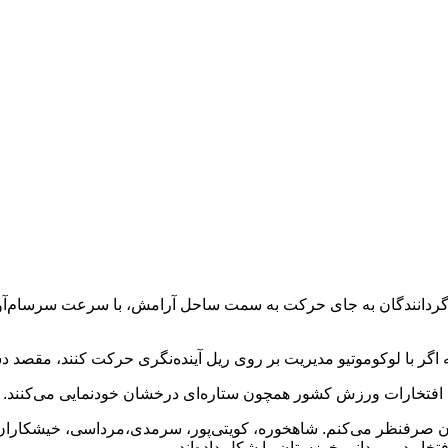
 گردانندگان به جای حرکت به سمت ساحل آرامش‌، با سرعت سرسام‌آو
 که اگر با لوکوموتیو مدیریت بر روی ریل آینده‌نگری حرکت کنند، مقصد 
مان افتخارات ورزش کشور همچون ستاره‌ای درخشان خودنمایی می‌کنند‌.
وانان صرفنظر می‌کنم. شاهخوره، کویتی‌پور، سرمدی،مرداسی، خیشکاران،
تخار دوومیدانی خوزستان را شکل داده‌اند.