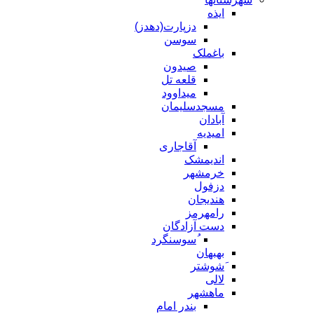
ایذه
دزپارت(دهدز)
سوسن
باغملک
صیدون
قلعه تل
میداوود
مسجدسلیمان
آبادان
امیدیه
آقاجاری
اندیمشک
خرمشهر
دزفول
هندیجان
رامهرمز
دست آزادگان
ُسوسنگرد
بهبهان
َشوشتر
لالی
ماهشهر
بندر امام