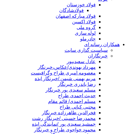
فولاد خوزستان
فولادشادگان
فولاد مبارکه اصفهان
فولاد اکسین
گروه ملی
لوله سازی
چادرملو
همکاران رسانه ای
سیاسیت گذاری سایت
خبرنگاران
عادل سعیدیپور
مهرداد بهوندی/عکاس،خبرنگار
معصومه امیری طراح وگرافیست
مریم بهمنی شیمن /خبرنگار ایذه
رضا باندری خبرنگار
مسلم سعیدی پور خبرنگار
حدیث احمدی طراح
مسلم احمدی/ قائم مقام
مجتبی کیانی طراح
فخرالدین طاهرزاده خبرنگار
محمدرضا حسینی /خبرنگار رشت
جمشید سعیدی پور /نمایندگی ایذه
محمود خواجوی طراح و خبرنگار