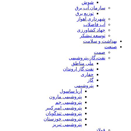
شوش
سازمان آب برق
توزیع برق
شهرداری اهواز
آب فاضلاب
جهاد کشاورزی
توسعه نیشکر
بهداشت و سلامت
صنعت
صمت
نفت،گاز،پتروشیمی
ملی مناطق
نفت گاز اروندان
حفاری
گاز
پتروشیمی
آریا ساسول
پتروشیمی مارون
پتروشیمی جم
پتروشیمی امیرکبیر
پتروشیمی تندگویان
پتروشیمی خوزستان
پتروشیمی تبریز
فولاد