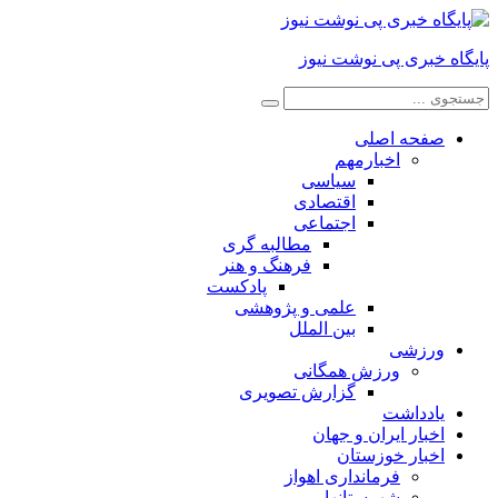
پایگاه خبری پی نوشت نیوز
صفحه اصلی
اخبارمهم
سیاسی
اقتصادی
اجتماعی
مطالبه گری
فرهنگ و هنر
پادکست
علمی و پژوهشی
بین الملل
ورزشی
ورزش همگانی
گزارش تصویری
یادداشت
اخبار ایران و جهان
اخبار خوزستان
فرمانداری اهواز
شهرستانها