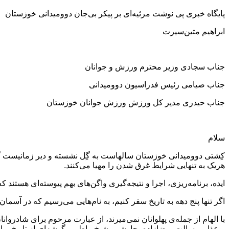
پایگاه خبری پی نوشت مرثیه‌ای بر پیکر بی‌جان دوومیدانی خوزستان
ابراهیم متین‌سیرت
جناب سجادی وزیر محترم ورزش و جوانان
جناب صیامی رئیس فدراسیون دوومیدانی
جناب حیدری مدیر کل ورزش ورزش جوانان خوزستان
سلام
کِشتی دوومیدانی خوزستان سالهاست به گِل نشسته و دیر‌ زمانیست
هریک به تنهایی شرایط غرق شدن را مهیا می‌کنند.
ایده، برنامه‌ریزی، اجرا و نتیجه‌گیری واگن‌های بهم پیوسته‌ای هستند
اگر تنها پنج دهه به تاریخ سفر کنیم، به نام‌هایی می‌رسیم که در آس
با الهام از جمله‌ی پهلوانان نمی‌میرند، از عبارت مرحوم برای شادر
بوعذار، رسالت، رضازاده، چاوشی، شیخ‌رباط … گوشه‌ای از تاریخ پراف