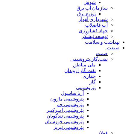
شوش
سازمان آب برق
توزیع برق
شهرداری اهواز
آب فاضلاب
جهاد کشاورزی
توسعه نیشکر
بهداشت و سلامت
صنعت
صمت
نفت،گاز،پتروشیمی
ملی مناطق
نفت گاز اروندان
حفاری
گاز
پتروشیمی
آریا ساسول
پتروشیمی مارون
پتروشیمی جم
پتروشیمی امیرکبیر
پتروشیمی تندگویان
پتروشیمی خوزستان
پتروشیمی تبریز
فولاد