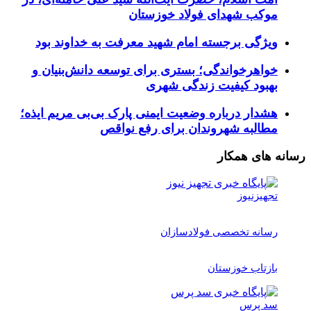
موکب شهدای فولاد خوزستان
ویژگی برجسته امام شهید معرفت به خداوند بود
خواهرخواندگی؛ بستری برای توسعه دانش‌بنیان و
بهبود کیفیت زندگی شهری
هشدار درباره وضعیت ایمنی پارک بی‌بی مریم ایذه؛
مطالبه شهروندان برای رفع نواقص
رسانه های همکار
تجهیزنیوز
رسانه تخصصی فولادسازان
بازتاب خوزستان
سد پرس