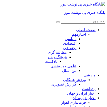
پایگاه خبری پی نوشت نیوز
صفحه اصلی
اخبارمهم
سیاسی
اقتصادی
اجتماعی
مطالبه گری
فرهنگ و هنر
پادکست
علمی و پژوهشی
بین الملل
ورزشی
ورزش همگانی
گزارش تصویری
یادداشت
اخبار ایران و جهان
اخبار خوزستان
فرمانداری اهواز
شهرستانها