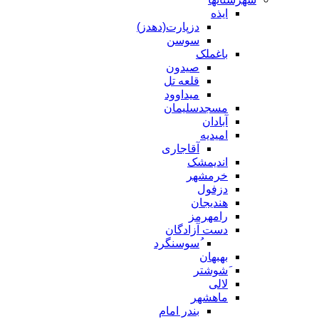
ایذه
دزپارت(دهدز)
سوسن
باغملک
صیدون
قلعه تل
میداوود
مسجدسلیمان
آبادان
امیدیه
آقاجاری
اندیمشک
خرمشهر
دزفول
هندیجان
رامهرمز
دست آزادگان
ُسوسنگرد
بهبهان
َشوشتر
لالی
ماهشهر
بندر امام