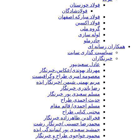
فولاد خوزستان
فولادشادگان
فولاد مبارکه اصفهان
فولاد اکسین
گروه ملی
لوله سازی
چادرملو
همکاران رسانه ای
سیاسیت گذاری سایت
خبرنگاران
عادل سعیدیپور
مهرداد بهوندی/عکاس،خبرنگار
معصومه امیری طراح وگرافیست
مریم بهمنی شیمن /خبرنگار ایذه
رضا باندری خبرنگار
مسلم سعیدی پور خبرنگار
حدیث احمدی طراح
مسلم احمدی/ قائم مقام
مجتبی کیانی طراح
فخرالدین طاهرزاده خبرنگار
محمدرضا حسینی /خبرنگار رشت
جمشید سعیدی پور /نمایندگی ایذه
محمود خواجوی طراح و خبرنگار