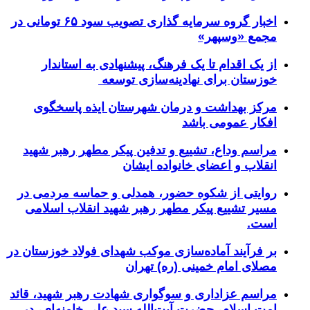
اخبار گروه سرمایه گذاری تصویب سود ۶۵ تومانی در
مجمع «وسپهر»
از یک اقدام تا یک فرهنگ، پیشنهادی به استاندار
خوزستان برای نهادینه‌سازی توسعه
مرکز بهداشت و درمان شهرستان ایذه پاسخگوی
افکار عمومی باشد
مراسم وداع، تشییع و تدفین پیکر مطهر رهبر شهید
انقلاب و اعضای خانواده ایشان
روایتی از شکوه حضور، همدلی و حماسه مردمی در
مسیر تشییع پیکر مطهر رهبر شهید انقلاب اسلامی
است.
بر فرآیند آماده‌سازی موکب شهدای فولاد خوزستان در
مصلای امام خمینی (ره) تهران
مراسم عزاداری و سوگواری شهادت رهبر شهید، قائد
امت اسلام، حضرت آیت‌الله سید علی خامنه‌ای، در