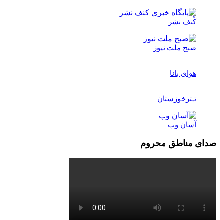
کُنف نشر
صبح ملت نیوز
هوای بانا
تیترخوزستان
آسان وب
صدای مناطق محروم