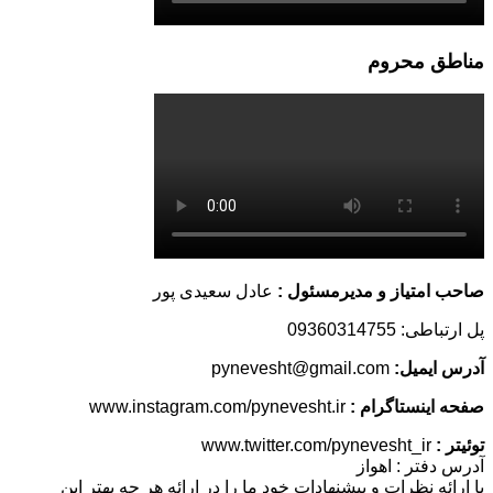
مناطق محروم
صاحب امتیاز و مدیرمسئول :
عادل سعیدی پور
پل ارتباطی: 09360314755
آدرس ایمیل:
pynevesht@gmail.com
صفحه اینستاگرام :
www.instagram.com/pynevesht.ir
توئیتر :
www.twitter.com/pynevesht_ir
آدرس دفتر : اهواز
با ارائه نظرات و پیشنهادات خود ما را در ارائه هر چه بهتر این