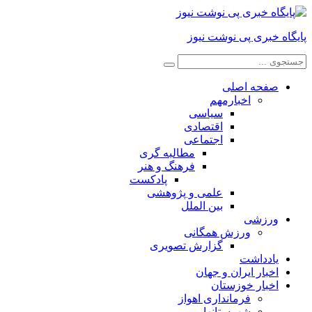
پایگاه خبری پی نوشت نیوز
صفحه اصلی
اخبارمهم
سیاسی
اقتصادی
اجتماعی
مطالبه گری
فرهنگ و هنر
پادکست
علمی و پژوهشی
بین الملل
ورزشی
ورزش همگانی
گزارش تصویری
یادداشت
اخبار ایران و جهان
اخبار خوزستان
فرمانداری اهواز
شهرستانها