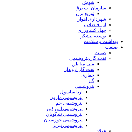
شوش
سازمان آب برق
توزیع برق
شهرداری اهواز
آب فاضلاب
جهاد کشاورزی
توسعه نیشکر
بهداشت و سلامت
صنعت
صمت
نفت،گاز،پتروشیمی
ملی مناطق
نفت گاز اروندان
حفاری
گاز
پتروشیمی
آریا ساسول
پتروشیمی مارون
پتروشیمی جم
پتروشیمی امیرکبیر
پتروشیمی تندگویان
پتروشیمی خوزستان
پتروشیمی تبریز
فولاد