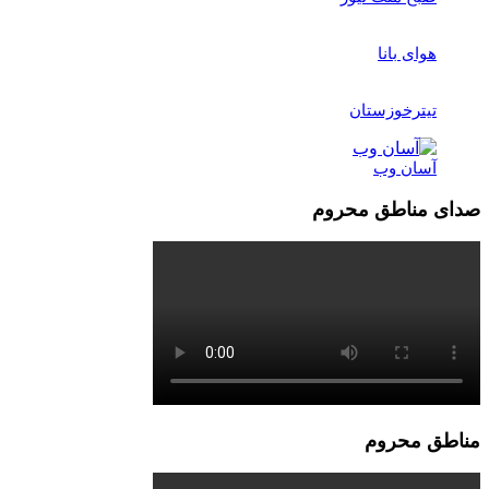
هوای بانا
تیترخوزستان
آسان وب
صدای مناطق محروم
مناطق محروم