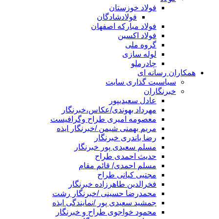
فولاد خوزستان
فولادشادگان
فولاد مبارکه اصفهان
فولاد اکسین
گروه ملی
لوله سازی
چادرملو
همکاران رسانه ای
سیاسیت گذاری سایت
خبرنگاران
عادل سعیدیپور
مهرداد بهوندی/عکاس،خبرنگار
معصومه امیری طراح وگرافیست
مریم بهمنی شیمن /خبرنگار ایذه
رضا باندری خبرنگار
مسلم سعیدی پور خبرنگار
حدیث احمدی طراح
مسلم احمدی/ قائم مقام
مجتبی کیانی طراح
فخرالدین طاهرزاده خبرنگار
محمدرضا حسینی /خبرنگار رشت
جمشید سعیدی پور /نمایندگی ایذه
محمود خواجوی طراح و خبرنگار