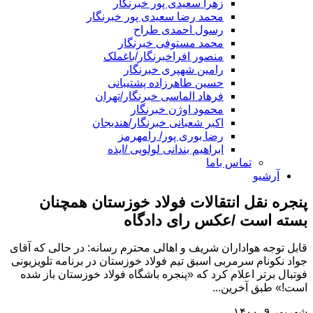
زهرا سعیدی پور خبرنگار
محمد رضا سعیدی پور خبرنگار
رسول احمدی طراح
محمد مستوفی خبرنگار
منصور افراخبرنگار/باغملک
رامین شهپری خبرنگار
حسین طاهرزاده پشتیبانی
فرهاد الماسی خبرنگار/تهران
محمود اوژن خبرنگار
اکبر شعبانی خبرنگار/هندیجان
رضا بوری پور/ رامهرمز
ابراهیم بندانی لولویی /ایذه
تماس باما
آرشیو
پنجره نقل انتقالات فولاد خوزستان همچنان
بسته است /عکس رای دادگاه
قابل توجه هواداران شریف و اهالی محترم رسانه: در حالی که آقای
جواد نکونام سرمربی اسبق تیم فولاد خوزستان در برنامه تلویزیونی
فوتبال برتر اعلام کرد که «پنجره باشگاه فولاد خوزستان باز شده
است!» طبق آخرین...
شهریور ۹, ۱۴۰۰