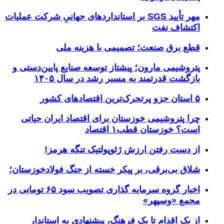
مهر تأیید SGS بر استانداردهای جهانیِ شرکت عملیات
اکتشاف نفت
قطع برق صنعت؛ تصمیمی با هزینه ملی
پتروشیمی مارون؛ پیشتاز توسعه صنایع پایین‌دستی و
بازگشت قدرتمند به مسیر رشد در سال ۱۴۰۵
۵ استان جزو پرتحرک‌ترین اقتصاد‌های کشور
چرا پتروشیمی خوزستان برای اقتصاد ایران حیاتی
است؟ خوزستان قطب۱ اقتصاد
از دست رفتن ارزش ژئوپولتیک تنگه هرمز!
شلاق‌ بی‌برقی، بر پیکر خسته‌ از جنگ فولادخوزستان؛
اخبار گروه سرمایه گذاری تصویب سود ۶۵ تومانی در
مجمع «وسپهر»
از یک اقدام تا یک فرهنگ، پیشنهادی به استاندار