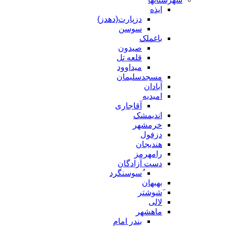
ایذه
دزپارت(دهدز)
سوسن
باغملک
صیدون
قلعه تل
میداوود
مسجدسلیمان
آبادان
امیدیه
آقاجاری
اندیمشک
خرمشهر
دزفول
هندیجان
رامهرمز
دست آزادگان
ُسوسنگرد
بهبهان
َشوشتر
لالی
ماهشهر
بندر امام