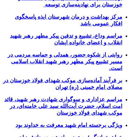
خوزستان برای نهادینه‌سازی توسعه
مرکز بهداشت و درمان شهرستان ایذه پاسخگوی
افکار عمومی باشد
مراسم وداع، تشییع و تدفین پیکر مطهر رهبر شهید
انقلاب و اعضای خانواده ایشان
روایتی از شکوه حضور، همدلی و حماسه مردمی در
مسیر تشییع پیکر مطهر رهبر شهید انقلاب اسلامی
است.
بر فرآیند آماده‌سازی موکب شهدای فولاد خوزستان در
مصلای امام خمینی (ره) تهران
مراسم عزاداری و سوگواری شهادت رهبر شهید، قائد
امت اسلام، حضرت آیت‌الله سید علی خامنه‌ای، در
موکب شهدای فولاد خوزستان
ویژگی برجسته امام شهید معرفت به خداوند بود