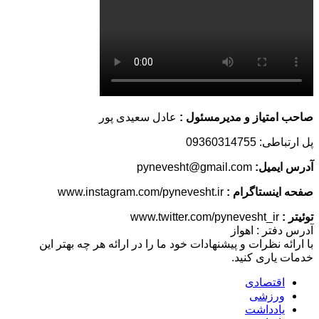
صاحب امتیاز و مدیرمسئول :
عادل سعیدی پور
پل ارتباطی: 09360314755
آدرس ایمیل:
pynevesht@gmail.com
صفحه اینستاگرام :
www.instagram.com/pynevesht.ir
توئیتر :
www.twitter.com/pynevesht_ir
آدرس دفتر : اهواز
با ارائه نظرات و پیشنهادات خود ما را در ارائه هر چه بهتر این
خدمات یاری کنید.
اقتصادی
ورزشی
یادداشت