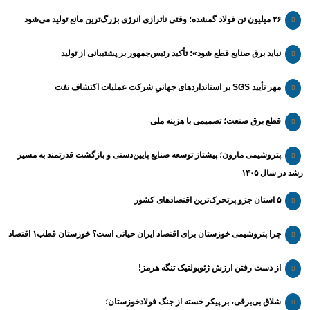
۲۶ میلیون تن فولاد گمشده؛ وقتی ناترازی انرژی بزرگ‌ترین مانع تولید می‌شود
نباید برق صنایع قطع شود»؛ تأکید رئیس‌جمهور بر پشتیبانی از تولید
مهر تأیید SGS بر استانداردهای جهانیِ شرکت عملیات اکتشاف نفت
قطع برق صنعت؛ تصمیمی با هزینه ملی
پتروشیمی مارون؛ پیشتاز توسعه صنایع پایین‌دستی و بازگشت قدرتمند به مسیر
رشد در سال ۱۴۰۵
۵ استان جزو پرتحرک‌ترین اقتصاد‌های کشور
چرا پتروشیمی خوزستان برای اقتصاد ایران حیاتی است؟ خوزستان قطب۱ اقتصاد
از دست رفتن ارزش ژئوپولتیک تنگه هرمز!
شلاق‌ بی‌برقی، بر پیکر خسته‌ از جنگ فولادخوزستان؛