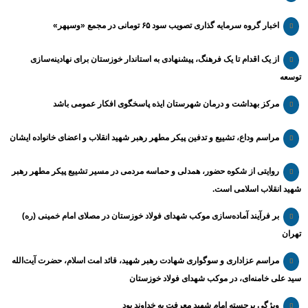
اخبار گروه سرمایه گذاری تصویب سود ۶۵ تومانی در مجمع «وسپهر»
از یک اقدام تا یک فرهنگ، پیشنهادی به استاندار خوزستان برای نهادینه‌سازی
توسعه
مرکز بهداشت و درمان شهرستان ایذه پاسخگوی افکار عمومی باشد
مراسم وداع، تشییع و تدفین پیکر مطهر رهبر شهید انقلاب و اعضای خانواده ایشان
روایتی از شکوه حضور، همدلی و حماسه مردمی در مسیر تشییع پیکر مطهر رهبر
شهید انقلاب اسلامی است.
بر فرآیند آماده‌سازی موکب شهدای فولاد خوزستان در مصلای امام خمینی (ره)
تهران
مراسم عزاداری و سوگواری شهادت رهبر شهید، قائد امت اسلام، حضرت آیت‌الله
سید علی خامنه‌ای، در موکب شهدای فولاد خوزستان
ویژگی برجسته امام شهید معرفت به خداوند بود