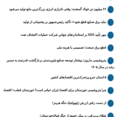
۲۶ میلیون تن فولاد گمشده؛ وقتی ناترازی انرژی بزرگ‌ترین مانع تولید می‌شود
نباید برق صنایع قطع شود»؛ تأکید رئیس‌جمهور بر پشتیبانی از تولید
مهر تأیید SGS بر استانداردهای جهانیِ شرکت عملیات اکتشاف نفت
قطع برق صنعت؛ تصمیمی با هزینه ملی
پتروشیمی مارون؛ پیشتاز توسعه صنایع پایین‌دستی و بازگشت قدرتمند به مسیر
رشد در سال ۱۴۰۵
۵ استان جزو پرتحرک‌ترین اقتصاد‌های کشور
چرا پتروشیمی خوزستان برای اقتصاد ایران حیاتی است؟ خوزستان قطب۱ اقتصاد
از دست رفتن ارزش ژئوپولتیک تنگه هرمز!
شلاق‌ بی‌برقی، بر پیکر خسته‌ از جنگ فولادخوزستان؛