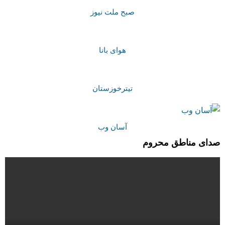
صبح ملت نیوز
هوای بانا
تیترخوزستان
آسان وب
صدای مناطق محروم