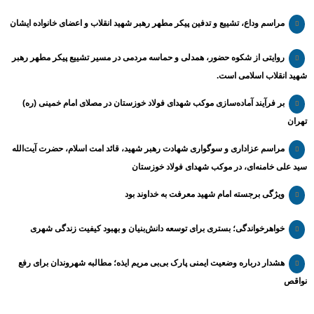
مراسم وداع، تشییع و تدفین پیکر مطهر رهبر شهید انقلاب و اعضای خانواده ایشان
روایتی از شکوه حضور، همدلی و حماسه مردمی در مسیر تشییع پیکر مطهر رهبر
شهید انقلاب اسلامی است.
بر فرآیند آماده‌سازی موکب شهدای فولاد خوزستان در مصلای امام خمینی (ره)
تهران
مراسم عزاداری و سوگواری شهادت رهبر شهید، قائد امت اسلام، حضرت آیت‌الله
سید علی خامنه‌ای، در موکب شهدای فولاد خوزستان
ویژگی برجسته امام شهید معرفت به خداوند بود
خواهرخواندگی؛ بستری برای توسعه دانش‌بنیان و بهبود کیفیت زندگی شهری
هشدار درباره وضعیت ایمنی پارک بی‌بی مریم ایذه؛ مطالبه شهروندان برای رفع
نواقص