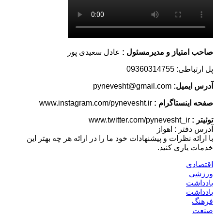
صاحب امتیاز و مدیرمسئول :
عادل سعیدی پور
پل ارتباطی: 09360314755
آدرس ایمیل:
pynevesht@gmail.com
صفحه اینستاگرام :
www.instagram.com/pynevesht.ir
توئیتر :
www.twitter.com/pynevesht_ir
آدرس دفتر : اهواز
با ارائه نظرات و پیشنهادات خود ما را در ارائه هر چه بهتر این
خدمات یاری کنید.
اقتصادی
ورزشی
یادداشت
یادداشت
فرهنگ
صنعت