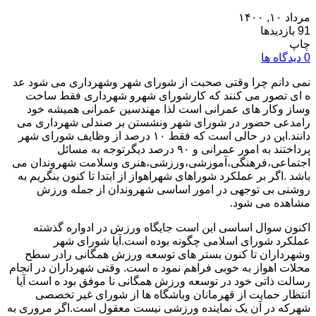
مرداد ۱۰, ۱۴۰۰
91 بازدیدها
چاپ
0 دیدگاه ها
نمی دانم چرا وقتی صحبت از شورای شهر وشهرداری می شود عد
ه ای تصور می کنند که کارشورای شهرو شهرداری فقط ساخت
وساز وکار های عمرانی است لذا مهندسین عمرانی همیشه خود
رامدعی حضور در شورای شهر ونشستن بر صندلی شهرداری می
دانند.این در حالی است که فقط ۱۰ درصد از وظایف شورای شهر
پرداختند به امور عمرانی و ۹۰ درصد دیگرتوجه به مسائل
اجتماعی،فرهنگی،آموزشی،ورزشی،هنری وسلامت شهروندان می
باشد .اگر بر عملکرد شوراهای شهراهواز از ابتدا تا کنون بنگریم به
روشنی بی توجهی در امور اساسی شهروندان از جمله ورزش
مشاهده می شود.
اکنون سوال اساسی این است جایگاه ورزش در ادواره گذشته
عملکرد شورای اسلامی چگونه بوده است.آیا شورای شهر
وشهرداران تا کنون بستر های توسعه ورزش همگانی رادر سطح
محلات اهواز به خوبی فراهم نمود ه است. وقتی شهرداران در انجام
رسالت ذاتی خود در توسعه ورزش همگانی نا موفق بود ه است آیا
انتظار حمایت از قهرمانان وباشگاه ها از شورای غیر تخصصی
شهرکه در آن یک نماینده ورزشی نیست معقول است.اگر مروری به