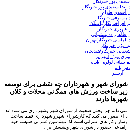
سعیدی پور خبرنگار
رضا سعیدی پور خبرنگار
 احمدی طراح
مستوفی خبرنگار
 افراخبرنگار/باغملک
 شهپری خبرنگار
طاهرزاده پشتیبانی
 الماسی خبرنگار/تهران
 اوژن خبرنگار
شعبانی خبرنگار/هندیجان
وری پور/ رامهرمز
م بندانی لولویی /ایذه
اس باما
آرشیو
شورای شهر و شهرداران چه نقشی برای توسعه
زیر ساخت ورزش های همگانی محلات و کلان
شهرها دارند
نمی دانم چرا وقتی صحبت از شورای شهر وشهرداری می شود عد
ه ای تصور می کنند که کارشورای شهرو شهرداری فقط ساخت
وساز وکار های عمرانی است لذا مهندسین عمرانی همیشه خود
رامدعی حضور در شورای شهر ونشستن بر...