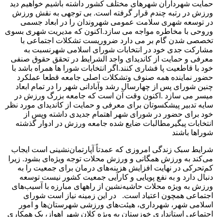
حمایت شهرداران شهرهای مختلف کشور داشته باشیم خواهیم دید
ورزش در رتبه چندم قرار گرفته است. بی توجهی به نقش ورزش
در توسعه شهری سلامت عمومی شهروندان را در ابعاد جسمی
وروحی با مخاطره مواجه می سازد.اکنون که مدیریت شهری بسوی
تخصصی شدن گام بر می دارد ضروریست تشکلات اجتماعی با
مشارکت جدی خود در انتخابات شورای اسلامی شهرنسبت به
معرفی و حمایت از کاندیدای واجد الشرایط در تحقق حقوق صنفی
خود با قاطعیت پا فشاری کنند.اگر انتخابات شورا ها همراه باشد با
حضور نماینده همه صنوف وتشکلات اصلی جامعه قطعا عملکرد
چنین شورای پس از چهارسال رشد وآبادانی شهر را در تمام ابعاد
میسر می سازد .اکنون وقت آن است که جامعه بزرگ ورزش در
سایه تدبیر پیشکسوتان برای معرفی و حمایت از کاندیدای مورد نظر
خود برای حضور در شورای شهر اهتمام جدیدی داشته وپس از
انتخابات پیگیرمطالبات ضایع شده جامعه ورزش در ادوار گذشته
شوراها باشند
شرایط سبک زندگی امروزی که عمدتاً آپارتمان‌نشینی است ایجاب
می‌کند به ورزش همگانی و ورزش محلات توجه ویژه‌ای بشود. زیرا
کم‌تحرکی در نهایت افزایش هزینه‌های درمان برای جمعیت را به
دنبال دارد و به نفع پویایی و کارآیی جمعیت کشور نیست توسعه
ورزش به ویژه محلات حاشیه‌نشین از راههای مبارزه با آسیب‌های
اجتماعی همچون اعتیاد است. در این زمینه نیاز است شورای
اسلامی شهر، شهرداری، هیئت‌های ورزشی شهرستان‌ها و امور
اجتماعی استانداری خوزستان به ویژه کلان شهر اهواز، یک همکاری