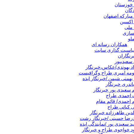
 خوزستان
دگان
 مبارکه اصفهان
 اکسین
 ملی
سازی
لو
همکاران رسانه ای
اسیت گذاری سایت
رنگاران
سعیدیپور
د بهوندی/عکاس،خبرنگار
مه امیری طراح وگرافیست
بهمنی شیمن /خبرنگار ایذه
اندری خبرنگار
سعیدی پور خبرنگار
 احمدی طراح
احمدی/ قائم مقام
 کیانی طراح
دین طاهرزاده خبرنگار
رضا حسینی /خبرنگار رشت
 سعیدی پور /نمایندگی ایذه
 خواجوی طراح و خبرنگار