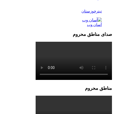
تیترخوزستان
آسان وب
صدای مناطق محروم
مناطق محروم