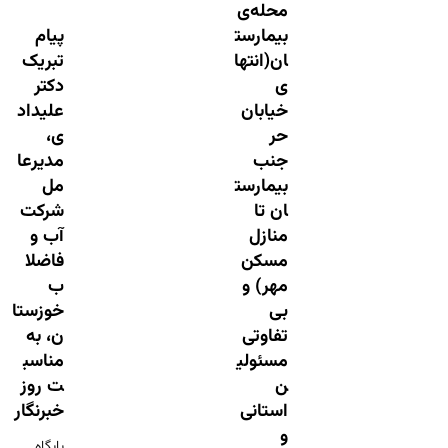
محله‌ی
بیمارست
پیام
ان(انتها
تبریک
ی
دکتر
خیابان
علیداد
حر
ی،
جنب
مدیرعا
بیمارست
مل
ان تا
شرکت
منازل
آب و
مسکن
فاضلا
مهر) و
ب
بی
خوزستا
تفاوتی
ن، به
مسئولی
مناسب
ن
ت روز
استانی
خبرنگار
و
پایگاه