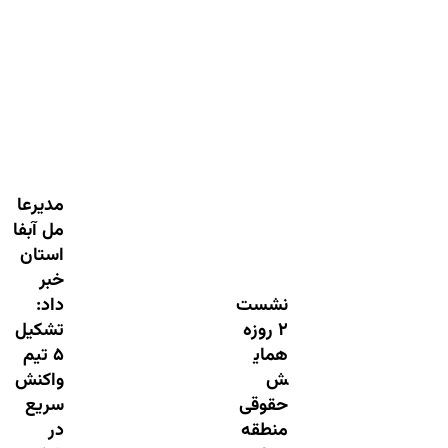
مدیرعا
مل آبفا
استان
خبر
نشست
داد:
۲ روزه
تشکیل
همای
۵ تیم
ش
واکنش
حقوقی
سریع
منطقه
در