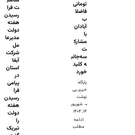
مناسب
تومانی
ت فرا
فاضلا
رسیدن
ب
هفته
آبادان
دولت
با
مدیرعا
مشارک
مل
ت
شرکت
سه‌جانب
آبفا
ه کلید
استان
خورد
در
پیامی
پایگاه
خبری پی
فرا
نوشت
رسیدن
شهریور
هفته
۱۴, ۱۴۰۴
دولت
ادامه
را
مطلب
تبریک