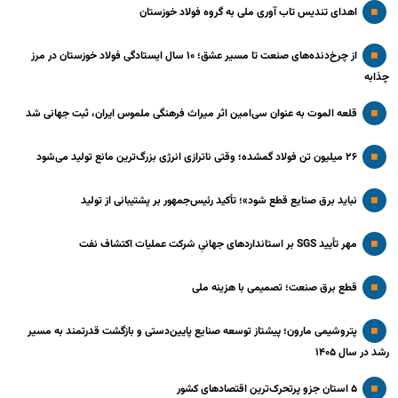
اهدای تندیس تاب آوری ملی به گروه فولاد خوزستان
از چرخ‌دنده‌های صنعت تا مسیر عشق؛ ۱۰ سال ایستادگی فولاد خوزستان در مرز
چذابه
قلعه الموت به عنوان سی‌امین اثر میراث‌ فرهنگی ملموس ایران، ثبت جهانی شد
۲۶ میلیون تن فولاد گمشده؛ وقتی ناترازی انرژی بزرگ‌ترین مانع تولید می‌شود
نباید برق صنایع قطع شود»؛ تأکید رئیس‌جمهور بر پشتیبانی از تولید
مهر تأیید SGS بر استانداردهای جهانیِ شرکت عملیات اکتشاف نفت
قطع برق صنعت؛ تصمیمی با هزینه ملی
پتروشیمی مارون؛ پیشتاز توسعه صنایع پایین‌دستی و بازگشت قدرتمند به مسیر
رشد در سال ۱۴۰۵
۵ استان جزو پرتحرک‌ترین اقتصاد‌های کشور