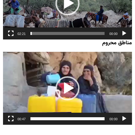
02:21
00:00
مناطق محروم
نمایشگر
ویدیو
00:47
00:00