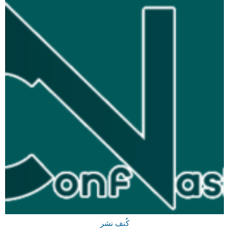
کُنف نشر