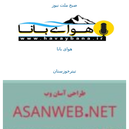
صبح ملت نیوز
هوای بانا
تیترخوزستان