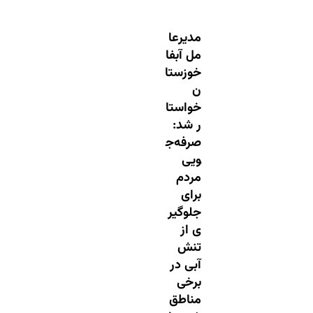
مدیرعا
مل آبفا
خوزستا
ن
خواستا
ر شد:
صرفه‌ج
ویی
مردم
برای
جلوگیر
ی از
تنش
آبی در
برخی
مناطق