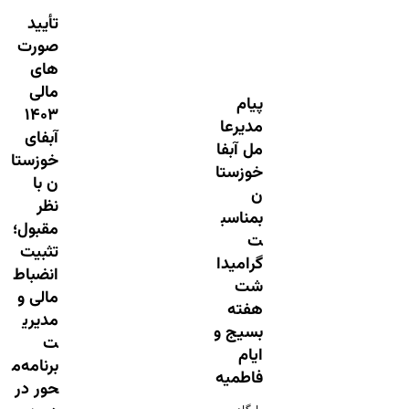
تأیید
صورت‌
های
مالی
پیام
۱۴۰۳
مدیرعا
آبفای
مل آبفا
خوزستا
خوزستا
ن با
ن
نظر
بمناسب
مقبول؛
ت
تثبیت
گرامیدا
انضباط
شت
مالی و
هفته
مدیری
بسیج و
ت
ایام
برنامه‌م
فاطمیه
حور در