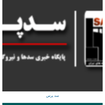
سد پرس