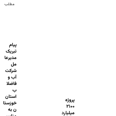
مطلب
پیام
تبریک
مدیرعا
مل
شرکت
آب و
فاضلا
ب
استان
پروژه
خوزستا
۲۱۰۰
ن به
میلیارد