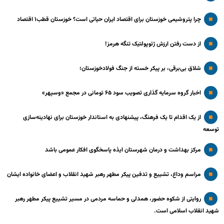
چرا پتروشیمی خوزستان برای اقتصاد ایران حیاتی است؟ خوزستان قطب۱ اقتصاد
از دست رفتن ارزش ژئوپولتیک تنگه هرمز!
شلاق‌ بی‌برقی، بر پیکر خسته‌ از جنگ فولادخوزستان؛
اخبار گروه سرمایه گذاری تصویب سود ۶۵ تومانی در مجمع «وسپهر»
از یک اقدام تا یک فرهنگ، پیشنهادی به استاندار خوزستان برای نهادینه‌سازی
توسعه
مرکز بهداشت و درمان شهرستان ایذه پاسخگوی افکار عمومی باشد
مراسم وداع، تشییع و تدفین پیکر مطهر رهبر شهید انقلاب و اعضای خانواده ایشان
روایتی از شکوه حضور، همدلی و حماسه مردمی در مسیر تشییع پیکر مطهر رهبر
شهید انقلاب اسلامی است.