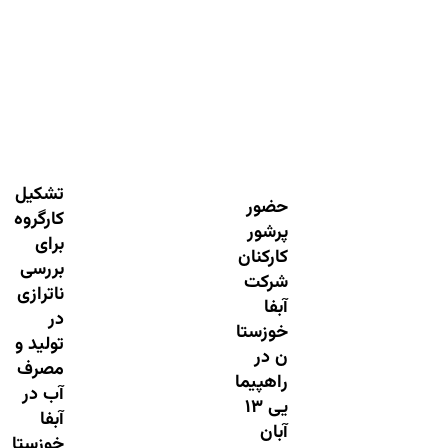
تشکیل
حضور
کارگروه
پرشور
برای
کارکنان
بررسی
شرکت
ناترازی
آبفا
در
خوزستا
تولید و
ن در
مصرف
راهپیما
آب در
یی ۱۳
آبفا
آبان
خوزستا