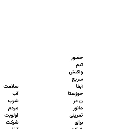
حضور
تیم
واکنش
سریع
آبفا
سلامت
خوزستا
آب
ن در
شرب
مانور
مردم
تمرینی
اولویت
برای
شرکت