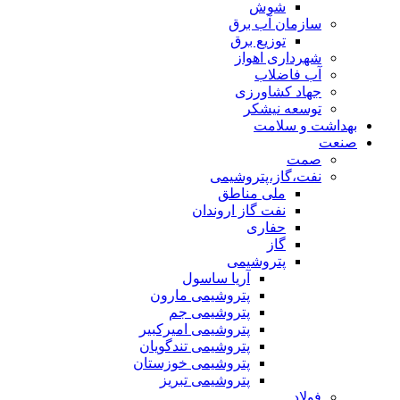
شوش
سازمان آب برق
توزیع برق
شهرداری اهواز
آب فاضلاب
جهاد کشاورزی
توسعه نیشکر
بهداشت و سلامت
صنعت
صمت
نفت،گاز،پتروشیمی
ملی مناطق
نفت گاز اروندان
حفاری
گاز
پتروشیمی
آریا ساسول
پتروشیمی مارون
پتروشیمی جم
پتروشیمی امیرکبیر
پتروشیمی تندگویان
پتروشیمی خوزستان
پتروشیمی تبریز
فولاد