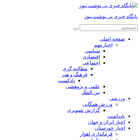
پایگاه خبری پی نوشت نیوز
صفحه اصلی
اخبارمهم
سیاسی
اقتصادی
اجتماعی
مطالبه گری
فرهنگ و هنر
پادکست
علمی و پژوهشی
بین الملل
ورزشی
ورزش همگانی
گزارش تصویری
یادداشت
اخبار ایران و جهان
اخبار خوزستان
فرمانداری اهواز
شهرستانها