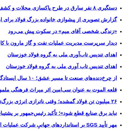
دستگیری ۸ نفر سارق در طرح پاکسازی محلات و کشف ۱۷ فقره سرقت
گزارش تصویری از پیشوازی خانواده بزرگ فولاد برای 
«زندگی شخصی آقای میم» در سکوت پیش می‌رود
دیدار سرپرست مدیریت عملیات نفت و گاز مارون با کار
اهدای تندیس تاب‌آوری ملی به گروه فولاد خوزستان
اهدای تندیس تاب آوری ملی به گروه فولاد خوزستان
از چرخ‌دنده‌های صنعت تا مسیر عشق؛ ۱۰ سال ایستادگی فولاد خوزستان در مرز چذابه
قلعه الموت به عنوان سی‌امین اثر میراث‌ فرهنگی ملم
۲۶ میلیون تن فولاد گمشده؛ وقتی ناترازی انرژی بزرگ‌ترین مانع تولید می‌شود
نباید برق صنایع قطع شود»؛ تأکید رئیس‌جمهور بر پشتیبانی
مهر تأیید SGS بر استانداردهای جهانیِ شرکت عملیات اکتشاف نفت