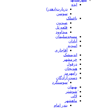
ایذه
دزپارت(دهدز)
سوسن
باغملک
صیدون
قلعه تل
میداوود
مسجدسلیمان
آبادان
امیدیه
آقاجاری
اندیمشک
خرمشهر
دزفول
هندیجان
رامهرمز
دست آزادگان
ُسوسنگرد
بهبهان
َشوشتر
لالی
ماهشهر
بندر امام