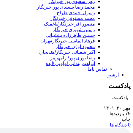
زهرا سعیدی پور خبرنگار
محمد رضا سعیدی پور خبرنگار
رسول احمدی طراح
محمد مستوفی خبرنگار
منصور افراخبرنگار/باغملک
رامین شهپری خبرنگار
حسین طاهرزاده پشتیبانی
فرهاد الماسی خبرنگار/تهران
محمود اوژن خبرنگار
اکبر شعبانی خبرنگار/هندیجان
رضا بوری پور/ رامهرمز
ابراهیم بندانی لولویی /ایذه
تماس باما
آرشیو
پادکست
پادکست
مهر ۲۰, ۱۴۰۱
79 بازدیدها
چاپ
0 دیدگاه ها