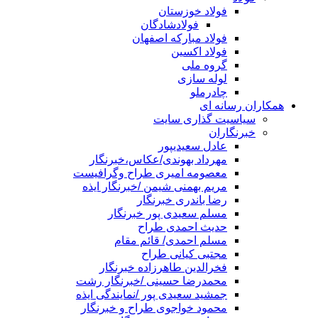
فولاد خوزستان
فولادشادگان
فولاد مبارکه اصفهان
فولاد اکسین
گروه ملی
لوله سازی
چادرملو
همکاران رسانه ای
سیاسیت گذاری سایت
خبرنگاران
عادل سعیدیپور
مهرداد بهوندی/عکاس،خبرنگار
معصومه امیری طراح وگرافیست
مریم بهمنی شیمن /خبرنگار ایذه
رضا باندری خبرنگار
مسلم سعیدی پور خبرنگار
حدیث احمدی طراح
مسلم احمدی/ قائم مقام
مجتبی کیانی طراح
فخرالدین طاهرزاده خبرنگار
محمدرضا حسینی /خبرنگار رشت
جمشید سعیدی پور /نمایندگی ایذه
محمود خواجوی طراح و خبرنگار