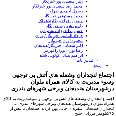
زهرا سعیدی پور خبرنگار
محمد رضا سعیدی پور خبرنگار
رسول احمدی طراح
محمد مستوفی خبرنگار
منصور افراخبرنگار/باغملک
رامین شهپری خبرنگار
حسین طاهرزاده پشتیبانی
فرهاد الماسی خبرنگار/تهران
محمود اوژن خبرنگار
اکبر شعبانی خبرنگار/هندیجان
رضا بوری پور/ رامهرمز
ابراهیم بندانی لولویی /ایذه
تماس باما
آرشیو
اجتماع لنجداران وشعله های آتش بی توجهی
وسوء مدیریت به کالای همراه ملوان
درشهرستان هندیجان وبرخی شهرهای بندری
اجتماع لنجداران وشعله های آتش بی توجهی و سوءمدیریت به کالای
همراه ملوان درشهرستان هندیجان وبرخی شهرهای بندری …!!
لنجداران هندیجانی سفره ی خالی پهن کردند: هندیجان با بیش از
۹۵کیلومتر مرزآبی خلیج...