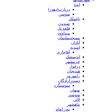
ایذه
دزپارت(دهدز)
سوسن
باغملک
صیدون
قلعه تل
میداوود
مسجدسلیمان
آبادان
امیدیه
آقاجاری
اندیمشک
خرمشهر
دزفول
هندیجان
رامهرمز
دست آزادگان
ُسوسنگرد
بهبهان
َشوشتر
لالی
ماهشهر
بندر امام