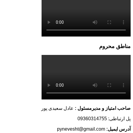
مناطق محروم
صاحب امتیاز و مدیرمسئول :
عادل سعیدی پور
پل ارتباطی: 09360314755
آدرس ایمیل:
pynevesht@gmail.com