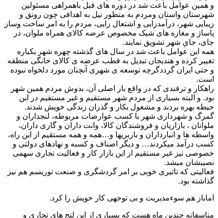
و همین عوامل باعث شد در دوره های قبل باهمراهی مسئولین
شهرستان واستان ومردم به منظور نیل به اهدافی چون رونق و
زیبایی شهر، درآمدزایی و اشتعال زایی، مردم را به امر ساخت وساز
پاساژ و مغازه های شیک مخصوص عرضه کالای همراه ملوان، در
جای، جایِ شهر تشویق نمایند.
همه این عوامل باعث شد در سال های گذشته چهره شهر یکباره
تغییر کرده و هندیجان تبدیل به قطب عرضه ی کالای خانگی منطقه
و حتی ایران گرددگرچه توسعه ی شهری آنچنان مورد دلخواه نبوده
است.
راهکار و ترفندی که در واقع بار اصلی آن، بدوش مردم همین شهر
بود. و البته بسیاری از مردم شهر مستقیم و غیر مستقیم در این
حیطه بهره بردند و مشغول بکار و گذران زندگی خویش شدند.
گمرگ و شهرداری شهر با کسب عوارضات مربوطه، لنجداران و
ملوانان ، بازاریان و فروشندگان کالا، وانت داران و گاری داران،
واسطه ها و انبارداران و باربریها و…همه و همه مستقیم از این راه،
کسب درآمد میکردند… و دیگر اصناف و کسبه و نهادهای دولتی و
خصوصی نیز غیر مستقیم از این بازار کار و فعالیت تجاری سهمی
نصیبشان میشد.
فعالیتی که تاثیری خوبی بر امر گردشگری و صنعت توریسم هم نیز
گذاشته بود.
اماباز هم سوءمدیریت و بی توجهی کار خویش را کرد.
متاسفانه چندین ماه هست که بسیاری از این لنج های تجاری و