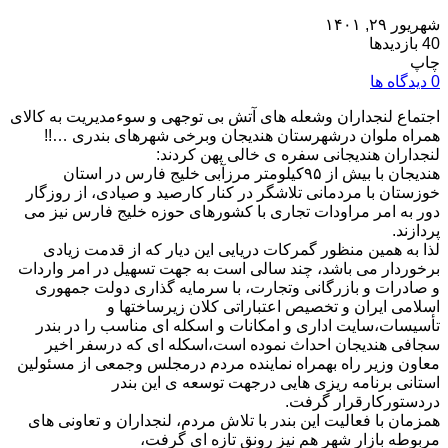
شهریور ۲۹, ۱۴۰۱
40 بازدیدها
چاپ
0 دیدگاه ها
اجتماع لنجداران وشعله های آتش بی توجهی و سوءمدیریت به کالای
همراه ملوان درشهرستان هندیجان وبرخی شهرهای بندری …!!
لنجداران هندیجانی سفره ی خالی پهن کردند:
هندیجان با بیش از ۹۵کیلومتر مرزآبی خلیج فارس در استان
خوزستان با مردمانی تلاشگر در کنار کارصید‌ و صیادی، از روزگار
دور به امر مراودات تجاری با کشورهای حوزه خلیج فارس نیز می
پردازند.
لذا به همین منظور گمرکات دریایی این دیار که از قدمت زیادی
برخوردار می باشد، چند سالی است به جهت تسهیل در امر واردات
و صادرات و بازرگانی وتجارت، با سرمایه گذاری دولت جمهوری
اسلامی ایران و تخصیص اعتباراتی کلان زیرساختها و
تأسیسات،سایت اداری و امکانات و اسکله ای مناسب را در بندر
سجافی هندیجان احداث نموده است،اسکله ای که درسفر اخیر
معاون وزیر راه بهمراه نماینده مردم درمجلس وجمعی از مسئولین
استانی برنامه ریزی هایی درجهت توسعه ی این بندر
دردستورکارقرار گرفت.
همزمان با فعالیت این بندر با تلاش مردم، لنجداران و تعاونی های
مربوطه بازار شهر هم نیز رونق تازه ای گرفت،