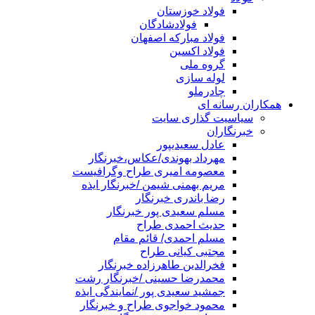
فولاد خوزستان
فولادشادگان
فولاد مبارکه اصفهان
فولاد اکسین
گروه ملی
لوله سازی
چادرملو
همکاران رسانه ای
سیاسیت گذاری سایت
خبرنگاران
عادل سعیدیپور
مهرداد بهوندی/عکاس،خبرنگار
معصومه امیری طراح وگرافیست
مریم بهمنی شیمن /خبرنگار ایذه
رضا باندری خبرنگار
مسلم سعیدی پور خبرنگار
حدیث احمدی طراح
مسلم احمدی/ قائم مقام
مجتبی کیانی طراح
فخرالدین طاهرزاده خبرنگار
محمدرضا حسینی /خبرنگار رشت
جمشید سعیدی پور /نمایندگی ایذه
محمود خواجوی طراح و خبرنگار