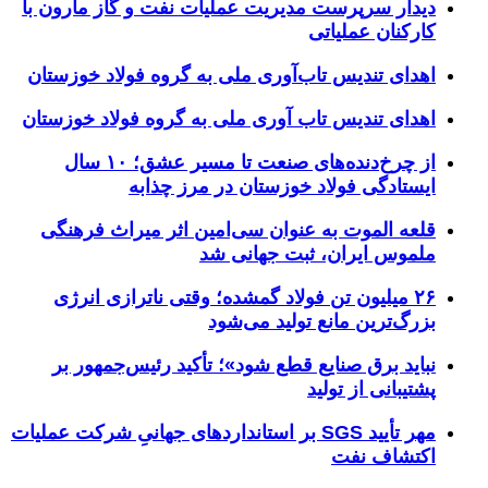
دیدار سرپرست مدیریت عملیات نفت و گاز مارون با
کارکنان عملیاتی
اهدای تندیس تاب‌آوری ملی به گروه فولاد خوزستان
اهدای تندیس تاب آوری ملی به گروه فولاد خوزستان
از چرخ‌دنده‌های صنعت تا مسیر عشق؛ ۱۰ سال
ایستادگی فولاد خوزستان در مرز چذابه
قلعه الموت به عنوان سی‌امین اثر میراث‌ فرهنگی
ملموس ایران، ثبت جهانی شد
۲۶ میلیون تن فولاد گمشده؛ وقتی ناترازی انرژی
بزرگ‌ترین مانع تولید می‌شود
نباید برق صنایع قطع شود»؛ تأکید رئیس‌جمهور بر
پشتیبانی از تولید
مهر تأیید SGS بر استانداردهای جهانیِ شرکت عملیات
اکتشاف نفت