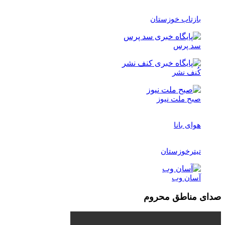
بازتاب خوزستان
سد پرس
کُنف نشر
صبح ملت نیوز
هوای بانا
تیترخوزستان
آسان وب
صدای مناطق محروم