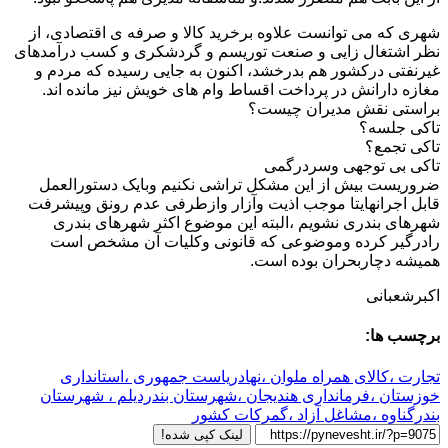
شهری که می توانست علاوه برخرید کالا و صرفه ی اقتصادی، از
نظر اشتغال زایی و صنعت توریسم و گردشکری و کسب درآمدهای
غیرنفتی درکشور هم بدرخشد، اکنون به جایی رسیده که مردم و
مغازه دارانش در پرداخت اقساط وام های خویش نیز مانده اند.
براستی نقش مدیران چیست؟
تاکی جلسه؟
تاکی تجمع؟
تاکی بی توجهی وسردرگمی
ضروریست بیش از این مشکل تراشی نکنیم وبایک دستورالعمل
قابل اجرانهایتا موجب اذیت وآزار وازطرفی عدم رونق وپیشرفت
شهرهای بندری نشویم ،البته این موضوع اکثر شهرهای بندری
رادرگیر کرده وموضوعی که قانونی وکلیات آن مشخص است
همیشه دچاربحران بوده است.
اکبرشعبانی
برچسب ها:
تجارت ،کالای همراه ملوان ،نهادریاست جمهوری ،استانداری
خوزستان ،فرمانداری هندیجان ،شهرستان بندردیلم ، شهرستان
بندرگناوه ،مشاغل آزاد ،گمرکات کشور
لینک کپی شده!