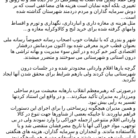
تغییری. بلکه آنچه نمایان است هزینه های مضاعفی است که بر
دوش سرمایه گذاران و مردم دردمند شهرستان گذاشته شده
است…
مثل هزینه ی مغازه داری و انبارداری، نگهداری و تورم و اقساط
وامهایِ گرفته شده برای خرید لنج و کالاوکرایه مغازه و…
شهر و بندری که با تبلیغات خوب اصحاب رسانه خصوصاً رسانه ملی
بعنوان قطب خرید معرفی شده بود اکنون مردمانش درفشار
اقتصادی کمر خم کرده و در آتش سوء مدیریت و بهانه تراشی ها
درون استانی و شهرستانی می سوختند و متضرر میشدند.
گرچه بارها اقلام وارداتی محدودتر شده و در جلسات درون
شهرستانی بیان کردند ولی بازهم شرایط برای محقق شدن آنها ایجاد
نگردید.
درصورتی که رهبرمعظم انقلاب بارهابه معیشت مردم ساحلی
ومرزدار به مدیران تأکید میکردند… و در واقع این استناد کردنها
تفسیر به رأیی بیش نبود.
و همین مدیران هیچگونه زیرساختی را برای اجرای این دستورات
فراهم نیاوردند. تا جاییکه بعضی از شناورها جهت تنوع در کالا
وارداتی اقلام متنوعی ازجمله خوراکی را وارد نمودند ولی در بی
توجهی، مواد خوراکی آنها یا تاریخ مصرفشان منقضی شد و یا
بلااستفاده ماندند. و لنجداران و سرمایه گذاران، هزینه های هنگفتی
از این بابت هم متضرر شدند.و متأسفانه مدیری هم پاسخگو نبود.