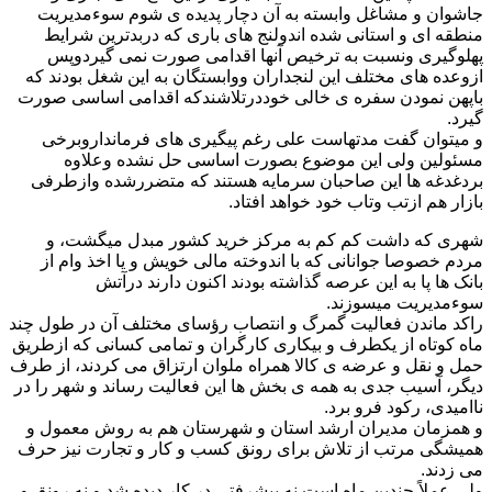
جاشوان و مشاغل وابسته به آن دچار پدیده ی شوم سوءمدیریت
منطقه ای و استانی شده اندولنج های باری که دربدترین شرایط
پهلوگیری ونسبت به ترخیص آنها اقدامی صورت نمی گیردوپس
ازوعده های مختلف این لنجداران ووابستگان به این شغل بودند که
باپهن نمودن سفره ی خالی خوددرتلاشندکه اقدامی اساسی صورت
گیرد.
و میتوان گفت مدتهاست علی رغم پیگیری های فرمانداروبرخی
مسئولین ولی این موضوع بصورت اساسی حل نشده وعلاوه
بردغدغه ها این صاحبان سرمایه هستند که متضررشده وازطرفی
بازار هم ازتب وتاب خود خواهد افتاد.
شهری که داشت کم کم به مرکز خرید کشور مبدل میگشت، و
مردم خصوصا جوانانی که با اندوخته مالی خویش و یا اخذ وام از
بانک ها پا به این عرصه گذاشته بودند اکنون دارند درآتش
سوءمدیریت میسوزند.
راکد ماندن فعالیت گمرگ و انتصاب رؤسای مختلف آن در طول چند
ماه کوتاه از یکطرف و بیکاری کارگران و تمامی کسانی که ازطریق
حمل و نقل و عرضه ی کالا همراه ملوان ارتزاق می کردند، از طرف
دیگر، آسیب جدی به همه ی بخش ها این فعالیت رساند و شهر را در
ناامیدی، رکود فرو برد.
و همزمان مدیران ارشد استان و شهرستان هم به روش معمول و
همیشگی مرتب از تلاش برای رونق کسب و کار و تجارت نیز حرف
می زدند.
ولی عملاً چندین ماه است نه پیشرفتی در کار دیده شد و نه رونق و