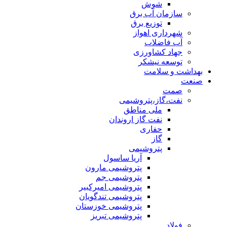
شوش
سازمان آب برق
توزیع برق
شهرداری اهواز
آب فاضلاب
جهاد کشاورزی
توسعه نیشکر
بهداشت و سلامت
صنعت
صمت
نفت،گاز،پتروشیمی
ملی مناطق
نفت گاز اروندان
حفاری
گاز
پتروشیمی
آریا ساسول
پتروشیمی مارون
پتروشیمی جم
پتروشیمی امیرکبیر
پتروشیمی تندگویان
پتروشیمی خوزستان
پتروشیمی تبریز
فولاد