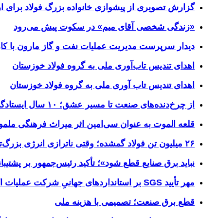
گزارش تصویری از پیشوازی خانواده بزرگ فولاد برای 
«زندگی شخصی آقای میم» در سکوت پیش می‌رود
دیدار سرپرست مدیریت عملیات نفت و گاز مارون با کار
اهدای تندیس تاب‌آوری ملی به گروه فولاد خوزستان
اهدای تندیس تاب آوری ملی به گروه فولاد خوزستان
از چرخ‌دنده‌های صنعت تا مسیر عشق؛ ۱۰ سال ایستادگی فولاد خوزستان در مرز چذابه
قلعه الموت به عنوان سی‌امین اثر میراث‌ فرهنگی ملم
۲۶ میلیون تن فولاد گمشده؛ وقتی ناترازی انرژی بزرگ‌ترین مانع تولید می‌شود
نباید برق صنایع قطع شود»؛ تأکید رئیس‌جمهور بر پشتیبانی
مهر تأیید SGS بر استانداردهای جهانیِ شرکت عملیات اکتشاف نفت
قطع برق صنعت؛ تصمیمی با هزینه ملی