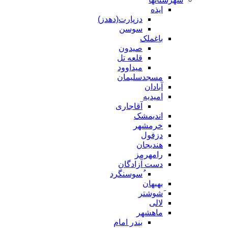
ایذه
دزپارت(دهدز)
سوسن
باغملک
صیدون
قلعه تل
میداوود
مسجدسلیمان
آبادان
امیدیه
آقاجاری
اندیمشک
خرمشهر
دزفول
هندیجان
رامهرمز
دست آزادگان
ُسوسنگرد
بهبهان
َشوشتر
لالی
ماهشهر
بندر امام