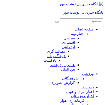
پایگاه خبری پی نوشت نیوز
صفحه اصلی
اخبارمهم
سیاسی
اقتصادی
اجتماعی
مطالبه گری
فرهنگ و هنر
پادکست
علمی و پژوهشی
بین الملل
ورزشی
ورزش همگانی
گزارش تصویری
یادداشت
اخبار ایران و جهان
اخبار خوزستان
فرمانداری اهواز
شهرستانها