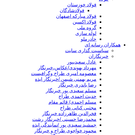
فولاد خوزستان
فولادشادگان
فولاد مبارکه اصفهان
فولاد اکسین
گروه ملی
لوله سازی
چادرملو
همکاران رسانه ای
سیاسیت گذاری سایت
خبرنگاران
عادل سعیدیپور
مهرداد بهوندی/عکاس،خبرنگار
معصومه امیری طراح وگرافیست
مریم بهمنی شیمن /خبرنگار ایذه
رضا باندری خبرنگار
مسلم سعیدی پور خبرنگار
حدیث احمدی طراح
مسلم احمدی/ قائم مقام
مجتبی کیانی طراح
فخرالدین طاهرزاده خبرنگار
محمدرضا حسینی /خبرنگار رشت
جمشید سعیدی پور /نمایندگی ایذه
محمود خواجوی طراح و خبرنگار