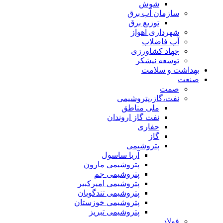
شوش
سازمان آب برق
توزیع برق
شهرداری اهواز
آب فاضلاب
جهاد کشاورزی
توسعه نیشکر
بهداشت و سلامت
صنعت
صمت
نفت،گاز،پتروشیمی
ملی مناطق
نفت گاز اروندان
حفاری
گاز
پتروشیمی
آریا ساسول
پتروشیمی مارون
پتروشیمی جم
پتروشیمی امیرکبیر
پتروشیمی تندگویان
پتروشیمی خوزستان
پتروشیمی تبریز
فولاد