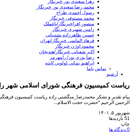
زهرا سعیدی پور خبرنگار
محمد رضا سعیدی پور خبرنگار
رسول احمدی طراح
محمد مستوفی خبرنگار
منصور افراخبرنگار/باغملک
رامین شهپری خبرنگار
حسین طاهرزاده پشتیبانی
فرهاد الماسی خبرنگار/تهران
محمود اوژن خبرنگار
اکبر شعبانی خبرنگار/هندیجان
رضا بوری پور/ رامهرمز
ابراهیم بندانی لولویی /ایذه
تماس باما
آرشیو
ریاست کمیسیون فرهنگی شورای اسلامی شهر رام
پیام تقدیر و تشکر محمدرضا_منگشتی زاده ریاست کمیسیون فرهنگی 
الرحمن الرحیم *حضرت حجت الاسلام...
شهریور ۵, ۱۴۰۱
51 بازدیدها
چاپ
0 دیدگاه ها