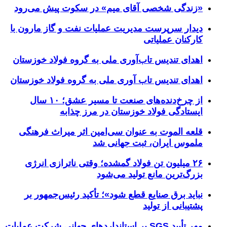
«زندگی شخصی آقای میم» در سکوت پیش می‌رود
دیدار سرپرست مدیریت عملیات نفت و گاز مارون با
کارکنان عملیاتی
اهدای تندیس تاب‌آوری ملی به گروه فولاد خوزستان
اهدای تندیس تاب آوری ملی به گروه فولاد خوزستان
از چرخ‌دنده‌های صنعت تا مسیر عشق؛ ۱۰ سال
ایستادگی فولاد خوزستان در مرز چذابه
قلعه الموت به عنوان سی‌امین اثر میراث‌ فرهنگی
ملموس ایران، ثبت جهانی شد
۲۶ میلیون تن فولاد گمشده؛ وقتی ناترازی انرژی
بزرگ‌ترین مانع تولید می‌شود
نباید برق صنایع قطع شود»؛ تأکید رئیس‌جمهور بر
پشتیبانی از تولید
مهر تأیید SGS بر استانداردهای جهانیِ شرکت عملیات