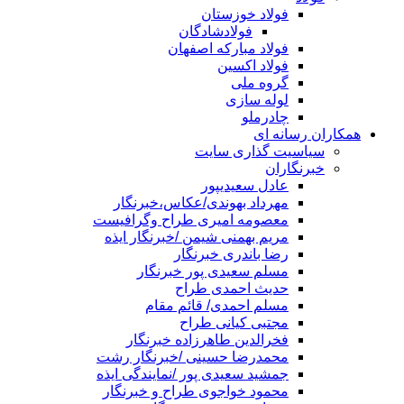
فولاد خوزستان
فولادشادگان
فولاد مبارکه اصفهان
فولاد اکسین
گروه ملی
لوله سازی
چادرملو
همکاران رسانه ای
سیاسیت گذاری سایت
خبرنگاران
عادل سعیدیپور
مهرداد بهوندی/عکاس،خبرنگار
معصومه امیری طراح وگرافیست
مریم بهمنی شیمن /خبرنگار ایذه
رضا باندری خبرنگار
مسلم سعیدی پور خبرنگار
حدیث احمدی طراح
مسلم احمدی/ قائم مقام
مجتبی کیانی طراح
فخرالدین طاهرزاده خبرنگار
محمدرضا حسینی /خبرنگار رشت
جمشید سعیدی پور /نمایندگی ایذه
محمود خواجوی طراح و خبرنگار