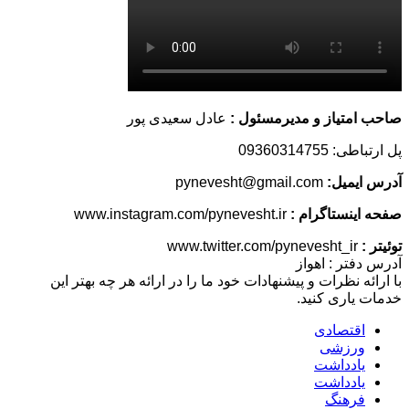
صاحب امتیاز و مدیرمسئول :
عادل سعیدی پور
پل ارتباطی: 09360314755
آدرس ایمیل:
pynevesht@gmail.com
صفحه اینستاگرام :
www.instagram.com/pynevesht.ir
توئیتر :
www.twitter.com/pynevesht_ir
آدرس دفتر : اهواز
با ارائه نظرات و پیشنهادات خود ما را در ارائه هر چه بهتر این
خدمات یاری کنید.
اقتصادی
ورزشی
یادداشت
یادداشت
فرهنگ