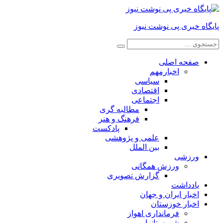
پایگاه خبری پی نوشت نیوز
صفحه اصلی
اخبارمهم
سیاسی
اقتصادی
اجتماعی
مطالبه گری
فرهنگ و هنر
پادکست
علمی و پژوهشی
بین الملل
ورزشی
ورزش همگانی
گزارش تصویری
یادداشت
اخبار ایران و جهان
اخبار خوزستان
فرمانداری اهواز
شهرستانها