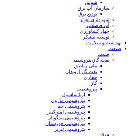
شوش
سازمان آب برق
توزیع برق
شهرداری اهواز
آب فاضلاب
جهاد کشاورزی
توسعه نیشکر
بهداشت و سلامت
صنعت
صمت
نفت،گاز،پتروشیمی
ملی مناطق
نفت گاز اروندان
حفاری
گاز
پتروشیمی
آریا ساسول
پتروشیمی مارون
پتروشیمی جم
پتروشیمی امیرکبیر
پتروشیمی تندگویان
پتروشیمی خوزستان
پتروشیمی تبریز
فولاد