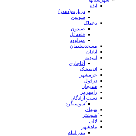
ایذه
دزپارت(دهدز)
سوسن
باغملک
صیدون
قلعه تل
میداوود
مسجدسلیمان
آبادان
امیدیه
آقاجاری
اندیمشک
خرمشهر
دزفول
هندیجان
رامهرمز
دست آزادگان
ُسوسنگرد
بهبهان
َشوشتر
لالی
ماهشهر
بندر امام