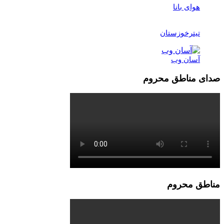
هوای بانا
تیترخوزستان
آسان وب
صدای مناطق محروم
مناطق محروم