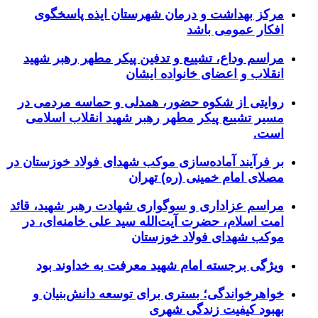
مرکز بهداشت و درمان شهرستان ایذه پاسخگوی
افکار عمومی باشد
مراسم وداع، تشییع و تدفین پیکر مطهر رهبر شهید
انقلاب و اعضای خانواده ایشان
روایتی از شکوه حضور، همدلی و حماسه مردمی در
مسیر تشییع پیکر مطهر رهبر شهید انقلاب اسلامی
است.
بر فرآیند آماده‌سازی موکب شهدای فولاد خوزستان در
مصلای امام خمینی (ره) تهران
مراسم عزاداری و سوگواری شهادت رهبر شهید، قائد
امت اسلام، حضرت آیت‌الله سید علی خامنه‌ای، در
موکب شهدای فولاد خوزستان
ویژگی برجسته امام شهید معرفت به خداوند بود
خواهرخواندگی؛ بستری برای توسعه دانش‌بنیان و
بهبود کیفیت زندگی شهری