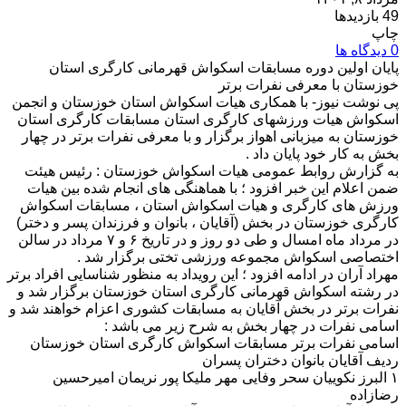
49 بازدیدها
چاپ
0 دیدگاه ها
پایان اولین دوره مسابقات اسکواش قهرمانی کارگری استان
خوزستان با معرفی نفرات برتر
پی نوشت نیوز- با همکاری هیات اسکواش استان خوزستان و انجمن
اسکواش هیات ورزشهای کارگری استان مسابقات کارگری استان
خوزستان به میزبانی اهواز برگزار و با معرفی نفرات برتر در چهار
بخش به کار خود پایان داد .
به گزارش روابط عمومی هیات اسکواش خوزستان : رئیس هیئت
ضمن اعلام این خبر افزود ؛ با هماهنگی های انجام شده بین هیات
ورزش های کارگری و هیات اسکواش استان ، مسابقات اسکواش
کارگری خوزستان در بخش (آقایان ، بانوان و فرزندان پسر و دختر)
در مرداد ماه امسال و طی دو روز و در تاریخ ۶ و ۷ مرداد در سالن
اختصاصی اسکواش مجموعه ورزشی تختی برگزار شد .
مهراد آران در ادامه افزود ؛ این رویداد به منظور شناسایی افراد برتر
در رشته اسکواش قهرمانی کارگری استان خوزستان برگزار شد و
نفرات برتر در بخش آقایان به مسابقات کشوری اعزام خواهند شد و
اسامی نفرات در چهار بخش به شرح زیر می باشد :
اسامی نفرات برتر مسابقات اسکواش کارگری استان خوزستان
ردیف آقایان بانوان دختران پسران
۱ البرز نکوییان سحر وفایی مهر ملیکا پور نریمان امیرحسین
رضازاده