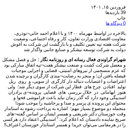
فروردین ۱۵, ۱۴۰۱
39 بازدیدها
چاپ
0 دیدگاه ها
بالاخره در اواسط مهرماه ۱۴۰۰ و با اعلام احمد خانی¬نوذری،
معاونت اقتصادی وزارت تعاون، ‌کار و رفاه اجتماعی، وضعیت
شرکت هفته تپه تعیین تکلیف و با بازگشت این شرکت به آغوش
دولت به شرکت توسعه نیشکر و صنایع جانبی واگذار شد
شهرام گراوندی فعال رسانه ای و روزنامه نگار
؛ حل و فصل مشکل
و معضل شرکت کشت و صنعت نیشکر هفت¬تپه اتفاق مبارکی بود
که عزم منسجمی از نیروهای امنیتی، قضایی و اجرایی موجبات
فیصله یافتن آن؛ و منجر به رضایت¬مندی کارگران و برچیده شدن
اعتراضات و اعتصابات دنباله دار کارگری از سویی، و روی ریل
تولید افتادن چرخ های قطار این شرکت از سوی دیگر شد؛ ولی
هنوز ابهاماتی در خلال بررسی های قضایی پرونده¬ی برادران
اسدبیگی وجود دارد که گذر زمان نباید باعث فراموشی فحوا و
محتوای این پرونده ی پرسر و صدا و پرحاشیه را موجب شود!
منجمله دو موضوع بسیار مهم؛ اشاره به پرداخت رشوه به استاندار
وقت خوزستان دکتر شریعتی و همسر ایشان بر اساس گفته¬های
صریح نماینده دادستان که اعلام کرد: ” اسدبیگی اعتقاد دارد هرکسی
را در هرمقامی می‌توان خرید! و همسر استاندار خوزستان اعتراف!!