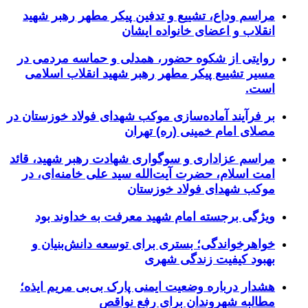
مراسم وداع، تشییع و تدفین پیکر مطهر رهبر شهید
انقلاب و اعضای خانواده ایشان
روایتی از شکوه حضور، همدلی و حماسه مردمی در
مسیر تشییع پیکر مطهر رهبر شهید انقلاب اسلامی
است.
بر فرآیند آماده‌سازی موکب شهدای فولاد خوزستان در
مصلای امام خمینی (ره) تهران
مراسم عزاداری و سوگواری شهادت رهبر شهید، قائد
امت اسلام، حضرت آیت‌الله سید علی خامنه‌ای، در
موکب شهدای فولاد خوزستان
ویژگی برجسته امام شهید معرفت به خداوند بود
خواهرخواندگی؛ بستری برای توسعه دانش‌بنیان و
بهبود کیفیت زندگی شهری
هشدار درباره وضعیت ایمنی پارک بی‌بی مریم ایذه؛
مطالبه شهروندان برای رفع نواقص