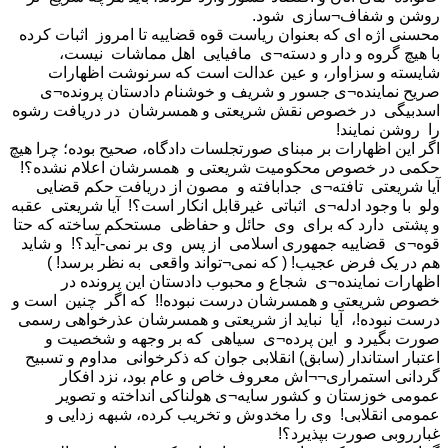
روشن و شفاف¬سازی شود.
محسنی اژه ای که بعنوان ریاست قوه قضاییه تا امروز اثبات کرده
با هیچ گروه و دار و دسته¬ی مافیایی اهل مماشات نیست،
شایسته و سزاوار، و عین عدالت است که سرنوشت اظهارات
صریح نماینده¬ی جسور و شریف و خوشنام دادستان پرونده¬ی
اسدبیگی در خصوص نقش شریعتی و همسرشان در دریافت رشوه
را روشن نمایند!
اگر این اظهارات بر مبنای صورتجلسات دادگاه، صحیح بوده؛ چرا هیچ
حکمی در خصوص محکومیت شریعتی و همسرشان اعلام نشده؟!
آیا شریعتی تافته¬ی جدابافته و مصون از دریافت حکم قضایی
ولو با وجود ادله¬ی اثباتی غیرقابل انکار است؟! آیا شریعتی عقبه
و پشتی دارد که برای وی حائل و حفاظی مستحکم ساخته که حتا
قوه¬ی قضاییه جمهوری اسلامی از پس وی بر نمی-آید؟! و شاید
هم در یک فرض عجیب! ( که نمی¬تواند واقعی به نظر برسد! )
اظهارات نماینده¬ی شجاع و محبوب دادستان این پرونده در
خصوص شریعتی و همسرشان درست نبوده!! که اگر چنین است و
درست نبوده!، آیا نباید از شریعتی و همسرشان عذرخواهی رسمی
صورت بگیرد و این پرده¬ی سیاهی که بر وجهه و شخصیت و
اعتبار استاندار (سابق) انقلابی جوان که ذکرخوانی مداوم و تسبیح
گردانی استمراری¬¬اش معروف خاص و عام بود، نزد افکار
عمومی خوزستان و کشور سایه¬ی هولناکی انداخته و تصویر
عمومی انقلابی! وی را مخدوش و تخریب کرده، شبهه زدایی و
غبارروبی صورت بپذیرد؟!