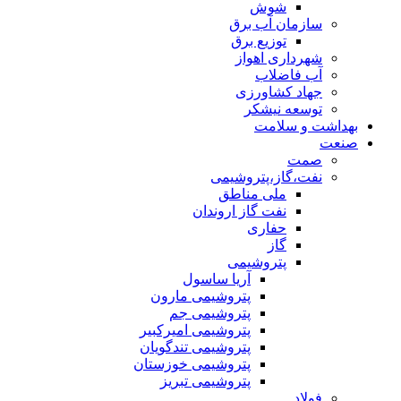
شوش
سازمان آب برق
توزیع برق
شهرداری اهواز
آب فاضلاب
جهاد کشاورزی
توسعه نیشکر
بهداشت و سلامت
صنعت
صمت
نفت،گاز،پتروشیمی
ملی مناطق
نفت گاز اروندان
حفاری
گاز
پتروشیمی
آریا ساسول
پتروشیمی مارون
پتروشیمی جم
پتروشیمی امیرکبیر
پتروشیمی تندگویان
پتروشیمی خوزستان
پتروشیمی تبریز
فولاد