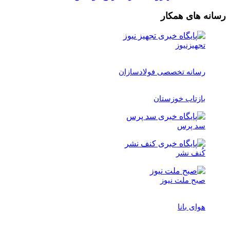
رسانه های همکار
تجهیزنیوز
رسانه تخصصی فولادسازان
بازتاب خوزستان
سد پرس
کُنف نشر
صبح ملت نیوز
هوای بانا