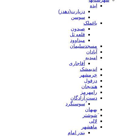
ایذه
دزپارت(دهدز)
سوسن
باغملک
صیدون
قلعه تل
میداوود
مسجدسلیمان
آبادان
امیدیه
آقاجاری
اندیمشک
خرمشهر
دزفول
هندیجان
رامهرمز
دست آزادگان
ُسوسنگرد
بهبهان
َشوشتر
لالی
ماهشهر
بندر امام