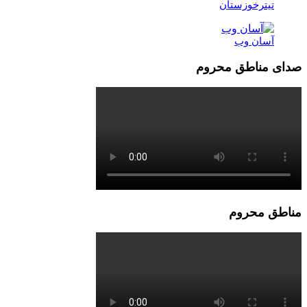
تیترخوزستان
آسان وب
صدای مناطق محروم
مناطق محروم