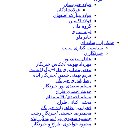
فولاد خوزستان
فولادشادگان
فولاد مبارکه اصفهان
فولاد اکسین
گروه ملی
لوله سازی
چادرملو
همکاران رسانه ای
سیاسیت گذاری سایت
خبرنگاران
عادل سعیدیپور
مهرداد بهوندی/عکاس،خبرنگار
معصومه امیری طراح وگرافیست
مریم بهمنی شیمن /خبرنگار ایذه
رضا باندری خبرنگار
مسلم سعیدی پور خبرنگار
حدیث احمدی طراح
مسلم احمدی/ قائم مقام
مجتبی کیانی طراح
فخرالدین طاهرزاده خبرنگار
محمدرضا حسینی /خبرنگار رشت
جمشید سعیدی پور /نمایندگی ایذه
محمود خواجوی طراح و خبرنگار