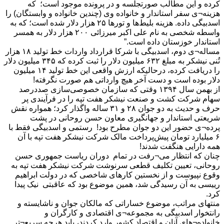
کرده و این مطالب صورتجلسه و در پرونده موجود است؛ که
هزینه¬ی سفر استاندار و خانواده وی (چندین خانواده و وابستگان) را
اسدبیگی داده. هزینه بلیط‌ها و تور‌ها ۲۵ هزار دلار شده است؛ که به
واسطه شخصی به نام علی اکبر میرزائی ۲۰۰ هزار دلار به همسر
استاندار خوزستان داده است.”
مساله¬ی دوم، اسدبیگی با شرکا قرارداد واردات خط تولید ۱۸ هزار
تُنی نیشکر به مبلغ ۶۳۲ میلیون دلار را ثبت کرده که ۳۴۵ میلیون دلار
را دریافت کرده، درحالیکه ارزش واقعی این خط تولید ۱۴ میلیون
دلار بوده است و دست آخر هیچ وارداتی هم صورت نگرفته!
از بهمن سال ۱۳۹۴ وقتی که سازمان خصوصی‌سازی صددرصد
سهام شرکت کشت و صنعت نیشکر هفت تپه را در فرآیندی پر
حرف و حدیث به دو جوان ۲۸ و ۳۱ ساله واگذار کرد؛ همواره نقش
شریعتی استاندار و جهانگیری معاون حسن روحانی در پشت
پرده¬ی حضور این دو جوان مطرح بود! رستمی و اسدبیگی فقط با
۶ میلیارد تومان پیش‌پرداخت مالک شرکت نیشکر هفت تپه با آن
همه دارایی هنگفت شدند!
چنان که انتظار می¬رفت در تمام دوران ریاست جمهوری حسن
روحانی، تعیین تکلیف قطعی سرنوشت شرکت نیشکر هفت تپه به
وقوع نپیوست و از نخستین کارهای شاخصی که در دولت ابراهیم
رییسی به آن رسیدگی شد، همین موضوع بود که عاقبتی نیک پیدا
کرد.
منتهای مراتب، موضوع خساراتی که مالکان جوان و ناشایسته و
رانتخوار اسدبیگی به مجموعه¬ی اقتصادی و کارگران و
خانواده¬های آنان و اقتصاد کشور وارد کردند، باید هرچه سریع¬تر