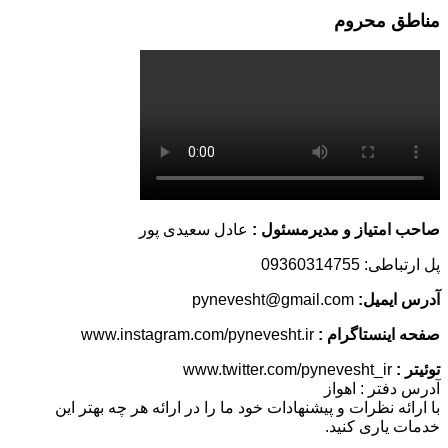
مناطق محروم
صاحب امتیاز و مدیرمسئول :
عادل سعیدی پور
پل ارتباطی: 09360314755
آدرس ایمیل:
pynevesht@gmail.com
صفحه اینستاگرام :
www.instagram.com/pynevesht.ir
توئیتر :
www.twitter.com/pynevesht_ir
آدرس دفتر : اهواز
با ارائه نظرات و پیشنهادات خود ما را در ارائه هر چه بهتر این
خدمات یاری کنید.