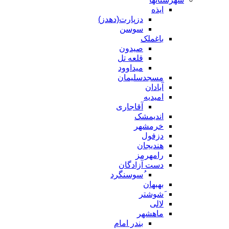
ایذه
دزپارت(دهدز)
سوسن
باغملک
صیدون
قلعه تل
میداوود
مسجدسلیمان
آبادان
امیدیه
آقاجاری
اندیمشک
خرمشهر
دزفول
هندیجان
رامهرمز
دست آزادگان
ُسوسنگرد
بهبهان
َشوشتر
لالی
ماهشهر
بندر امام