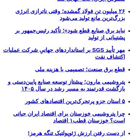
۲۶ میلیون تن فولاد گمشده؛ وقتی ناترازی انرژی
بزرگ‌ترین مانع تولید می‌شود
نباید برق صنایع قطع شود»؛ تأکید رئیس‌جمهور بر
پشتیبانی از تولید
مهر تأیید SGS بر استانداردهای جهانیِ شرکت عملیات
اکتشاف نفت
قطع برق صنعت؛ تصمیمی با هزینه ملی
پتروشیمی مارون؛ پیشتاز توسعه صنایع پایین‌دستی و
بازگشت قدرتمند به مسیر رشد در سال ۱۴۰۵
۵ استان جزو پرتحرک‌ترین اقتصاد‌های کشور
چرا پتروشیمی خوزستان برای اقتصاد ایران حیاتی
است؟ خوزستان قطب۱ اقتصاد
از دست رفتن ارزش ژئوپولتیک تنگه هرمز!