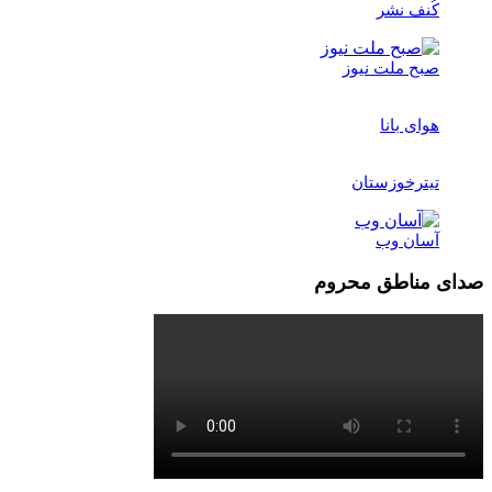
کُنف نشر
صبح ملت نیوز
هوای بانا
تیترخوزستان
آسان وب
صدای مناطق محروم