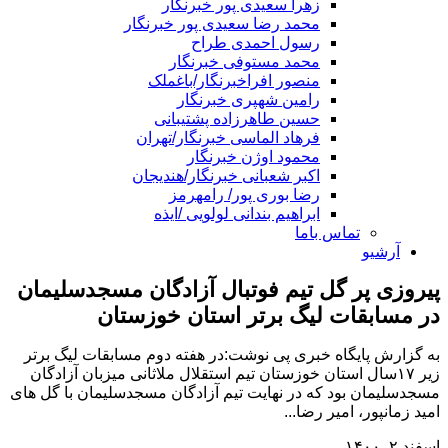
زهرا سعیدی پور خبرنگار
محمد رضا سعیدی پور خبرنگار
رسول احمدی طراح
محمد مستوفی خبرنگار
منصور افراخبرنگار/باغملک
رامین شهپری خبرنگار
حسین طاهرزاده پشتیبانی
فرهاد الماسی خبرنگار/تهران
محمود اوژن خبرنگار
اکبر شعبانی خبرنگار/هندیجان
رضا بوری پور/ رامهرمز
ابراهیم بندانی لولویی /ایذه
تماس باما
آرشیو
پیروزی پر گل تیم فوتبال آزادگان مسجدسلیمان
در مسابقات لیگ برتر استان خوزستان
به گزارش پایگاه خبری پی نوشت:در هفته دوم مسابقات لیگ برتر
زیر ۱۷سال استان خوزستان تیم استقلال ملاثانی میزبان آزادگان
مسجدسلیمان بود که در نهایت تیم آزادگان مسجدسلیمان با گل های
امید زمانپور، امیر رضا...
اسفند ۲, ۱۴۰۰