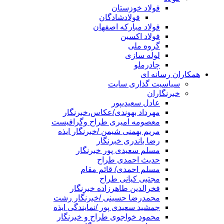
فولاد خوزستان
فولادشادگان
فولاد مبارکه اصفهان
فولاد اکسین
گروه ملی
لوله سازی
چادرملو
همکاران رسانه ای
سیاسیت گذاری سایت
خبرنگاران
عادل سعیدیپور
مهرداد بهوندی/عکاس،خبرنگار
معصومه امیری طراح وگرافیست
مریم بهمنی شیمن /خبرنگار ایذه
رضا باندری خبرنگار
مسلم سعیدی پور خبرنگار
حدیث احمدی طراح
مسلم احمدی/ قائم مقام
مجتبی کیانی طراح
فخرالدین طاهرزاده خبرنگار
محمدرضا حسینی /خبرنگار رشت
جمشید سعیدی پور /نمایندگی ایذه
محمود خواجوی طراح و خبرنگار