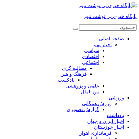
پایگاه خبری پی نوشت نیوز
صفحه اصلی
اخبارمهم
سیاسی
اقتصادی
اجتماعی
مطالبه گری
فرهنگ و هنر
پادکست
علمی و پژوهشی
بین الملل
ورزشی
ورزش همگانی
گزارش تصویری
یادداشت
اخبار ایران و جهان
اخبار خوزستان
فرمانداری اهواز
شهرستانها