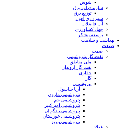
شوش
سازمان آب برق
توزیع برق
شهرداری اهواز
آب فاضلاب
جهاد کشاورزی
توسعه نیشکر
بهداشت و سلامت
صنعت
صمت
نفت،گاز،پتروشیمی
ملی مناطق
نفت گاز اروندان
حفاری
گاز
پتروشیمی
آریا ساسول
پتروشیمی مارون
پتروشیمی جم
پتروشیمی امیرکبیر
پتروشیمی تندگویان
پتروشیمی خوزستان
پتروشیمی تبریز
فولاد