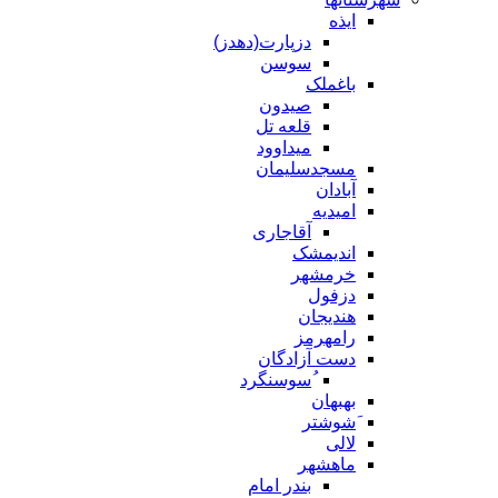
ایذه
دزپارت(دهدز)
سوسن
باغملک
صیدون
قلعه تل
میداوود
مسجدسلیمان
آبادان
امیدیه
آقاجاری
اندیمشک
خرمشهر
دزفول
هندیجان
رامهرمز
دست آزادگان
ُسوسنگرد
بهبهان
َشوشتر
لالی
ماهشهر
بندر امام