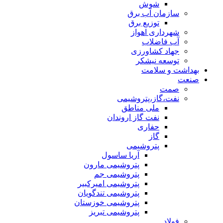
شوش
سازمان آب برق
توزیع برق
شهرداری اهواز
آب فاضلاب
جهاد کشاورزی
توسعه نیشکر
بهداشت و سلامت
صنعت
صمت
نفت،گاز،پتروشیمی
ملی مناطق
نفت گاز اروندان
حفاری
گاز
پتروشیمی
آریا ساسول
پتروشیمی مارون
پتروشیمی جم
پتروشیمی امیرکبیر
پتروشیمی تندگویان
پتروشیمی خوزستان
پتروشیمی تبریز
فولاد