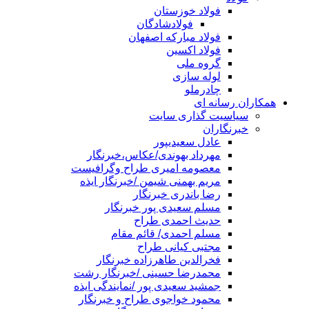
فولاد خوزستان
فولادشادگان
فولاد مبارکه اصفهان
فولاد اکسین
گروه ملی
لوله سازی
چادرملو
همکاران رسانه ای
سیاسیت گذاری سایت
خبرنگاران
عادل سعیدیپور
مهرداد بهوندی/عکاس،خبرنگار
معصومه امیری طراح وگرافیست
مریم بهمنی شیمن /خبرنگار ایذه
رضا باندری خبرنگار
مسلم سعیدی پور خبرنگار
حدیث احمدی طراح
مسلم احمدی/ قائم مقام
مجتبی کیانی طراح
فخرالدین طاهرزاده خبرنگار
محمدرضا حسینی /خبرنگار رشت
جمشید سعیدی پور /نمایندگی ایذه
محمود خواجوی طراح و خبرنگار