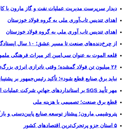
دیدار سرپرست مدیریت عملیات نفت و گاز مارون با کار
اهدای تندیس تاب‌آوری ملی به گروه فولاد خوزستان
اهدای تندیس تاب آوری ملی به گروه فولاد خوزستان
از چرخ‌دنده‌های صنعت تا مسیر عشق؛ ۱۰ سال ایستادگی فولاد خوزستان در مرز چذابه
قلعه الموت به عنوان سی‌امین اثر میراث‌ فرهنگی ملم
۲۶ میلیون تن فولاد گمشده؛ وقتی ناترازی انرژی بزرگ‌ترین مانع تولید می‌شود
نباید برق صنایع قطع شود»؛ تأکید رئیس‌جمهور بر پشتیبانی
مهر تأیید SGS بر استانداردهای جهانیِ شرکت عملیات اکتشاف نفت
قطع برق صنعت؛ تصمیمی با هزینه ملی
پتروشیمی مارون؛ پیشتاز توسعه صنایع پایین‌دستی و بازگ
۵ استان جزو پرتحرک‌ترین اقتصاد‌های کشور