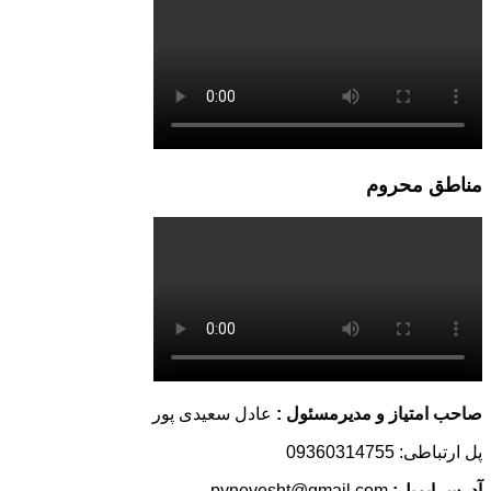
مناطق محروم
صاحب امتیاز و مدیرمسئول :
عادل سعیدی پور
پل ارتباطی: 09360314755
آدرس ایمیل:
pynevesht@gmail.com