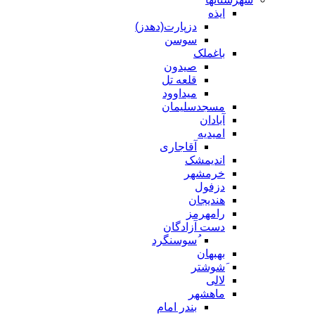
ایذه
دزپارت(دهدز)
سوسن
باغملک
صیدون
قلعه تل
میداوود
مسجدسلیمان
آبادان
امیدیه
آقاجاری
اندیمشک
خرمشهر
دزفول
هندیجان
رامهرمز
دست آزادگان
ُسوسنگرد
بهبهان
َشوشتر
لالی
ماهشهر
بندر امام