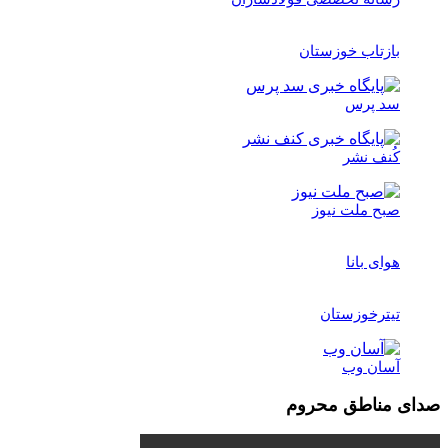
بازتاب خوزستان
سد پرس
کُنف نشر
صبح ملت نیوز
هوای بانا
تیترخوزستان
آسان وب
صدای مناطق محروم