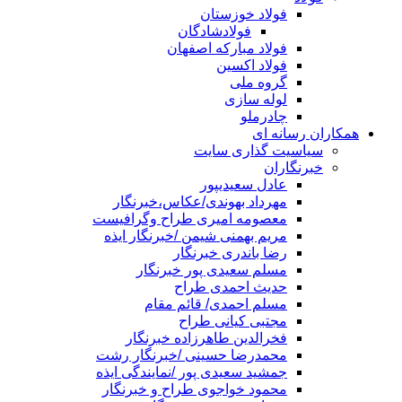
فولاد خوزستان
فولادشادگان
فولاد مبارکه اصفهان
فولاد اکسین
گروه ملی
لوله سازی
چادرملو
همکاران رسانه ای
سیاسیت گذاری سایت
خبرنگاران
عادل سعیدیپور
مهرداد بهوندی/عکاس،خبرنگار
معصومه امیری طراح وگرافیست
مریم بهمنی شیمن /خبرنگار ایذه
رضا باندری خبرنگار
مسلم سعیدی پور خبرنگار
حدیث احمدی طراح
مسلم احمدی/ قائم مقام
مجتبی کیانی طراح
فخرالدین طاهرزاده خبرنگار
محمدرضا حسینی /خبرنگار رشت
جمشید سعیدی پور /نمایندگی ایذه
محمود خواجوی طراح و خبرنگار