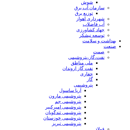
شوش
سازمان آب برق
توزیع برق
شهرداری اهواز
آب فاضلاب
جهاد کشاورزی
توسعه نیشکر
بهداشت و سلامت
صنعت
صمت
نفت،گاز،پتروشیمی
ملی مناطق
نفت گاز اروندان
حفاری
گاز
پتروشیمی
آریا ساسول
پتروشیمی مارون
پتروشیمی جم
پتروشیمی امیرکبیر
پتروشیمی تندگویان
پتروشیمی خوزستان
پتروشیمی تبریز
فولاد