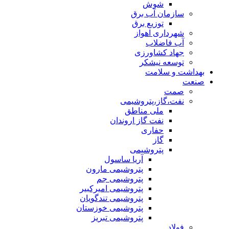
شوش
سازمان آب برق
توزیع برق
شهرداری اهواز
آب فاضلاب
جهاد کشاورزی
توسعه نیشکر
بهداشت و سلامت
صنعت
صمت
نفت،گاز،پتروشیمی
ملی مناطق
نفت گاز اروندان
حفاری
گاز
پتروشیمی
آریا ساسول
پتروشیمی مارون
پتروشیمی جم
پتروشیمی امیرکبیر
پتروشیمی تندگویان
پتروشیمی خوزستان
پتروشیمی تبریز
فولاد