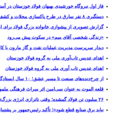
فاز اول نیروگاه خورشیدی بهبهان فولاد خوزستان در آستا
دستگیری ۸ نفر سارق در طرح پاکسازی محلات و کشف ۱۷ فقره سرقت
گزارش تصویری از پیشوازی خانواده بزرگ فولاد برای 
«زندگی شخصی آقای میم» در سکوت پیش می‌رود
دیدار سرپرست مدیریت عملیات نفت و گاز مارون با کار
اهدای تندیس تاب‌آوری ملی به گروه فولاد خوزستان
اهدای تندیس تاب آوری ملی به گروه فولاد خوزستان
از چرخ‌دنده‌های صنعت تا مسیر عشق؛ ۱۰ سال ایستادگی فولاد خوزستان در مرز چذابه
قلعه الموت به عنوان سی‌امین اثر میراث‌ فرهنگی ملم
۲۶ میلیون تن فولاد گمشده؛ وقتی ناترازی انرژی بزرگ‌ترین مانع تولید می‌شود
نباید برق صنایع قطع شود»؛ تأکید رئیس‌جمهور بر پشتیبانی