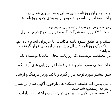
۱۴۰ در نشست هم اندیشی با اصحاب رسانه به خصوص مدیران روزنامه های محلی و سراسری فعال در
ظرات اصحاب رسانه در خصوص رتبه بندی جدید روزنامه ها
 در خصوص موضوع رتبه بندی جدید بود.
وی گفت: رتبه بندی مطبوعات از سال ۹۶ کلید خورده و در نیمه دوم سال ۹۸ وارد فاز اجرایی و نهایتا در نیمه اول سال ۹۹ بسته شده و قرار است ۲۷۶ روزنامه شرکت کننده در این طرح در نیمه اول
بیان داشت: در مرحله اولیه ۱۵۰ روزنامه به رتبه بندی اعتراض داشتند و ما طبق شیوه نامه مکاتباتی با عزیزان انجام داده ایم،
اما اعلام نتایج رتبه بندی قطعا باید با حضور مدیران روزنامه ها باشد تا اگر اعتراضی وجود دارد مطرح و بتوان ایرادات را مرتفع نمود، در ضمن اینکه یک روزنامه ۲ سال پیش مورد ارزیابی قرار گرفته و
 معتقدیم نویسنده یک روزنامه محلی نباید با نویسنده یک
وعات محلی مورد نظر باشد و قطعا در ارزیابی های آینده که
 بیشتر مورد توجه قرار گیرد و تاکید وزیر فرهنگ و ارشاد
 پذیرد اما طبیعتا دستگاه ها، بازخورد آگهی شان برایشان
 را نیز به رسمیت شناخت.
وی ادامه داد: در یارانه ها امتیازاتی به نشریات استانی داده شده است به طور مثال روزنامه های ۴ صفحه ای یارانه می گیرند اما سراسری ها ۸ صفحه. در آگهی ها نیز می توان با دادن اختیار به ادارات