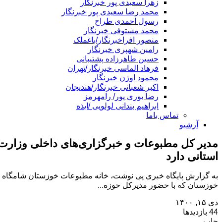
زهرا سعیدی پور خبرنگار
محمد رضا سعیدی پور خبرنگار
رسول احمدی طراح
محمد مستوفی خبرنگار
منصور افراخبرنگار/باغملک
رامین شهپری خبرنگار
حسین طاهرزاده پشتیبانی
فرهاد الماسی خبرنگار/تهران
محمود اوژن خبرنگار
اکبر شعبانی خبرنگار/هندیجان
رضا بوری پور/ رامهرمز
ابراهیم بندانی لولویی /ایذه
تماس باما
آرشیو
مدیر کل مطبوعات و خبرگزاری‌های داخلی وزارت ف
استانی دارد
خوزستان که با حضور مدیرکل حوزه...
دی ۱۵, ۱۴۰۰
44 بازدیدها
چاپ