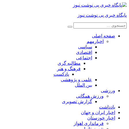
پایگاه خبری پی نوشت نیوز
صفحه اصلی
اخبارمهم
سیاسی
اقتصادی
اجتماعی
مطالبه گری
فرهنگ و هنر
پادکست
علمی و پژوهشی
بین الملل
ورزشی
ورزش همگانی
گزارش تصویری
یادداشت
اخبار ایران و جهان
اخبار خوزستان
فرمانداری اهواز
شهرستانها