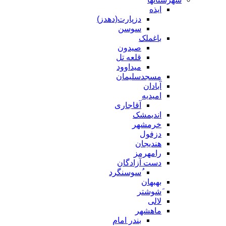
ایذه
دزپارت(دهدز)
سوسن
باغملک
صیدون
قلعه تل
میداوود
مسجدسلیمان
آبادان
امیدیه
آقاجاری
اندیمشک
خرمشهر
دزفول
هندیجان
رامهرمز
دست آزادگان
ُسوسنگرد
بهبهان
َشوشتر
لالی
ماهشهر
بندر امام