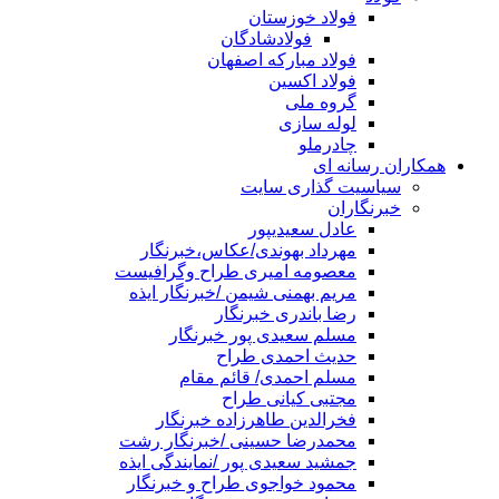
فولاد خوزستان
فولادشادگان
فولاد مبارکه اصفهان
فولاد اکسین
گروه ملی
لوله سازی
چادرملو
همکاران رسانه ای
سیاسیت گذاری سایت
خبرنگاران
عادل سعیدیپور
مهرداد بهوندی/عکاس،خبرنگار
معصومه امیری طراح وگرافیست
مریم بهمنی شیمن /خبرنگار ایذه
رضا باندری خبرنگار
مسلم سعیدی پور خبرنگار
حدیث احمدی طراح
مسلم احمدی/ قائم مقام
مجتبی کیانی طراح
فخرالدین طاهرزاده خبرنگار
محمدرضا حسینی /خبرنگار رشت
جمشید سعیدی پور /نمایندگی ایذه
محمود خواجوی طراح و خبرنگار