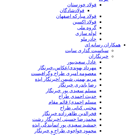
فولاد خوزستان
فولادشادگان
فولاد مبارکه اصفهان
فولاد اکسین
گروه ملی
لوله سازی
چادرملو
همکاران رسانه ای
سیاسیت گذاری سایت
خبرنگاران
عادل سعیدیپور
مهرداد بهوندی/عکاس،خبرنگار
معصومه امیری طراح وگرافیست
مریم بهمنی شیمن /خبرنگار ایذه
رضا باندری خبرنگار
مسلم سعیدی پور خبرنگار
حدیث احمدی طراح
مسلم احمدی/ قائم مقام
مجتبی کیانی طراح
فخرالدین طاهرزاده خبرنگار
محمدرضا حسینی /خبرنگار رشت
جمشید سعیدی پور /نمایندگی ایذه
محمود خواجوی طراح و خبرنگار