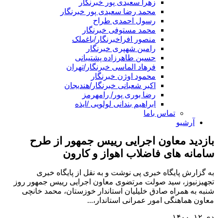
زهرا سعیدی پور خبرنگار
محمد رضا سعیدی پور خبرنگار
رسول احمدی طراح
محمد مستوفی خبرنگار
منصور افراخبرنگار/باغملک
رامین شهپری خبرنگار
حسین طاهرزاده پشتیبانی
فرهاد الماسی خبرنگار/تهران
محمود اوژن خبرنگار
اکبر شعبانی خبرنگار/هندیجان
رضا بوری پور/ رامهرمز
ابراهیم بندانی لولویی /ایذه
تماس باما
آرشیو
بازدید معاون اجرایی رییس جمهور از طرح
سامانه های فاضلاب اهواز و کارون
به گزارش پایگاه خبری پی نوشت و به نقل از پایگاه خبری
تجهیزنیوز، سید صولت مرتضوی معاون اجرایی رییس جمهور روز
شنبه به همراه صادق خلیلیان استاندار خوزستان، محمد خانچی
معاون هماهنگی امور عمرانی استاندار،...
دی ۱۲, ۱۴۰۰