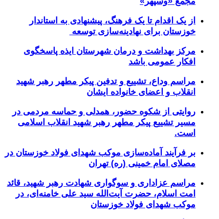
مجمع «وسپهر»
از یک اقدام تا یک فرهنگ، پیشنهادی به استاندار
خوزستان برای نهادینه‌سازی توسعه
مرکز بهداشت و درمان شهرستان ایذه پاسخگوی
افکار عمومی باشد
مراسم وداع، تشییع و تدفین پیکر مطهر رهبر شهید
انقلاب و اعضای خانواده ایشان
روایتی از شکوه حضور، همدلی و حماسه مردمی در
مسیر تشییع پیکر مطهر رهبر شهید انقلاب اسلامی
است.
بر فرآیند آماده‌سازی موکب شهدای فولاد خوزستان در
مصلای امام خمینی (ره) تهران
مراسم عزاداری و سوگواری شهادت رهبر شهید، قائد
امت اسلام، حضرت آیت‌الله سید علی خامنه‌ای، در
موکب شهدای فولاد خوزستان