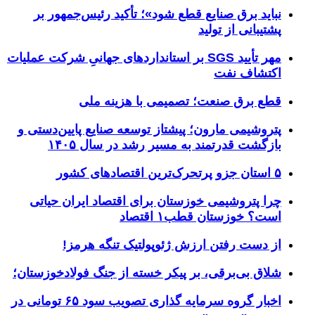
نباید برق صنایع قطع شود»؛ تأکید رئیس‌جمهور بر
پشتیبانی از تولید
مهر تأیید SGS بر استانداردهای جهانیِ شرکت عملیات
اکتشاف نفت
قطع برق صنعت؛ تصمیمی با هزینه ملی
پتروشیمی مارون؛ پیشتاز توسعه صنایع پایین‌دستی و
بازگشت قدرتمند به مسیر رشد در سال ۱۴۰۵
۵ استان جزو پرتحرک‌ترین اقتصاد‌های کشور
چرا پتروشیمی خوزستان برای اقتصاد ایران حیاتی
است؟ خوزستان قطب۱ اقتصاد
از دست رفتن ارزش ژئوپولتیک تنگه هرمز!
شلاق‌ بی‌برقی، بر پیکر خسته‌ از جنگ فولادخوزستان؛
اخبار گروه سرمایه گذاری تصویب سود ۶۵ تومانی در