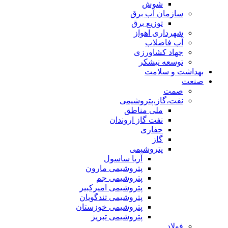
شوش
سازمان آب برق
توزیع برق
شهرداری اهواز
آب فاضلاب
جهاد کشاورزی
توسعه نیشکر
بهداشت و سلامت
صنعت
صمت
نفت،گاز،پتروشیمی
ملی مناطق
نفت گاز اروندان
حفاری
گاز
پتروشیمی
آریا ساسول
پتروشیمی مارون
پتروشیمی جم
پتروشیمی امیرکبیر
پتروشیمی تندگویان
پتروشیمی خوزستان
پتروشیمی تبریز
فولاد