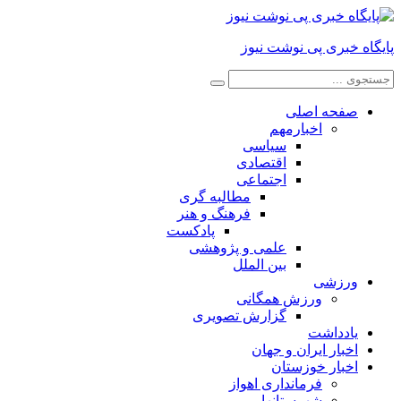
پایگاه خبری پی نوشت نیوز
صفحه اصلی
اخبارمهم
سیاسی
اقتصادی
اجتماعی
مطالبه گری
فرهنگ و هنر
پادکست
علمی و پژوهشی
بین الملل
ورزشی
ورزش همگانی
گزارش تصویری
یادداشت
اخبار ایران و جهان
اخبار خوزستان
فرمانداری اهواز
شهرستانها