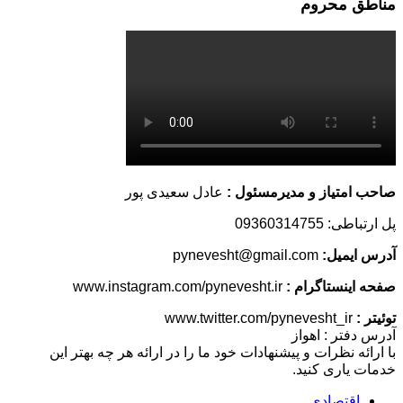
مناطق محروم
صاحب امتیاز و مدیرمسئول :
عادل سعیدی پور
پل ارتباطی: 09360314755
آدرس ایمیل:
pynevesht@gmail.com
صفحه اینستاگرام :
www.instagram.com/pynevesht.ir
توئیتر :
www.twitter.com/pynevesht_ir
آدرس دفتر : اهواز
با ارائه نظرات و پیشنهادات خود ما را در ارائه هر چه بهتر این
خدمات یاری کنید.
اقتصادی