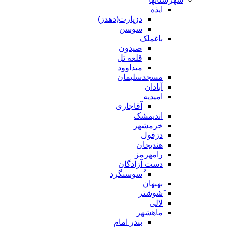
ایذه
دزپارت(دهدز)
سوسن
باغملک
صیدون
قلعه تل
میداوود
مسجدسلیمان
آبادان
امیدیه
آقاجاری
اندیمشک
خرمشهر
دزفول
هندیجان
رامهرمز
دست آزادگان
ُسوسنگرد
بهبهان
َشوشتر
لالی
ماهشهر
بندر امام