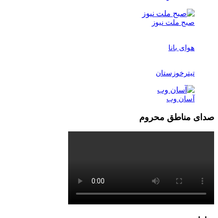
صبح ملت نیوز
هوای بانا
تیترخوزستان
آسان وب
صدای مناطق محروم