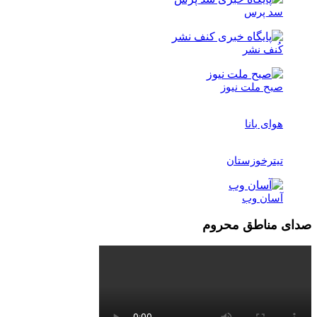
سد پرس
کُنف نشر
صبح ملت نیوز
هوای بانا
تیترخوزستان
آسان وب
صدای مناطق محروم