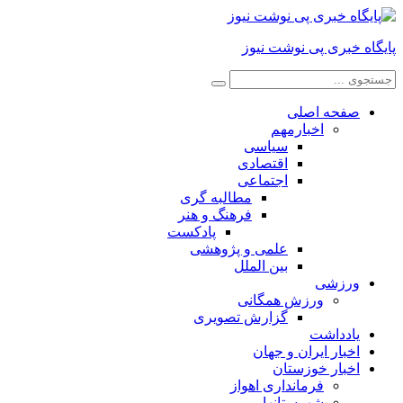
پایگاه خبری پی نوشت نیوز
صفحه اصلی
اخبارمهم
سیاسی
اقتصادی
اجتماعی
مطالبه گری
فرهنگ و هنر
پادکست
علمی و پژوهشی
بین الملل
ورزشی
ورزش همگانی
گزارش تصویری
یادداشت
اخبار ایران و جهان
اخبار خوزستان
فرمانداری اهواز
شهرستانها