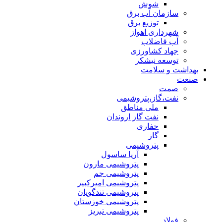
شوش
سازمان آب برق
توزیع برق
شهرداری اهواز
آب فاضلاب
جهاد کشاورزی
توسعه نیشکر
بهداشت و سلامت
صنعت
صمت
نفت،گاز،پتروشیمی
ملی مناطق
نفت گاز اروندان
حفاری
گاز
پتروشیمی
آریا ساسول
پتروشیمی مارون
پتروشیمی جم
پتروشیمی امیرکبیر
پتروشیمی تندگویان
پتروشیمی خوزستان
پتروشیمی تبریز
فولاد