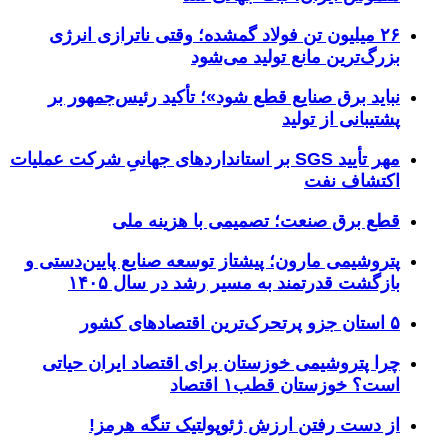
۲۶ میلیون تن فولاد گمشده؛ وقتی ناترازی انرژی
بزرگ‌ترین مانع تولید می‌شود
نباید برق صنایع قطع شود»؛ تأکید رئیس‌جمهور بر
پشتیبانی از تولید
مهر تأیید SGS بر استانداردهای جهانیِ شرکت عملیات
اکتشاف نفت
قطع برق صنعت؛ تصمیمی با هزینه ملی
پتروشیمی مارون؛ پیشتاز توسعه صنایع پایین‌دستی و
بازگشت قدرتمند به مسیر رشد در سال ۱۴۰۵
۵ استان جزو پرتحرک‌ترین اقتصاد‌های کشور
چرا پتروشیمی خوزستان برای اقتصاد ایران حیاتی
است؟ خوزستان قطب۱ اقتصاد
از دست رفتن ارزش ژئوپولتیک تنگه هرمز!