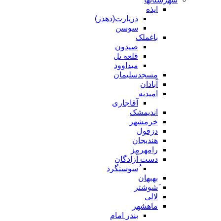
ایذه
دزپارت(دهدز)
سوسن
باغملک
صیدون
قلعه تل
میداوود
مسجدسلیمان
آبادان
امیدیه
آقاجاری
اندیمشک
خرمشهر
دزفول
هندیجان
رامهرمز
دست آزادگان
ُسوسنگرد
بهبهان
َشوشتر
لالی
ماهشهر
بندر امام