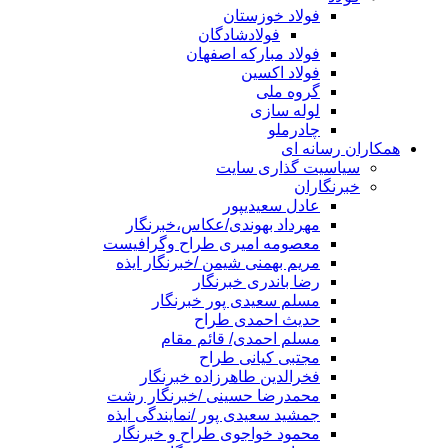
فولاد خوزستان
فولادشادگان
فولاد مبارکه اصفهان
فولاد اکسین
گروه ملی
لوله سازی
چادرملو
همکاران رسانه ای
سیاسیت گذاری سایت
خبرنگاران
عادل سعیدیپور
مهرداد بهوندی/عکاس،خبرنگار
معصومه امیری طراح وگرافیست
مریم بهمنی شیمن /خبرنگار ایذه
رضا باندری خبرنگار
مسلم سعیدی پور خبرنگار
حدیث احمدی طراح
مسلم احمدی/ قائم مقام
مجتبی کیانی طراح
فخرالدین طاهرزاده خبرنگار
محمدرضا حسینی /خبرنگار رشت
جمشید سعیدی پور /نمایندگی ایذه
محمود خواجوی طراح و خبرنگار