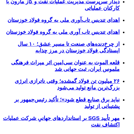
دیدار سرپرست مدیریت عملیات نفت و گاز مارون با
کارکنان عملیاتی
اهدای تندیس تاب‌آوری ملی به گروه فولاد خوزستان
اهدای تندیس تاب آوری ملی به گروه فولاد خوزستان
از چرخ‌دنده‌های صنعت تا مسیر عشق؛ ۱۰ سال
ایستادگی فولاد خوزستان در مرز چذابه
قلعه الموت به عنوان سی‌امین اثر میراث‌ فرهنگی
ملموس ایران، ثبت جهانی شد
۲۶ میلیون تن فولاد گمشده؛ وقتی ناترازی انرژی
بزرگ‌ترین مانع تولید می‌شود
نباید برق صنایع قطع شود»؛ تأکید رئیس‌جمهور بر
پشتیبانی از تولید
مهر تأیید SGS بر استانداردهای جهانیِ شرکت عملیات
اکتشاف نفت