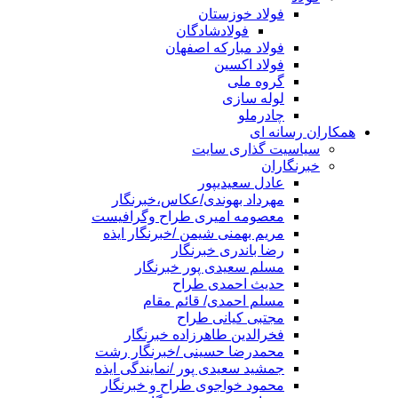
فولاد خوزستان
فولادشادگان
فولاد مبارکه اصفهان
فولاد اکسین
گروه ملی
لوله سازی
چادرملو
همکاران رسانه ای
سیاسیت گذاری سایت
خبرنگاران
عادل سعیدیپور
مهرداد بهوندی/عکاس،خبرنگار
معصومه امیری طراح وگرافیست
مریم بهمنی شیمن /خبرنگار ایذه
رضا باندری خبرنگار
مسلم سعیدی پور خبرنگار
حدیث احمدی طراح
مسلم احمدی/ قائم مقام
مجتبی کیانی طراح
فخرالدین طاهرزاده خبرنگار
محمدرضا حسینی /خبرنگار رشت
جمشید سعیدی پور /نمایندگی ایذه
محمود خواجوی طراح و خبرنگار