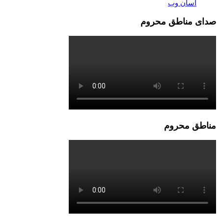
آسان وب
صدای مناطق محروم
مناطق محروم