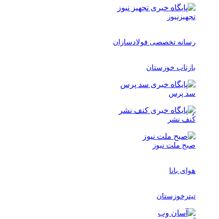
تجهیزنیوز
رسانه تخصصی فولادسازان
بازتاب خوزستان
سد پرس
کُنف نشر
صبح ملت نیوز
هوای بانا
تیترخوزستان