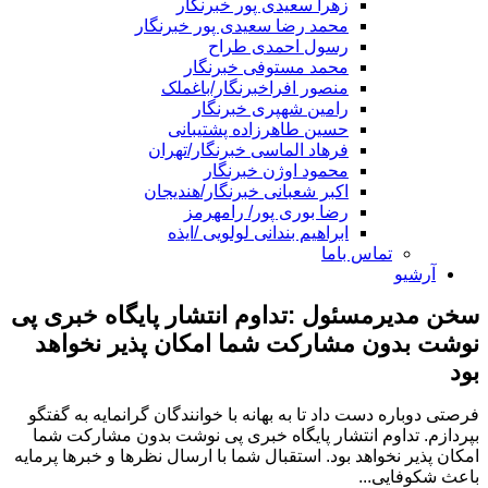
زهرا سعیدی پور خبرنگار
محمد رضا سعیدی پور خبرنگار
رسول احمدی طراح
محمد مستوفی خبرنگار
منصور افراخبرنگار/باغملک
رامین شهپری خبرنگار
حسین طاهرزاده پشتیبانی
فرهاد الماسی خبرنگار/تهران
محمود اوژن خبرنگار
اکبر شعبانی خبرنگار/هندیجان
رضا بوری پور/ رامهرمز
ابراهیم بندانی لولویی /ایذه
تماس باما
آرشیو
سخن مدیرمسئول :تداوم انتشار پایگاه خبری پی
نوشت بدون مشارکت شما امکان پذیر نخواهد
بود
فرصتی دوباره دست داد تا به بهانه با خوانندگان گرانمایه به گفتگو
بپردازم. تداوم انتشار پایگاه خبری پی نوشت بدون مشارکت شما
امکان پذیر نخواهد بود. استقبال شما با ارسال نظرها و خبرها پرمایه
باعث شکوفایی...