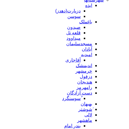
ایذه
دزپارت(دهدز)
سوسن
باغملک
صیدون
قلعه تل
میداوود
مسجدسلیمان
آبادان
امیدیه
آقاجاری
اندیمشک
خرمشهر
دزفول
هندیجان
رامهرمز
دست آزادگان
ُسوسنگرد
بهبهان
َشوشتر
لالی
ماهشهر
بندر امام