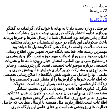
مرداد ۱۰, ۱۴۰۰
72 بازدیدها
چاپ
0 دیدگاه ها
فرصتی دوباره دست داد تا به بهانه با خوانندگان گرانمایه به گفتگو
بپردازم. تداوم انتشار پایگاه خبری پی نوشت بدون مشارکت شما
امکان پذیر نخواهد بود. استقبال شما با ارسال نظرها و خبرها پرمایه
باعث شکوفایی این پایگاه در جمع اندیشمندان حوزهای مختلف
صنعت،سلامت جامعه ،فرهنگ هنر، گفتگو،تحلیل ها خواهد بود .
مهمترین زمینه های فعالیت پایگاه خبری تجهیز نیوز، اطلاع رسانی
دقیق، صحیح و سریع از تحولات مهم حوزه نفت ، گاز و پتروشیمی
در سطوح ملی و بین المللی، انتشار اخبار و ویژه نامه ها و نشریات
تخصصی درباره موضوعات تخصصی نفت، گاز، پتروشیمی و سایر
منابع انرژی و مشارکت در برگزاری همایش ها، پوشش خبری و
تبلیغی آنها را شامل می شود. نقش پایگاه‌های اطلاع‌رسانی تخصصی
که اطلاعات، خبرها و گزارش‌ها را از منظر فنی و تخصصی و با
دیدگاه کارشناسی ارائه می دهند، بسیار ارزنده‌ است . تحولات
شگرف فناوری اطلاعات در دهه پایانی قرن بیستم، نشانگر
مشخصه تازه‌ای برای دوران جدید است و اکنون در قرن ۲۱ تاکید
محوری نه بر جمع‌آوری اطلاعات بلکه بر گردش صحیح و سریع
اطلاعات است.انتظار داریم مثل همیشه با ارسال مطالب که حاصل
فعالیت های پژوهشی شماست بر غنای علمی این پایگاه خبری