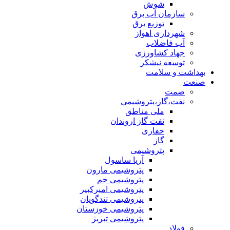
شوش
سازمان آب برق
توزیع برق
شهرداری اهواز
آب فاضلاب
جهاد کشاورزی
توسعه نیشکر
بهداشت و سلامت
صنعت
صمت
نفت،گاز،پتروشیمی
ملی مناطق
نفت گاز اروندان
حفاری
گاز
پتروشیمی
آریا ساسول
پتروشیمی مارون
پتروشیمی جم
پتروشیمی امیرکبیر
پتروشیمی تندگویان
پتروشیمی خوزستان
پتروشیمی تبریز
فولاد