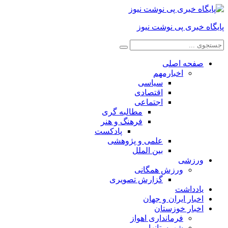
پایگاه خبری پی نوشت نیوز
صفحه اصلی
اخبارمهم
سیاسی
اقتصادی
اجتماعی
مطالبه گری
فرهنگ و هنر
پادکست
علمی و پژوهشی
بین الملل
ورزشی
ورزش همگانی
گزارش تصویری
یادداشت
اخبار ایران و جهان
اخبار خوزستان
فرمانداری اهواز
شهرستانها