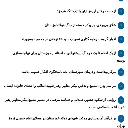
از دست رفتن ارزش ژئوپولتیک تنگه هرمز!
شلاق‌ بی‌برقی، بر پیکر خسته‌ از جنگ فولادخوزستان؛
اخبار گروه سرمایه گذاری تصویب سود ۶۵ تومانی در مجمع «وسپهر»
از یک اقدام تا یک فرهنگ، پیشنهادی به استاندار خوزستان برای نهادینه‌سازی
توسعه
مرکز بهداشت و درمان شهرستان ایذه پاسخگوی افکار عمومی باشد
مراسم وداع، تشییع و تدفین پیکر مطهر رهبر شهید انقلاب و اعضای خانواده ایشان
روایتی از شکوه حضور، همدلی و حماسه مردمی در مسیر تشییع پیکر مطهر رهبر
شهید انقلاب اسلامی است.
بر فرآیند آماده‌سازی موکب شهدای فولاد خوزستان در مصلای امام خمینی (ره)
تهران