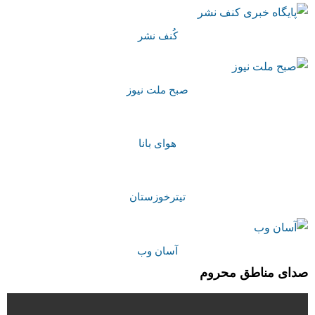
کُنف نشر
صبح ملت نیوز
هوای بانا
تیترخوزستان
آسان وب
صدای مناطق محروم