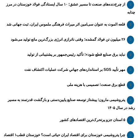
از چرخ‌دنده‌های صنعت تا مسیر عشق؛ ۱۰ سال ایستادگی فولاد خوزستان در مرز
چذابه
قلعه الموت به عنوان سی‌امین اثر میراث‌ فرهنگی ملموس ایران، ثبت جهانی شد
۲۶ میلیون تن فولاد گمشده؛ وقتی ناترازی انرژی بزرگ‌ترین مانع تولید می‌شود
نباید برق صنایع قطع شود»؛ تأکید رئیس‌جمهور بر پشتیبانی از تولید
مهر تأیید SGS بر استانداردهای جهانیِ شرکت عملیات اکتشاف نفت
قطع برق صنعت؛ تصمیمی با هزینه ملی
پتروشیمی مارون؛ پیشتاز توسعه صنایع پایین‌دستی و بازگشت قدرتمند به مسیر
رشد در سال ۱۴۰۵
۵ استان جزو پرتحرک‌ترین اقتصاد‌های کشور
چرا پتروشیمی خوزستان برای اقتصاد ایران حیاتی است؟ خوزستان قطب۱ اقتصاد