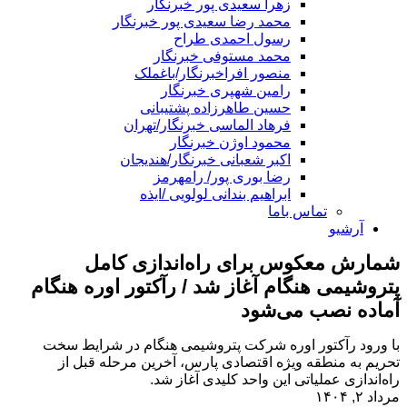
زهرا سعیدی پور خبرنگار
محمد رضا سعیدی پور خبرنگار
رسول احمدی طراح
محمد مستوفی خبرنگار
منصور افراخبرنگار/باغملک
رامین شهپری خبرنگار
حسین طاهرزاده پشتیبانی
فرهاد الماسی خبرنگار/تهران
محمود اوژن خبرنگار
اکبر شعبانی خبرنگار/هندیجان
رضا بوری پور/ رامهرمز
ابراهیم بندانی لولویی /ایذه
تماس باما
آرشیو
شمارش معکوس برای راه‌اندازی کامل
پتروشیمی هنگام آغاز شد / رآکتور اوره هنگام
آماده نصب می‌شود
با ورود رآکتور اوره شرکت پتروشیمی هنگام در شرایط سخت
تحریم به منطقه ویژه اقتصادی پارس، آخرین مرحله قبل از
راه‌اندازی عملیاتی این واحد کلیدی آغاز شد.
مرداد ۲, ۱۴۰۴