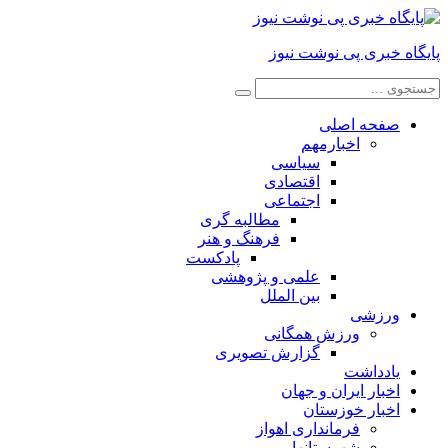
پایگاه خبری پی نوشت نیوز
صفحه اصلی
اخبارمهم
سیاسی
اقتصادی
اجتماعی
مطالبه گری
فرهنگ و هنر
پادکست
علمی و پژوهشی
بین الملل
ورزشی
ورزش همگانی
گزارش تصویری
یادداشت
اخبار ایران و جهان
اخبار خوزستان
فرمانداری اهواز
شهرستانها