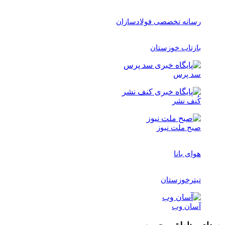
رسانه تخصصی فولادسازان
بازتاب خوزستان
سد پرس
کُنف نشر
صبح ملت نیوز
هوای بانا
تیترخوزستان
آسان وب