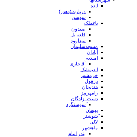
ایذه
دزپارت(دهدز)
سوسن
باغملک
صیدون
قلعه تل
میداوود
مسجدسلیمان
آبادان
امیدیه
آقاجاری
اندیمشک
خرمشهر
دزفول
هندیجان
رامهرمز
دست آزادگان
ُسوسنگرد
بهبهان
َشوشتر
لالی
ماهشهر
بندر امام