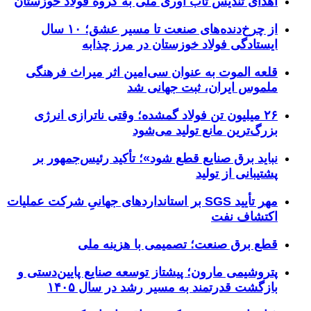
اهدای تندیس تاب آوری ملی به گروه فولاد خوزستان
از چرخ‌دنده‌های صنعت تا مسیر عشق؛ ۱۰ سال
ایستادگی فولاد خوزستان در مرز چذابه
قلعه الموت به عنوان سی‌امین اثر میراث‌ فرهنگی
ملموس ایران، ثبت جهانی شد
۲۶ میلیون تن فولاد گمشده؛ وقتی ناترازی انرژی
بزرگ‌ترین مانع تولید می‌شود
نباید برق صنایع قطع شود»؛ تأکید رئیس‌جمهور بر
پشتیبانی از تولید
مهر تأیید SGS بر استانداردهای جهانیِ شرکت عملیات
اکتشاف نفت
قطع برق صنعت؛ تصمیمی با هزینه ملی
پتروشیمی مارون؛ پیشتاز توسعه صنایع پایین‌دستی و
بازگشت قدرتمند به مسیر رشد در سال ۱۴۰۵