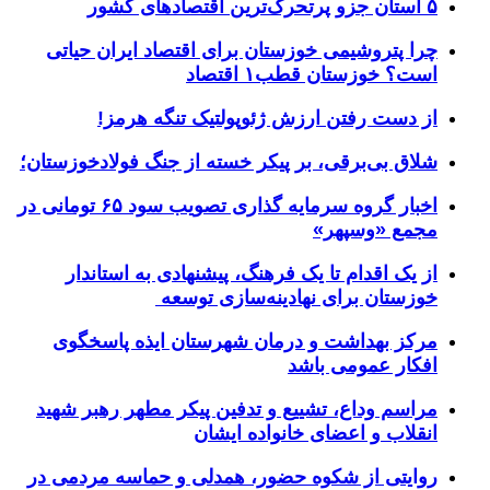
۵ استان جزو پرتحرک‌ترین اقتصاد‌های کشور
چرا پتروشیمی خوزستان برای اقتصاد ایران حیاتی
است؟ خوزستان قطب۱ اقتصاد
از دست رفتن ارزش ژئوپولتیک تنگه هرمز!
شلاق‌ بی‌برقی، بر پیکر خسته‌ از جنگ فولادخوزستان؛
اخبار گروه سرمایه گذاری تصویب سود ۶۵ تومانی در
مجمع «وسپهر»
از یک اقدام تا یک فرهنگ، پیشنهادی به استاندار
خوزستان برای نهادینه‌سازی توسعه
مرکز بهداشت و درمان شهرستان ایذه پاسخگوی
افکار عمومی باشد
مراسم وداع، تشییع و تدفین پیکر مطهر رهبر شهید
انقلاب و اعضای خانواده ایشان
روایتی از شکوه حضور، همدلی و حماسه مردمی در