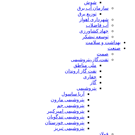
شوش
سازمان آب برق
توزیع برق
شهرداری اهواز
آب فاضلاب
جهاد کشاورزی
توسعه نیشکر
بهداشت و سلامت
صنعت
صمت
نفت،گاز،پتروشیمی
ملی مناطق
نفت گاز اروندان
حفاری
گاز
پتروشیمی
آریا ساسول
پتروشیمی مارون
پتروشیمی جم
پتروشیمی امیرکبیر
پتروشیمی تندگویان
پتروشیمی خوزستان
پتروشیمی تبریز
فولاد