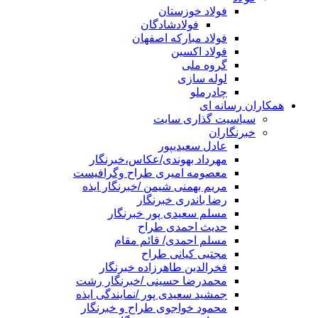
فولاد خوزستان
فولادشادگان
فولاد مبارکه اصفهان
فولاد اکسین
گروه ملی
لوله سازی
چادرملو
همکاران رسانه ای
سیاسیت گذاری سایت
خبرنگاران
عادل سعیدیپور
مهرداد بهوندی/عکاس،خبرنگار
معصومه امیری طراح وگرافیست
مریم بهمنی شیمن /خبرنگار ایذه
رضا باندری خبرنگار
مسلم سعیدی پور خبرنگار
حدیث احمدی طراح
مسلم احمدی/ قائم مقام
مجتبی کیانی طراح
فخرالدین طاهرزاده خبرنگار
محمدرضا حسینی /خبرنگار رشت
جمشید سعیدی پور /نمایندگی ایذه
محمود خواجوی طراح و خبرنگار