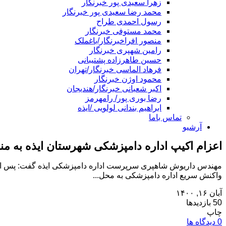
زهرا سعیدی پور خبرنگار
محمد رضا سعیدی پور خبرنگار
رسول احمدی طراح
محمد مستوفی خبرنگار
منصور افراخبرنگار/باغملک
رامین شهپری خبرنگار
حسین طاهرزاده پشتیبانی
فرهاد الماسی خبرنگار/تهران
محمود اوژن خبرنگار
اکبر شعبانی خبرنگار/هندیجان
رضا بوری پور/ رامهرمز
ابراهیم بندانی لولویی /ایذه
تماس باما
آرشیو
اعزام اکیپ اداره دامپزشکی شهرستان ایذه به 
مهندس داریوش شاهپری سرپرست اداره دامپزشکی ایذه گفت: پس از 
واکنش سریع اداره دامپزشکی به محل...
آبان ۱۶, ۱۴۰۰
50 بازدیدها
چاپ
0 دیدگاه ها