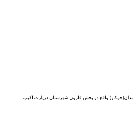
ان(جوکار) واقع در بخش قارون شهرستان دزپارت اکیپ