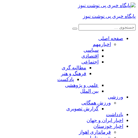
پایگاه خبری پی نوشت نیوز
صفحه اصلی
اخبارمهم
سیاسی
اقتصادی
اجتماعی
مطالبه گری
فرهنگ و هنر
پادکست
علمی و پژوهشی
بین الملل
ورزشی
ورزش همگانی
گزارش تصویری
یادداشت
اخبار ایران و جهان
اخبار خوزستان
فرمانداری اهواز
شهرستانها