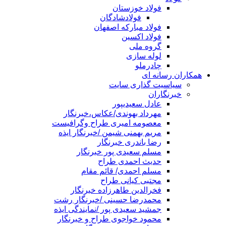
فولاد خوزستان
فولادشادگان
فولاد مبارکه اصفهان
فولاد اکسین
گروه ملی
لوله سازی
چادرملو
همکاران رسانه ای
سیاسیت گذاری سایت
خبرنگاران
عادل سعیدیپور
مهرداد بهوندی/عکاس،خبرنگار
معصومه امیری طراح وگرافیست
مریم بهمنی شیمن /خبرنگار ایذه
رضا باندری خبرنگار
مسلم سعیدی پور خبرنگار
حدیث احمدی طراح
مسلم احمدی/ قائم مقام
مجتبی کیانی طراح
فخرالدین طاهرزاده خبرنگار
محمدرضا حسینی /خبرنگار رشت
جمشید سعیدی پور /نمایندگی ایذه
محمود خواجوی طراح و خبرنگار