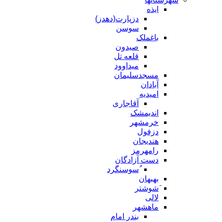
ایذه
دزپارت(دهدز)
سوسن
باغملک
صیدون
قلعه تل
میداوود
مسجدسلیمان
آبادان
امیدیه
آقاجاری
اندیمشک
خرمشهر
دزفول
هندیجان
رامهرمز
دست آزادگان
ُسوسنگرد
بهبهان
َشوشتر
لالی
ماهشهر
بندر امام