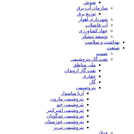
شوش
سازمان آب برق
توزیع برق
شهرداری اهواز
آب فاضلاب
جهاد کشاورزی
توسعه نیشکر
بهداشت و سلامت
صنعت
صمت
نفت،گاز،پتروشیمی
ملی مناطق
نفت گاز اروندان
حفاری
گاز
پتروشیمی
آریا ساسول
پتروشیمی مارون
پتروشیمی جم
پتروشیمی امیرکبیر
پتروشیمی تندگویان
پتروشیمی خوزستان
پتروشیمی تبریز
فولاد